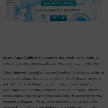
Lirene Aqua Bubbles Hydrożel
to doskonałe rozwiązanie dla
skóry, która potrzebuje szybkiego i intensywnego nawilżenia.
Dzięki
żelowej
,
lekkiej
konsystencji hydrożel szybko się wchłania,
nie pozostawiając tłustej warstwy. Formuła hydrożelu zawiera
mikrokapsułki
wzbogacone witaminami, które stopniowo
uwalniają swoje składniki, odżywiając skórę na długo. Delikatny,
orzeźwiający zapach hydrożelu otula skórę, tworząc przyjemny
moment pielęgnacji. To nie tylko nawilżenie, to także chwila
relaksu dla zmysłów, która dodaje energii i odświeża na dłużej.