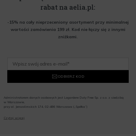
rabat na aelia.pl:
-15% na cały nieprzeceniony asortyment przy minimalnej
wartości zamówienia 199 zł. Kod nie łączy się z innymi
zniżkami.
ODBIERZ KOD
Administratorem danych osobowych jest Lagardere Duty Free Sp. z o.o. z siedzibą
w Warszawie,
przy al. Jerozolimskich 174, 02-486 Warszawa („Spółka”)
Wyrażam zgodę na przesyłanie przez Administratora tj. Lagardere Duty Free Sp. z
Czytaj więcej
o.o. informacji handlowych, w tym newslettera, informacji o promocjach i
nowościach na podany przeze mnie adres poczty elektronicznej, zgodnie z ustawą
o świadczeniu usług drogą elektroniczną z dnia 18 lipca 2002 r. (tekst jedn.: Dz.
U. z 2020 r., poz. 344) Wszelkie informacje handlowe są całkowicie bezpłatne.