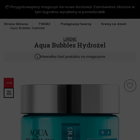
📦 Przygotowujemy magazyn na nowe dostawy! Zamówienia złożone w
tym tygodniu wysyłamy w poniedziałek
Strona Główna
TWARZ
Pielęgnacja twarzy
Kremy na dzień
Aqua Bubbles Hydrożel
LIRENE
Aqua Bubbles Hydrożel
Niewielka ilość produktu na magazynie
-24%