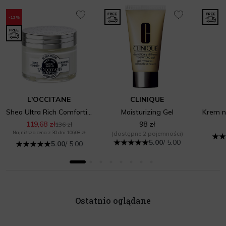
-12%
L'OCCITANE
CLINIQUE
Shea Ultra Rich Comforting Cream
Moisturizing Gel
119,68 zł
98 zł
136 zł
Najniższa cena z 30 dni: 106,08 zł
(dostępne 2 pojemności)
5.00
/ 5.00
5.00
/ 5.00
Ostatnio oglądane