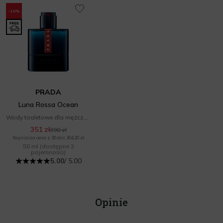
-10%
PRADA
Luna Rossa Ocean
Wody toaletowe dla mężczyzn
351 zł
390 zł
Najniższa cena z 30 dni: 304,20 zł
50 ml
(dostępne 2
pojemności)
5.00
/ 5.00
Opinie