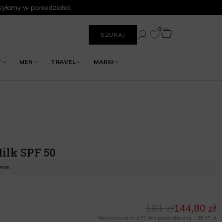
yłamy w poniedziałek
0
SZUKAJ
Y
MEN
TRAVEL
MARKI
ilk SPF 50
ynie
181 zł
144,80 zł
Najniższa cena z 30 dni przed obniżką: 139,37 zł