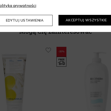
olityka prywatności
AKCEPTUJ WSZYSTKIE
EDYTUJ USTAWIENIA
Mogą Cię zainteresować
-15%