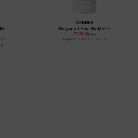
KORRES
ilk
Bergamot Pear Body Milk
65,60 zł
82 zł
 zł
Najniższa cena z 30 dni: 62,32 zł
00