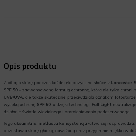
Opis produktu
Zadbaj o skórę podczas każdej ekspozycji na słońce z
Lancaster S
SPF 50
– zaawansowaną formułą ochronną, która nie tylko chroni
UVB/UVA
, ale także skutecznie przeciwdziała oznakom fotostarz
wysoką ochronę
SPF 50
, a dzięki technologii
Full Light
neutralizuj
działanie światła widzialnego i promieniowania podczerwonego.
Jego
aksamitna
,
nietłusta konsystencja
łatwo się rozprowadza, 
pozostawia skórę gładką, nawilżoną oraz przyjemnie miękką w do