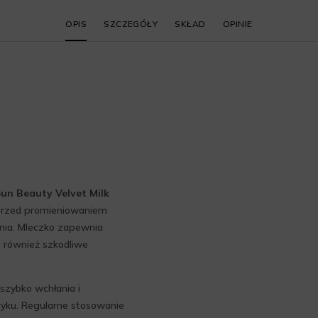
OPIS
SZCZEGÓŁY
SKŁAD
OPINIE
un Beauty Velvet Milk
 przed promieniowaniem
enia. Mleczko zapewnia
e również szkodliwe
szybko wchłania i
tyku. Regularne stosowanie