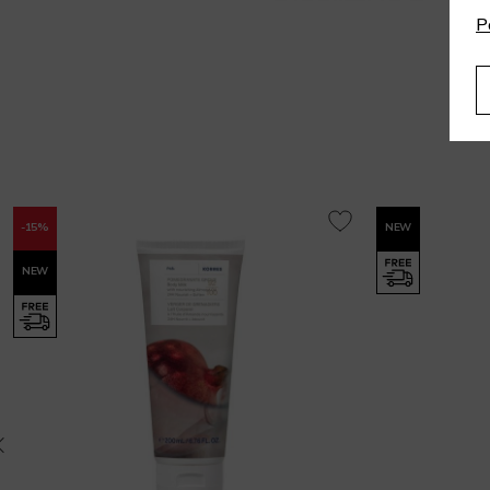
P
-15%
NEW
NEW