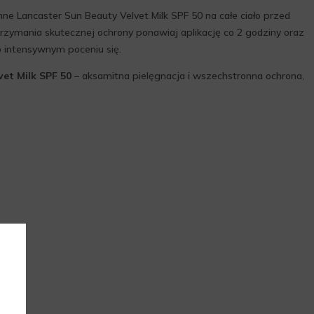
nne Lancaster Sun Beauty Velvet Milk SPF 50 na całe ciało przed
trzymania skutecznej ochrony ponawiaj aplikację co 2 godziny oraz
ub intensywnym poceniu się.
et Milk SPF 50
– aksamitna pielęgnacja i wszechstronna ochrona,