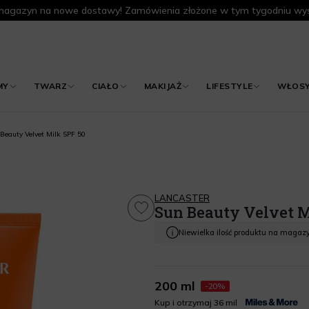
agazyn na nowe dostawy! Zamówienia złożone w tym tygodniu wys
MY
TWARZ
CIAŁO
MAKIJAŻ
LIFESTYLE
WŁOS
Beauty Velvet Milk SPF 50
LANCASTER
Sun Beauty Velvet M
Niewielka ilość produktu na magaz
200 ml
-20%
Kup i otrzymaj 36 mil