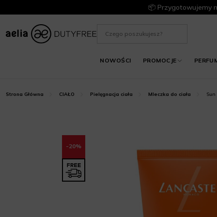
📦 Przygotowujemy m
NOWOŚCI
PROMOCJE
PERFU
Sun 
Strona Główna
CIAŁO
Pielęgnacja ciała
Mleczka do ciała
-20%