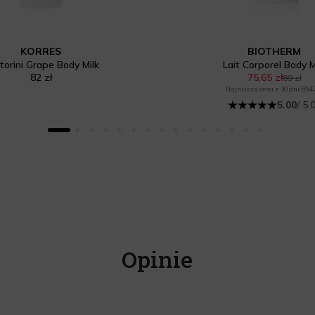
KORRES
BIOTHERM
torini Grape Body Milk
Lait Corporel Body M
82 zł
75,65 zł
89 zł
Najniższa cena z 30 dni: 69,42
5.00
/ 5.
Opinie