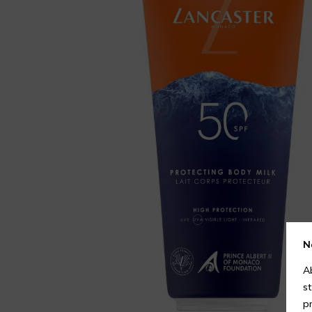
N
A
s
p