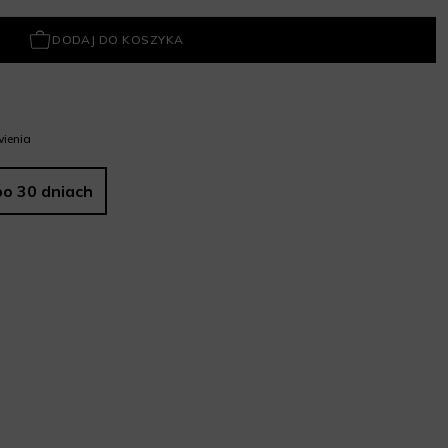
DODAJ DO KOSZYKA
ienia
po 30 dniach