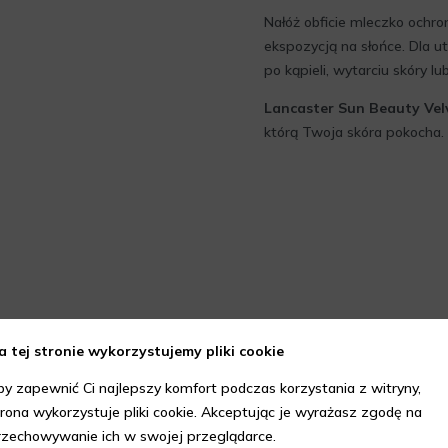
Nałóż obficie mleczko ochro
ekspozycją na słońce. Dla u
po kąpieli, wytarciu skóry l
Lancaster Sun Beauty Velv
którą Twoja skóra pokocha.
a tej stronie wykorzystujemy pliki cookie
by zapewnić Ci najlepszy komfort podczas korzystania z witryny,
trona wykorzystuje pliki cookie. Akceptując je wyrażasz zgodę na
rzechowywanie ich w swojej przeglądarce.