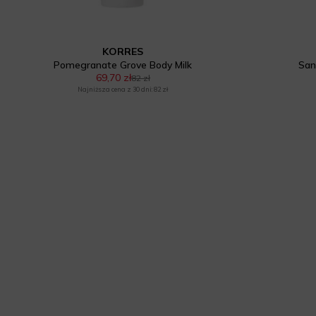
KORRES
Pomegranate Grove Body Milk
San
69,70 zł
82 zł
Najniższa cena z 30 dni: 82 zł