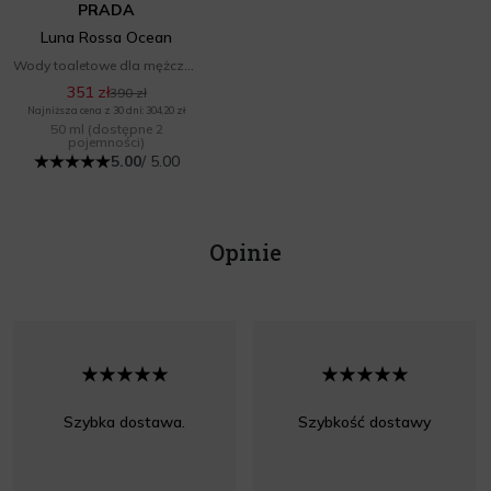
PRADA
Luna Rossa Ocean
Wody toaletowe dla mężczyzn
351 zł
390 zł
Najniższa cena z 30 dni: 304,20 zł
50 ml
(dostępne 2
pojemności)
5.00
/ 5.00
Opinie
Szybka dostawa.
Szybkość dostawy