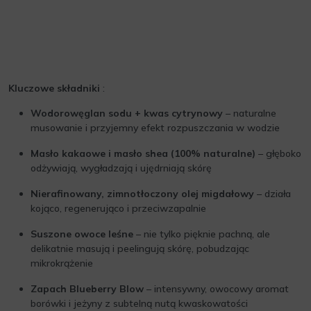
Kluczowe składniki
:
Wodorowęglan sodu + kwas cytrynowy
– naturalne
musowanie i przyjemny efekt rozpuszczania w wodzie
Masło kakaowe i masło shea (100% naturalne)
– głęboko
odżywiają, wygładzają i ujędrniają skórę
Nierafinowany, zimnotłoczony olej migdałowy
– działa
kojąco, regenerująco i przeciwzapalnie
Suszone owoce leśne
– nie tylko pięknie pachną, ale
delikatnie masują i peelingują skórę, pobudzając
mikrokrążenie
Zapach Blueberry Blow
– intensywny, owocowy aromat
borówki i jeżyny z subtelną nutą kwaskowatości