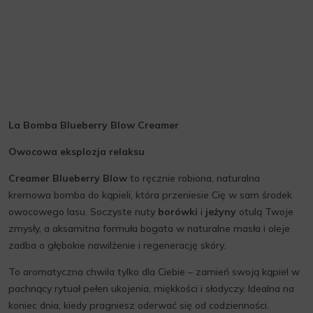
La Bomba Blueberry Blow Creamer
Owocowa eksplozja relaksu
Creamer Blueberry Blow
to ręcznie robiona, naturalna
kremowa bomba do kąpieli, która przeniesie Cię w sam środek
owocowego lasu. Soczyste nuty
borówki
i
jeżyny
otulą Twoje
zmysły, a aksamitna formuła bogata w naturalne masła i oleje
zadba o głębokie nawilżenie i regenerację skóry.
To aromatyczna chwila tylko dla Ciebie – zamień swoją kąpiel w
pachnący rytuał pełen ukojenia, miękkości i słodyczy. Idealna na
koniec dnia, kiedy pragniesz oderwać się od codzienności.