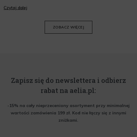
jej wygląd i kondycję. Warto znać składniki i właściwości kremów
Czytaj dalej
oraz wiedzieć, jak dopasować je do potrzeb własnej skóry.
Poniżej znajdziesz kilka porad, które pomogą ci wybrać idealny
krem do twarzy.
ZOBACZ WIĘCEJ
Zapisz się do newslettera i odbierz
rabat na aelia.pl:
-15% na cały nieprzeceniony asortyment przy minimalnej
wartości zamówienia 199 zł. Kod nie łączy się z innymi
zniżkami.