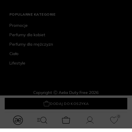
POPULARNE KATEGORIE
Promocje
Perfumy dla kobiet
Perfumy dla mężczyzn
Ciało
Lifestyle
Copyright Ⓒ Aelia Duty Free 2026
Kambukka Elton
83,30 zł
DODAJ DO KOSZYKA
0
modules.Navbar.menuLabels.logo
modules.Navbar.menuLabels.menuWithSearch
Koszyk
Konto
Ulubione