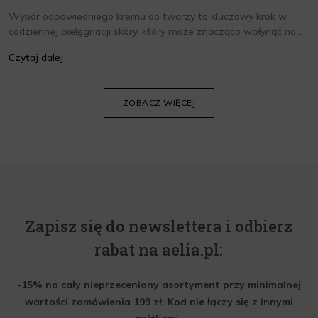
Wybór odpowiedniego kremu do twarzy to kluczowy krok w
codziennej pielęgnacji skóry, który może znacząco wpłynąć na
jej wygląd i kondycję. Warto znać składniki i właściwości kremów
Czytaj dalej
oraz wiedzieć, jak dopasować je do potrzeb własnej skóry.
Poniżej znajdziesz kilka porad, które pomogą ci wybrać idealny
krem do twarzy.
ZOBACZ WIĘCEJ
Zapisz się do newslettera i odbierz
rabat na aelia.pl:
-15% na cały nieprzeceniony asortyment przy minimalnej
wartości zamówienia 199 zł. Kod nie łączy się z innymi