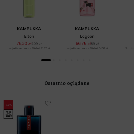
KAMBUKKA
KAMBUKKA
Elton
Lagoon
76,30 zł
66,75 zł
109 zł
89 zł
Najniższa cena z 30 dni: 81,75 zł
Najniższa cena z 30 dni: 64,08 zł
Najniżs
Ostatnio oglądane
-10%