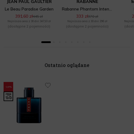
JEAN PAUL GAULTIER
RABANNE
Le Beau Paradise Garden
Rabanne Phantom Intense
391,60 zł
333 zł
2
445 zł
370 zł
Najniższa cena z 30 dni: 347,10 zł
Najniższa cena z 30 dni: 296 zł
Najniżs
(dostępne 2 pojemności)
(dostępne 2 pojemności)
(dost
Ostatnio oglądane
-10%