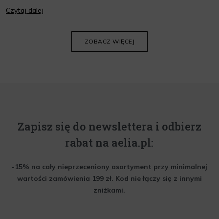
jej wygląd i kondycję. Warto znać składniki i właściwości kremów
Czytaj dalej
oraz wiedzieć, jak dopasować je do potrzeb własnej skóry.
Poniżej znajdziesz kilka porad, które pomogą ci wybrać idealny
krem do twarzy.
ZOBACZ WIĘCEJ
Zapisz się do newslettera i odbierz
rabat na aelia.pl:
-15% na cały nieprzeceniony asortyment przy minimalnej
wartości zamówienia 199 zł. Kod nie łączy się z innymi
zniżkami.