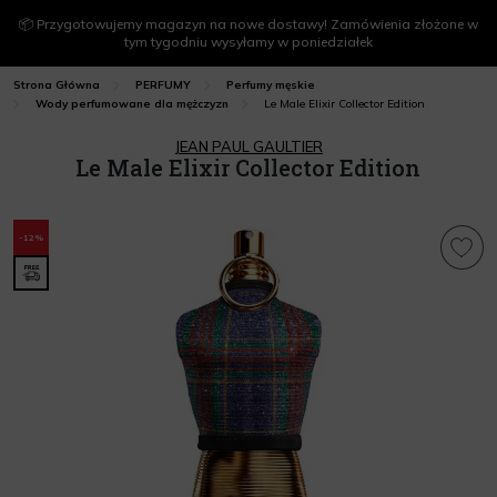
📦 Przygotowujemy magazyn na nowe dostawy! Zamówienia złożone w
tym tygodniu wysyłamy w poniedziałek
Strona Główna
PERFUMY
Perfumy męskie
Le Male Elixir Collector Edition
Wody perfumowane dla mężczyzn
JEAN PAUL GAULTIER
Le Male Elixir Collector Edition
-12%