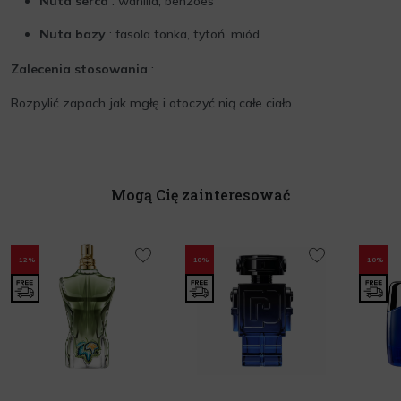
Nuta serca
: wanilia, benzoes
Nuta bazy
: fasola tonka, tytoń, miód
Zalecenia stosowania
:
Rozpylić zapach jak mgłę i otoczyć nią całe ciało.
Mogą Cię zainteresować
-12%
-10%
-10%