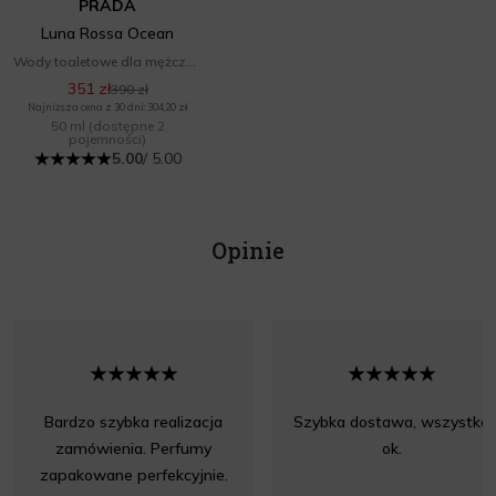
PRADA
Luna Rossa Ocean
Wody toaletowe dla mężczyzn
351 zł
390 zł
Najniższa cena z 30 dni: 304,20 zł
50 ml
(dostępne 2
pojemności)
5.00
/ 5.00
Opinie
Bardzo szybka realizacja
Szybka dostawa, wszystko
zamówienia. Perfumy
ok.
zapakowane perfekcyjnie.