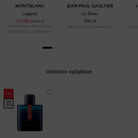
MONTBLANC
JEAN PAUL GAULTIER
Legend
Le Beau
220,88 zł
395 zł
251 zł
Najniższa cena z 30 dni: 213,35 zł
(dostępne 2 pojemności)
(dost
(dostępne 2 pojemności)
Ostatnio oglądane
-10%