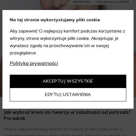
KOSMETYKI
PIELĘGNACJA SKÓRY
Na tej stronie wykorzystujemy pliki cookie
Aby zapewnić Ci najlepszy komfort podczas korzystania z
witryny, strona wykorzystuje pliki cookie. Akceptując je
wyrażasz zgodę na przechowywanie ich w swojej
przeglądarce.
Polityka prywatności
AKCEPTUJ WSZYSTKIE
EDYTUJ USTAWIENIA
Jak wybrać krem do twarzy w zależności od potrzeb?
Poradnik
Wybór odpowiedniego kremu do twarzy to kluczowy krok w
codziennej pielęgnacji skóry, który może znacząco wpłynąć na