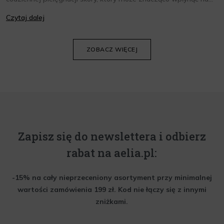
jej wygląd i kondycję. Warto znać składniki i właściwości kremów
Czytaj dalej
oraz wiedzieć, jak dopasować je do potrzeb własnej skóry.
Poniżej znajdziesz kilka porad, które pomogą ci wybrać idealny
krem do twarzy.
ZOBACZ WIĘCEJ
Zapisz się do newslettera i odbierz
rabat na aelia.pl:
-15% na cały nieprzeceniony asortyment przy minimalnej
wartości zamówienia 199 zł. Kod nie łączy się z innymi
zniżkami.