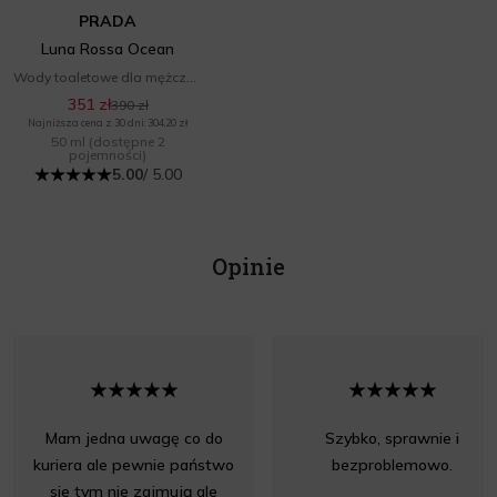
PRADA
Luna Rossa Ocean
Wody toaletowe dla mężczyzn
351 zł
390 zł
Najniższa cena z 30 dni: 304,20 zł
50 ml
(dostępne 2
pojemności)
5.00
/ 5.00
Opinie
Mam jedna uwagę co do
Szybko, sprawnie i
kuriera ale pewnie państwo
bezproblemowo.
sie tym nie zajmują ale