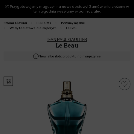
📦 Przygotowujemy magazyn na nowe dostawy! Zamówienia złożone w
tym tygodniu wysyłamy w poniedziałek
Strona Główna
PERFUMY
Perfumy męskie
Le Beau
Wody toaletowe dla mężczyzn
JEAN PAUL GAULTIER
Le Beau
Niewielka ilość produktu na magazynie