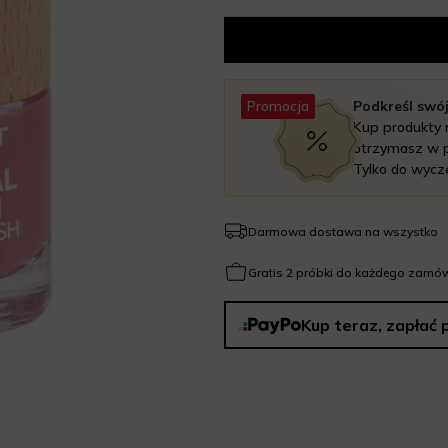
Promocja
Podkreśl swój
Kup produkty 
otrzymasz w p
Tylko do wycz
Darmowa dostawa na wszystko
Gratis 2 próbki do każdego zamów
Kup teraz, zapłać 