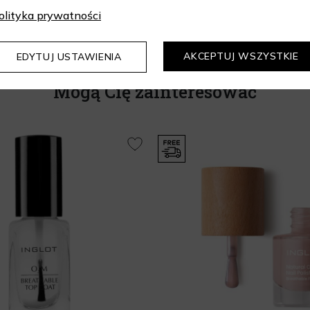
olityka prywatności
AKCEPTUJ WSZYSTKIE
EDYTUJ USTAWIENIA
Mogą Cię zainteresować