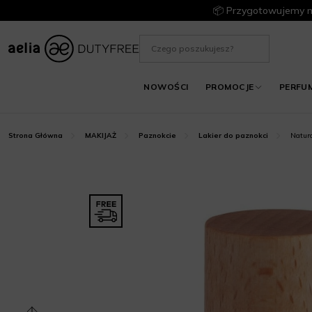
📦 Przygotowujemy m
NOWOŚCI
PROMOCJE
PERFU
Natura
Strona Główna
MAKIJAŻ
Paznokcie
Lakier do paznokci