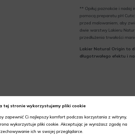
** Opiłuj paznokcie i nadaj
pomocą preparatu pH Cuticl
przed malowaniem, aby zwięk
dwie warstwy Lakieru Natura
przedłużenia trwałości mani
Lakier Natural Origin to 
długotrwałego efektu i n
a tej stronie wykorzystujemy pliki cookie
by zapewnić Ci najlepszy komfort podczas korzystania z witryny,
trona wykorzystuje pliki cookie. Akceptując je wyrażasz zgodę na
rzechowywanie ich w swojej przeglądarce.