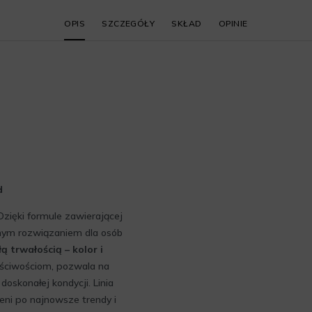
OPIS
SZCZEGÓŁY
SKŁAD
OPINIE
d
 Dzięki formule zawierającej
alnym rozwiązaniem dla osób
ą trwałością – kolor i
aściwościom, pozwala na
doskonałej kondycji. Linia
eni po najnowsze trendy i