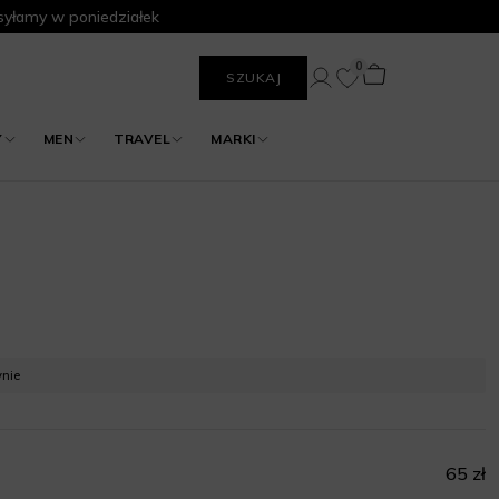
yłamy w poniedziałek
0
SZUKAJ
Y
MEN
TRAVEL
MARKI
ynie
65 zł