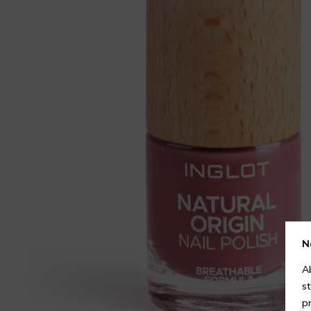
N
A
s
p