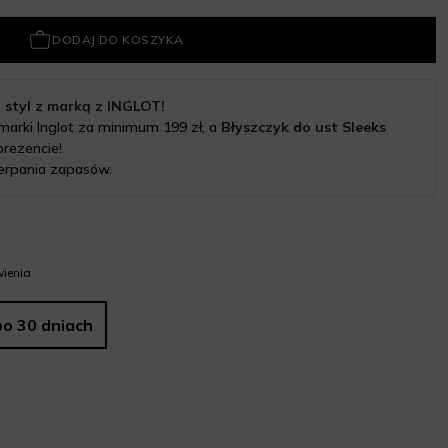
DODAJ DO KOSZYKA
 styl z marką z INGLOT!
marki Inglot za minimum 199 zł, a
Błyszczyk do ust Sleeks
rezencie!
erpania zapasów.
ienia
po 30 dniach