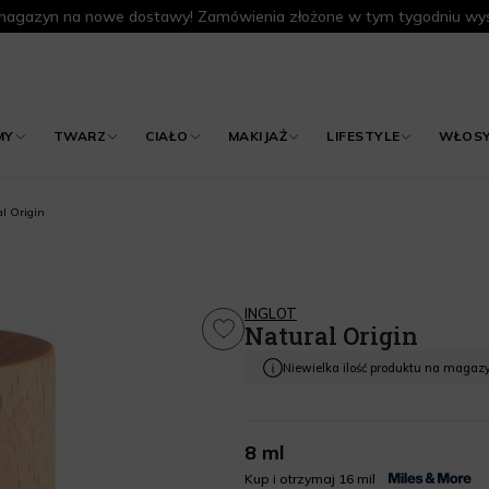
agazyn na nowe dostawy! Zamówienia złożone w tym tygodniu wys
MY
TWARZ
CIAŁO
MAKIJAŻ
LIFESTYLE
WŁOS
l Origin
INGLOT
Natural Origin
Niewielka ilość produktu na magaz
8 ml
Kup i otrzymaj 16 mil