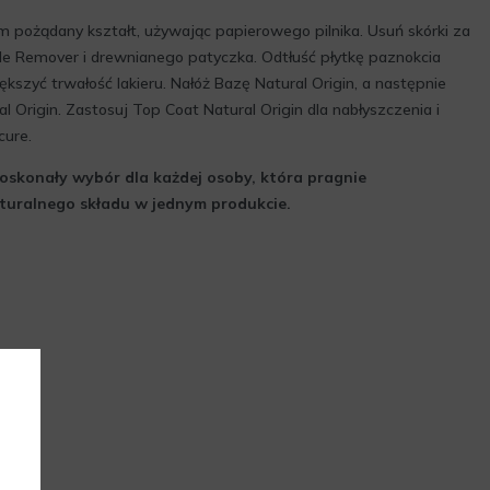
 im pożądany kształt, używając papierowego pilnika. Usuń skórki za
e Remover i drewnianego patyczka. Odtłuść płytkę paznokcia
szyć trwałość lakieru. Nałóż Bazę Natural Origin, a następnie
l Origin. Zastosuj Top Coat Natural Origin dla nabłyszczenia i
cure.
doskonały wybór dla każdej osoby, która pragnie
aturalnego składu w jednym produkcie.