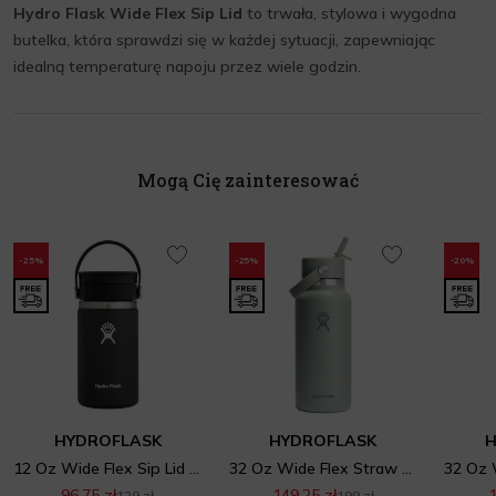
Hydro Flask Wide Flex Sip Lid
to trwała, stylowa i wygodna
butelka, która sprawdzi się w każdej sytuacji, zapewniając
idealną temperaturę napoju przez wiele godzin.
Mogą Cię zainteresować
-25%
-25%
-20%
HYDROFLASK
HYDROFLASK
H
12 Oz Wide Flex Sip Lid Black
32 Oz Wide Flex Straw Cap Agave
96,75 zł
149,25 zł
1
129 zł
199 zł