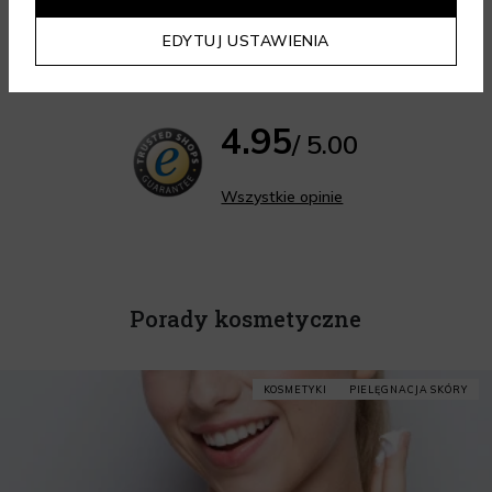
EDYTUJ USTAWIENIA
Opinia z dnia 07.08.2026 r.
Opinia z dnia 07.08.2026 r.
4.95
/ 5.00
Wszystkie opinie
Porady kosmetyczne
KOSMETYKI
PIELĘGNACJA SKÓRY