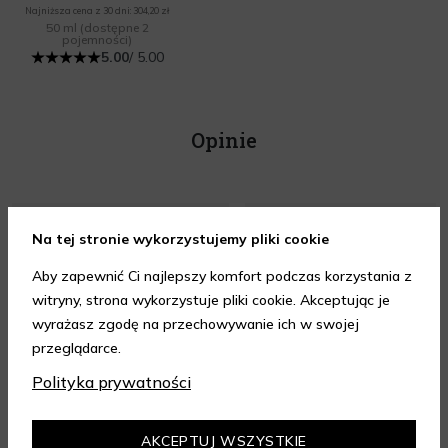
Najniższa cena z 30 dni: 304,20 zł
50 ml
(dostępne 2
pojemności)
5.00
/ 5.00
Opinie
Na tej stronie wykorzystujemy pliki cookie
Aby zapewnić Ci najlepszy komfort podczas korzystania z
Bardzo szybka realizacja
Szybka dostawa, wszystko
witryny, strona wykorzystuje pliki cookie. Akceptując je
zamówienia. Perfumy
ok.
wyrażasz zgodę na przechowywanie ich w swojej
zapakowane perfekcyjnie.
przeglądarce.
Polityka prywatności
AKCEPTUJ WSZYSTKIE