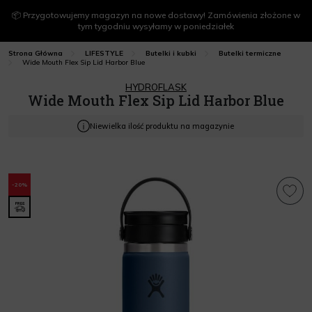
📦 Przygotowujemy magazyn na nowe dostawy! Zamówienia złożone w
tym tygodniu wysyłamy w poniedziałek
Strona Główna
LIFESTYLE
Butelki i kubki
Butelki termiczne
Wide Mouth Flex Sip Lid Harbor Blue
HYDROFLASK
Wide Mouth Flex Sip Lid Harbor Blue
Niewielka ilość produktu na magazynie
-20%