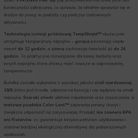
dzień.
Pokrywka Flex Sip Lid
umożliwia komfortowe picie bez
konieczności odkręcania, co sprawia, że idealnie sprawdzi się w
drodze do pracy, w podróży czy podczas codziennych
aktywności.
Technologia izolacji próżniowej TempShield™
skutecznie
utrzymuje temperaturę napojów –
gorące
pozostają ciepłe
nawet
do 12 godzin
, a
zimne
zachowują świeżość aż
do 24
godzin
. To praktyczne rozwiązanie dla kawy, herbaty oraz
innych napojów, które chcesz mieć zawsze w odpowiedniej
temperaturze.
Butelka została wykonana z wysokiej jakości
stali nierdzewnej
18/8
, która jest trwała, odporna na korozję i nie wpływa na smak
napojów.
Szeroki otwór
ułatwia napełnianie oraz czyszczenie, a
matowa powłoka Color Last™
zapewnia pewny chwyt i
zwiększa odporność na zarysowania. Produkt
nie zawiera BPA
ani ftalanów
, co gwarantuje bezpieczeństwo użytkowania i
stanowi bardziej ekologiczną alternatywę dla jednorazowych
opakowań.