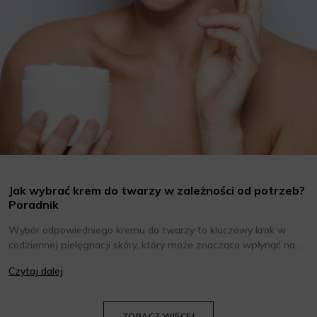
Jak wybrać krem do twarzy w zależności od potrzeb?
Poradnik
Wybór odpowiedniego kremu do twarzy to kluczowy krok w
codziennej pielęgnacji skóry, który może znacząco wpłynąć na
jej wygląd i kondycję. Warto znać składniki i właściwości kremów
Czytaj dalej
oraz wiedzieć, jak dopasować je do potrzeb własnej skóry.
Poniżej znajdziesz kilka porad, które pomogą ci wybrać idealny
krem do twarzy.
ZOBACZ WIĘCEJ