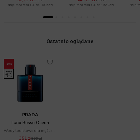
Najniższa cena z 30 dni: 100,62 zł
Najniższa cena z 30 dni: 155,22 zł
Najniżs
Ostatnio oglądane
-10%
PRADA
Luna Rossa Ocean
Wody toaletowe dla mężczyzn
351 zł
390 zł