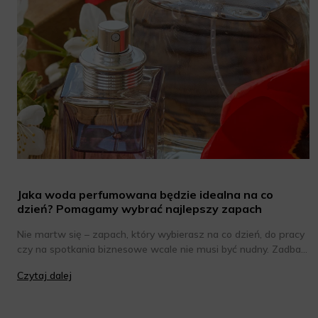
Jaka woda perfumowana będzie idealna na co
dzień? Pomagamy wybrać najlepszy zapach
Nie martw się – zapach, który wybierasz na co dzień, do pracy
czy na spotkania biznesowe wcale nie musi być nudny. Zadbaj
jedynie o to, by był subtelny i nieco bardziej stonowany niż
Czytaj dalej
kompozycja, której używasz na wieczór w gronie znajomych.
Chcesz poznać wody perfumowane o eleganckim, ale jednak
intrygującym zapachu? Oto one!