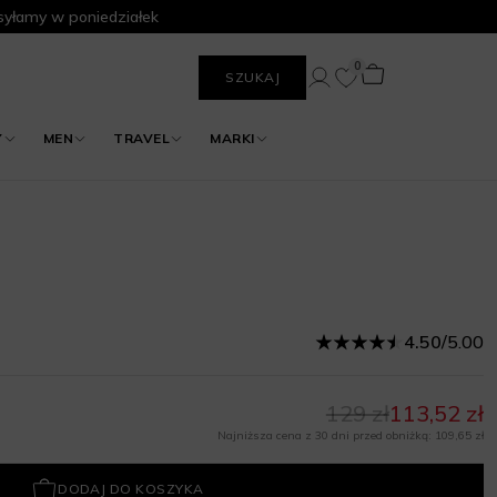
yłamy w poniedziałek
0
SZUKAJ
Y
MEN
TRAVEL
MARKI
4.50
/
5.00
129 zł
113,52 zł
Najniższa cena z 30 dni przed obniżką: 109,65 zł
DODAJ DO KOSZYKA