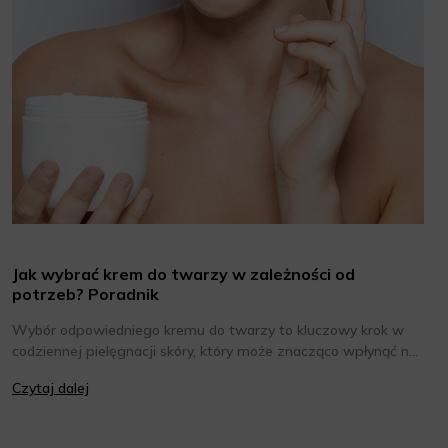
Jak wybrać krem do twarzy w zależności od
potrzeb? Poradnik
Wybór odpowiedniego kremu do twarzy to kluczowy krok w
codziennej pielęgnacji skóry, który może znacząco wpłynąć na
jej wygląd i kondycję. Warto znać składniki i właściwości
Czytaj dalej
kremów oraz wiedzieć, jak dopasować je do potrzeb własnej
skóry. Poniżej znajdziesz kilka porad, które pomogą ci wybrać
idealny krem do twarzy.