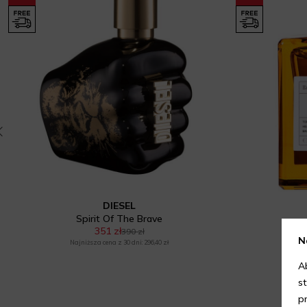
DIESEL
Spirit Of The Brave
351 zł
390 zł
N
Najniższa cena z 30 dni: 296,40 zł
Naj
A
s
p