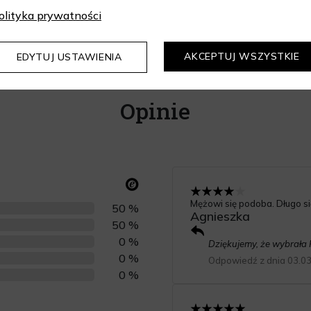
olityka prywatności
AKCEPTUJ WSZYSTKIE
EDYTUJ USTAWIENIA
Opinie
Mężowi się podoba. Długo si
50 %
Agnieszka
50 %
0 %
Dziękujemy, że wybrała P
0 %
Odpowiedź z dnia 03.0
0 %