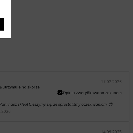
17.02.2026
ę utrzymuje na skórze
Opinia zweryfikowana zakupem
ani nasz sklep! Cieszymy się, że sprostaliśmy oczekiwaniom. 😊
3.2026
14.09.2025