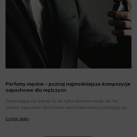
Perfumy męskie – poznaj najmodniejsze kompozycje
zapachowe dla mężczyzn
Zmieniające się trendy to nie tylko domena mody, ale też
świata zapachów. Mistrzowie perfumiarstwa prześcigają się w
tworzeniu coraz bardziej niesztampowych i odkrywczych
Czytaj dalej
kompozycji, dlatego co roku można liczyć na kilka
zapachowych perełek. Jakie perfumy męskie są obecnie na
topie? Oto nasze zestawienie najmodniejszych zapachów dla