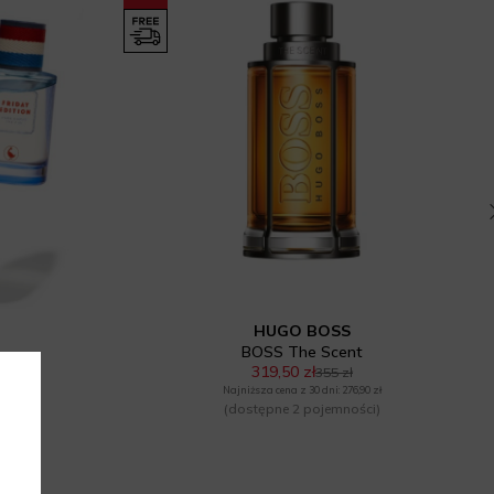
HUGO BOSS
BOSS The Scent
319,50 zł
355 zł
ci)
Najniższa cena z 30 dni: 276,90 zł
(dostępne 2 pojemności)
00