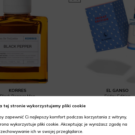
KORRES
EL GANSO
Black Pepper Men
Friday Edition
207 zł
239 zł
230 zł
a tej stronie wykorzystujemy pliki cookie
niższa cena z 30 dni: 172,50 zł
(dostępne 2 pojemnoś
4.00
/ 5.
5.00
/ 5.00
by zapewnić Ci najlepszy komfort podczas korzystania z witryny,
trona wykorzystuje pliki cookie. Akceptując je wyrażasz zgodę na
rzechowywanie ich w swojej przeglądarce.