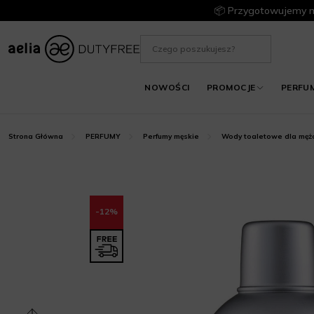
📦 Przygotowujemy m
NOWOŚCI
PROMOCJE
PERFU
Strona Główna
PERFUMY
Perfumy męskie
Wody toaletowe dla męż
-12%