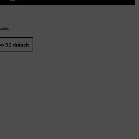
ienia
po 30 dniach