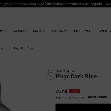
agazyn na nowe dostawy! Zamówienia złożone w tym tygodniu wys
MY
TWARZ
CIAŁO
MAKIJAŻ
LIFESTYLE
WŁOS
Hugo Dark Blue
czyzn
HUGO BOSS
Hugo Dark Blue
75 ml
-12%
Kup i otrzymaj 28 mil