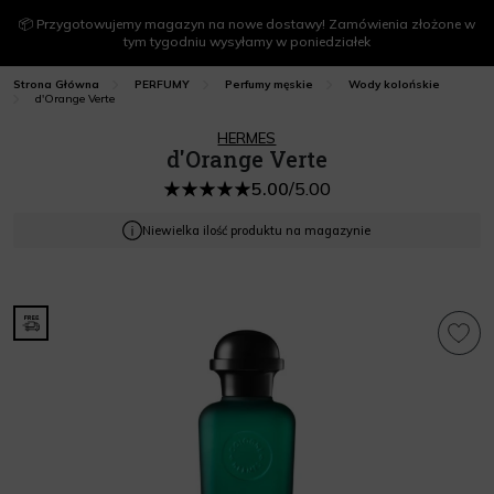
📦 Przygotowujemy magazyn na nowe dostawy! Zamówienia złożone w
tym tygodniu wysyłamy w poniedziałek
Strona Główna
PERFUMY
Perfumy męskie
Wody kolońskie
d'Orange Verte
HERMES
d'Orange Verte
5.00
/
5.00
Niewielka ilość produktu na magazynie