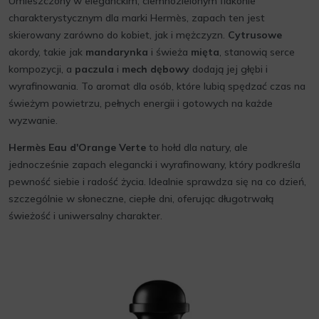
Umieszczony w eleganckim, ciemnozielonym flakonie
charakterystycznym dla marki Hermès, zapach ten jest
skierowany zarówno do kobiet, jak i mężczyzn.
Cytrusowe
akordy, takie jak
mandarynka
i świeża
mięta
, stanowią serce
kompozycji, a
paczula
i
mech dębowy
dodają jej głębi i
wyrafinowania. To aromat dla osób, które lubią spędzać czas na
świeżym powietrzu, pełnych energii i gotowych na każde
wyzwanie.
Hermès Eau d'Orange Verte
to hołd dla natury, ale
jednocześnie zapach elegancki i wyrafinowany, który podkreśla
pewność siebie i radość życia. Idealnie sprawdza się na co dzień,
szczególnie w słoneczne, ciepłe dni, oferując długotrwałą
świeżość i uniwersalny charakter.