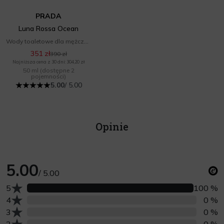
PRADA
Luna Rossa Ocean
Wody toaletowe dla mężczyzn
351 zł
390 zł
Najniższa cena z 30 dni: 304,20 zł
50 ml
(dostępne 2
pojemności)
5.00
/ 5.00
Opinie
5.00
/ 5.00
Liczba opinii z oceną
5
100 %
Liczba opinii z oceną
4
0 %
Liczba opinii z oceną
3
0 %
Liczba opinii z oceną
2
0 %