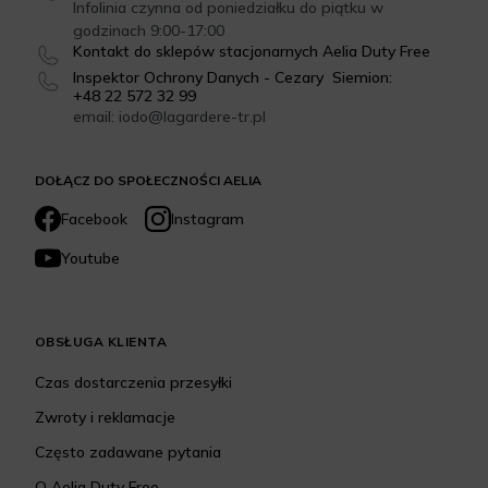
Infolinia czynna od poniedziałku do piątku w
godzinach 9:00-17:00
Kontakt do sklepów stacjonarnych Aelia Duty Free
Inspektor Ochrony Danych - Cezary Siemion:
+48 22 572 32 99
email: iodo@lagardere-tr.pl
DOŁĄCZ DO SPOŁECZNOŚCI AELIA
Facebook
Instagram
Youtube
OBSŁUGA KLIENTA
Czas dostarczenia przesyłki
Zwroty i reklamacje
Często zadawane pytania
O Aelia Duty Free