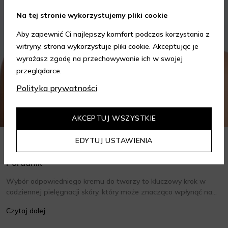
Na tej stronie wykorzystujemy pliki cookie
Aby zapewnić Ci najlepszy komfort podczas korzystania z
witryny, strona wykorzystuje pliki cookie. Akceptując je
wyrażasz zgodę na przechowywanie ich w swojej
przeglądarce.
Polityka prywatności
AKCEPTUJ WSZYSTKIE
EDYTUJ USTAWIENIA
Jak wybrać krem do twarzy w zależności od potrzeb?
Poradnik
Wybór odpowiedniego kremu do twarzy to kluczowy krok w
codziennej pielęgnacji skóry, który może znacząco wpłynąć na
jej wygląd i kondycję. Warto znać składniki i właściwości kremów
Czytaj dalej
oraz wiedzieć, jak dopasować je do potrzeb własnej skóry.
Poniżej znajdziesz kilka porad, które pomogą ci wybrać idealny