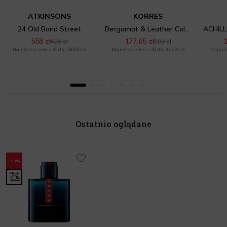
ATKINSONS
KORRES
24 Old Bond Street
Bergamot & Leather Cologne
558 zł
177,65 zł
1
620 zł
209 zł
Najniższa cena z 30 dni: 545,60 zł
Najniższa cena z 30 dni: 167,20 zł
Najniżs
Ostatnio oglądane
-10%