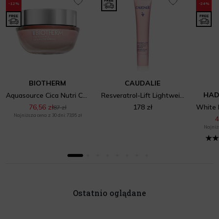
-12%
-24%
BIOTHERM
CAUDALIE
HAD
Aquasource Cica Nutri Cream
Resveratrol-Lift Lightweight Firming Cashmere Cream
76,56 zł
178 zł
87 zł
Najniższa cena z 30 dni: 73,95 zł
4
Najniżs
Ostatnio oglądane