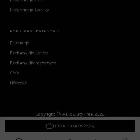
Pielęgnacja twarzy
POPULARNE KATEGORIE
Promocje
Perfumy dla kobiet
Perfumy dla mężczyzn
Ciało
Lifestyle
Copyright Ⓒ Aelia Duty Free 2026
Hada Labo Tokyo White Krem Do Twarzy Nawilżająco-Wygładzający
53,19 zł
DODAJ DO KOSZYKA
0