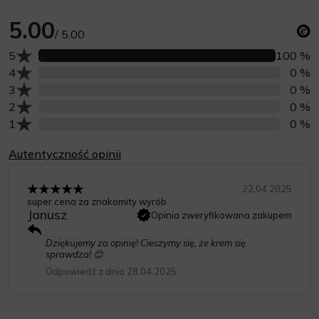
5.00
/ 5.00
Liczba opinii z oceną
5
100 %
Liczba opinii z oceną
4
0 %
Liczba opinii z oceną
3
0 %
Liczba opinii z oceną
2
0 %
Liczba opinii z oceną
1
0 %
Autentyczność opinii
22.04.2025
super cena za znakomity wyrób
Janusz
Opinia zweryfikowana zakupem
Dziękujemy za opinię! Cieszymy się, że krem się
sprawdza! 😊
Odpowiedź z dnia 28.04.2025