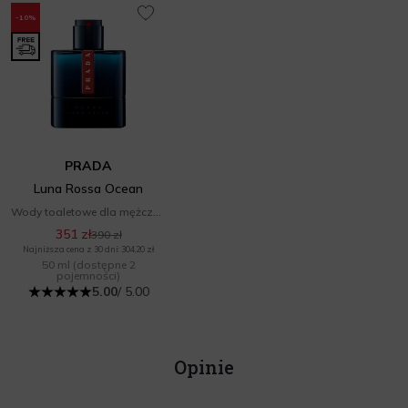
-10%
PRADA
Luna Rossa Ocean
Wody toaletowe dla mężczyzn
351 zł
390 zł
Najniższa cena z 30 dni: 304,20 zł
50 ml
(dostępne 2
pojemności)
5.00
/ 5.00
Opinie