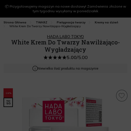
📦 Przygotowujemy magazyn na nowe dostawy! Zamówienia złożone w
tym tygodniu wysyłamy w poniedziałek
Strona Główna
TWARZ
Pielęgnacja twarzy
Kremy na dzień
White Krem Do Twarzy Nawilżająco-Wygładzający
HADA LABO TOKYO
White Krem Do Twarzy Nawilżająco-
Wygładzający
5.00
/
5.00
Niewielka ilość produktu na magazynie
-24%