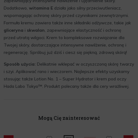
zapewniający intensywne nawilżenie i ujędrnienie skóry.
Dodatkowo,
witamina E
działa jako silny przeciwutleniacz,
wspomagając ochronę skóry przed czynnikami zewnętrznymi.
Formuła kremu zawiera także inne składniki odżywcze, takie jak
gliceryna
i
skwalan
, zapewniające elastyczność i ochronę
przed utratą wilgoci. Krem to kompleksowe rozwiązanie dla
Twojej skóry, dostarczające intensywne nawilżenie, ochronę i
regenerację. Spróbuj już dziś i ciesz się piękną, zdrową skórą!
Sposób użycia:
Delikatnie wklepać w oczyszczoną skórę twarzy
i szyi. Aplikować rano i wieczorem. Najlepsze efekty uzyskamy
stosując także Lotion No. 1 – Super Hydrator i krem pod oczy
Hada Labo Tokyo™. Produkt polecany także dla cery wrażliwej.
Mogą Cię zainteresować