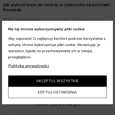
Jak wybrać krem do twarzy w zależności od potrzeb?
Poradnik
Wybór odpowiedniego kremu do twarzy to kluczowy krok w
codziennej pielęgnacji skóry, który może znacząco wpłynąć na
Na tej stronie wykorzystujemy pliki cookie
jej wygląd i kondycję. Warto znać składniki i właściwości kremów
Czytaj dalej
oraz wiedzieć, jak dopasować je do potrzeb własnej skóry.
Aby zapewnić Ci najlepszy komfort podczas korzystania z
Poniżej znajdziesz kilka porad, które pomogą ci wybrać idealny
witryny, strona wykorzystuje pliki cookie. Akceptując je
krem do twarzy.
ZOBACZ WIĘCEJ
wyrażasz zgodę na przechowywanie ich w swojej
przeglądarce.
Polityka prywatności
AKCEPTUJ WSZYSTKIE
EDYTUJ USTAWIENIA
Zapisz się do newslettera i odbierz
rabat na aelia.pl: