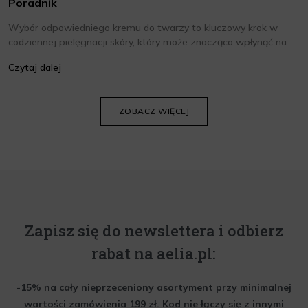
Poradnik
Wybór odpowiedniego kremu do twarzy to kluczowy krok w
codziennej pielęgnacji skóry, który może znacząco wpłynąć na
jej wygląd i kondycję. Warto znać składniki i właściwości kremów
Czytaj dalej
oraz wiedzieć, jak dopasować je do potrzeb własnej skóry.
Poniżej znajdziesz kilka porad, które pomogą ci wybrać idealny
krem do twarzy.
ZOBACZ WIĘCEJ
Zapisz się do newslettera i odbierz
rabat na aelia.pl:
-15% na cały nieprzeceniony asortyment przy minimalnej
wartości zamówienia 199 zł. Kod nie łączy się z innymi