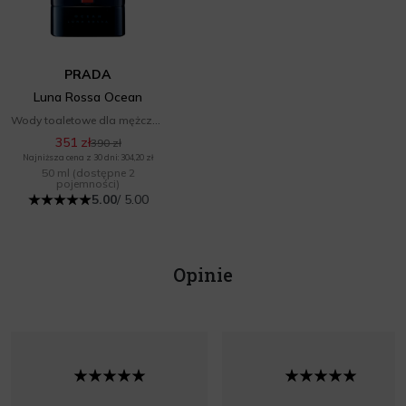
PRADA
Luna Rossa Ocean
Wody toaletowe dla mężczyzn
351 zł
390 zł
Najniższa cena z 30 dni: 304,20 zł
50 ml
(dostępne 2
pojemności)
5.00
/ 5.00
Opinie