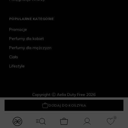
POPULARNE KATEGORIE
Promocje
Perfumy dla kobiet
Perfumy dla mężczyzn
Ciało
Lifestyle
Copyright Ⓒ Aelia Duty Free 2026
Givenchy Irresistible Nude Velvet
495 zł
DODAJ DO KOSZYKA
0
modules.Navbar.menuLabels.logo
modules.Navbar.menuLabels.menuWithSearch
Koszyk
Konto
Ulubione