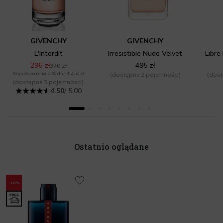
GIVENCHY
GIVENCHY
L'Interdit
Irresistible Nude Velvet
Libre
296 zł
495 zł
370 zł
Najniższa cena z 30 dni: 314,50 zł
(dostępne 2 pojemności)
(dost
(dostępne 3 pojemności)
4.50
/ 5.00
Ostatnio oglądane
-10%