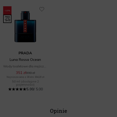
-10%
PRADA
Luna Rossa Ocean
Wody toaletowe dla mężczyzn
351 zł
390 zł
Najniższa cena z 30 dni: 304,20 zł
50 ml
(dostępne 2
pojemności)
5.00
/ 5.00
Opinie