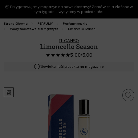
📦 Przygotowujemy magazyn na nowe dostawy! Zamówienia złożone w
tym tygodniu wysyłamy w poniedziałek
Strona Główna
PERFUMY
Perfumy męskie
Limoncello Season
Wody toaletowe dla mężczyzn
EL GANSO
Limoncello Season
5.00
/
5.00
Niewielka ilość produktu na magazynie