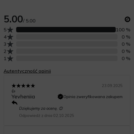
5.00
/ 5.00
Liczba opinii z oceną
5
100 %
Liczba opinii z oceną
4
0 %
Liczba opinii z oceną
3
0 %
Liczba opinii z oceną
2
0 %
Liczba opinii z oceną
1
0 %
Autentyczność opinii
23.09.2025
👍
Yevheniia
Opinia zweryfikowana zakupem
Dziękujemy za ocenę. 😊
Odpowiedź z dnia 02.10.2025