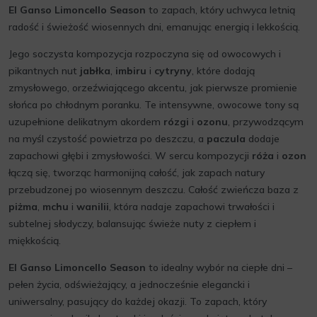
El Ganso Limoncello Season
to zapach, który uchwyca letnią
radość i świeżość wiosennych dni, emanując energią i lekkością.
Jego soczysta kompozycja rozpoczyna się od owocowych i
pikantnych nut
jabłka
,
imbiru
i
cytryny
, które dodają
zmysłowego, orzeźwiającego akcentu, jak pierwsze promienie
słońca po chłodnym poranku. Te intensywne, owocowe tony są
uzupełnione delikatnym akordem
rózgi
i
ozonu
, przywodzącym
na myśl czystość powietrza po deszczu, a
paczula
dodaje
zapachowi głębi i zmysłowości. W sercu kompozycji
róża
i
ozon
łączą się, tworząc harmonijną całość, jak zapach natury
przebudzonej po wiosennym deszczu. Całość zwieńcza baza z
piżma
,
mchu
i
wanilii
, która nadaje zapachowi trwałości i
subtelnej słodyczy, balansując świeże nuty z ciepłem i
miękkością.
El Ganso Limoncello Season
to idealny wybór na ciepłe dni –
pełen życia, odświeżający, a jednocześnie elegancki i
uniwersalny, pasujący do każdej okazji. To zapach, który