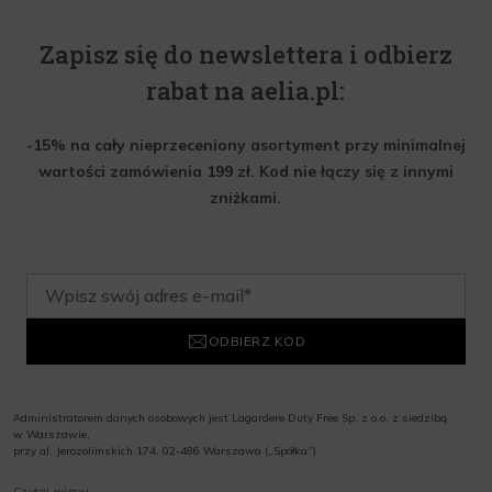
Zapisz się do newslettera i odbierz
rabat na aelia.pl:
-15% na cały nieprzeceniony asortyment przy minimalnej
wartości zamówienia 199 zł. Kod nie łączy się z innymi
zniżkami.
ODBIERZ KOD
Administratorem danych osobowych jest Lagardere Duty Free Sp. z o.o. z siedzibą
w Warszawie,
przy al. Jerozolimskich 174, 02-486 Warszawa („Spółka”)
Wyrażam zgodę na przesyłanie przez Administratora tj. Lagardere Duty Free Sp. z
Czytaj więcej