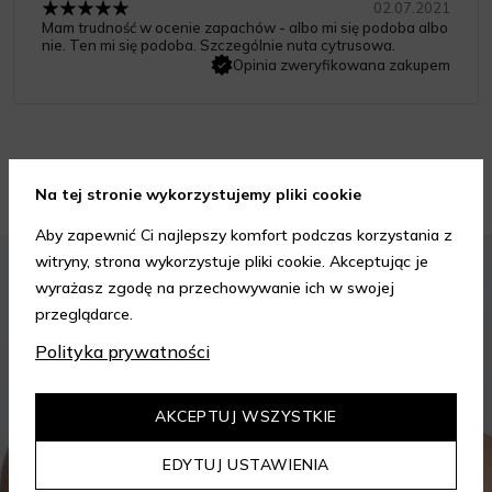
02.07.2021
Mam trudność w ocenie zapachów - albo mi się podoba albo
nie. Ten mi się podoba. Szczególnie nuta cytrusowa.
Opinia zweryfikowana zakupem
Porady kosmetyczne
Na tej stronie wykorzystujemy pliki cookie
Aby zapewnić Ci najlepszy komfort podczas korzystania z
KOSMETYKI
PIELĘGNACJA SKÓRY
witryny, strona wykorzystuje pliki cookie. Akceptując je
wyrażasz zgodę na przechowywanie ich w swojej
przeglądarce.
Polityka prywatności
AKCEPTUJ WSZYSTKIE
EDYTUJ USTAWIENIA