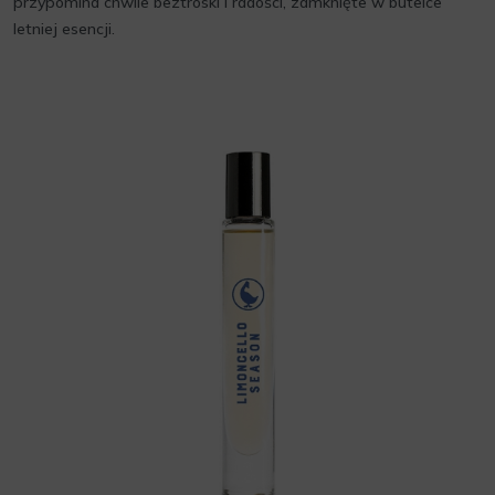
przypomina chwile beztroski i radości, zamknięte w butelce
letniej esencji.