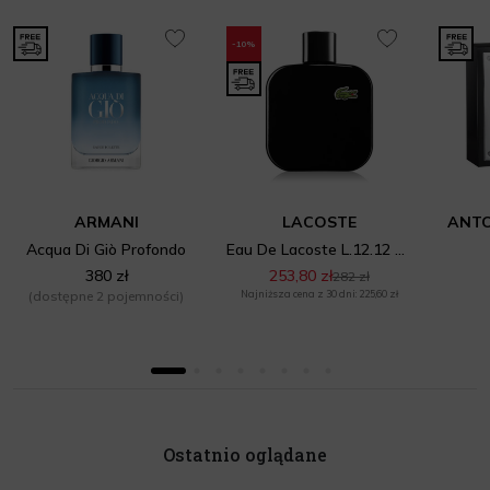
-10%
ARMANI
LACOSTE
ANTO
Acqua Di Giò Profondo
Eau De Lacoste L.12.12 Noir
380 zł
253,80 zł
282 zł
(dostępne 2 pojemności)
Najniższa cena z 30 dni: 225,60 zł
Ostatnio oglądane