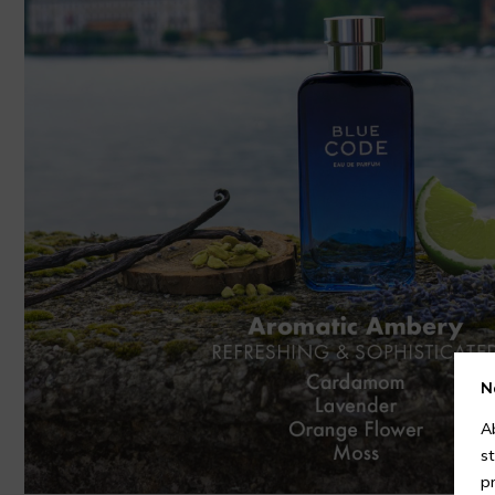
N
A
s
p