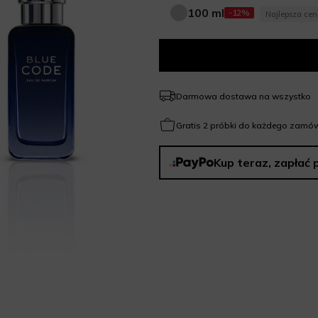
100 ml
-12%
Najlepsza ce
100 ml
Darmowa dostawa na wszystko
Gratis 2 próbki do każdego zamów
Kup teraz, zapłać 