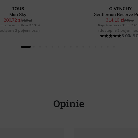
TOUS
GIVENCHY
Man Sky
Gentleman Reserve Pr
280,72 zł
314,10 zł
319 zł
349 zł
niższa cena z 30 dni: 261,58 zł
Najniższa cena z 30 dni: 286,1
ostępne 2 pojemności)
(dostępne 2 pojemnoś
5.00
/ 5.
Opinie