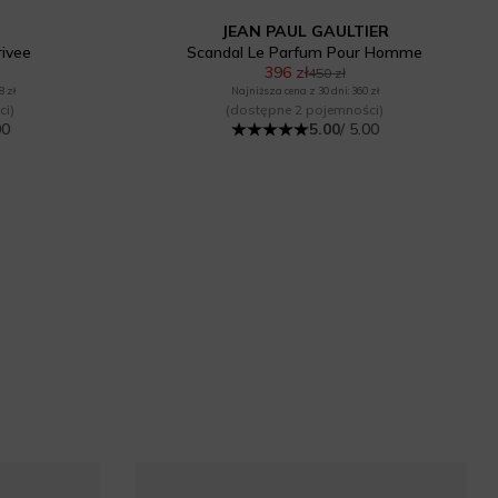
JEAN PAUL GAULTIER
ivee
Scandal Le Parfum Pour Homme
396 zł
450 zł
8 zł
Najniższa cena z 30 dni: 360 zł
ci)
(dostępne 2 pojemności)
00
5.00
/ 5.00