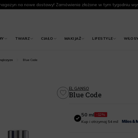
agazyn na nowe dostawy! Zamówienia złożone w tym tygodniu wys
MY
TWARZ
CIAŁO
MAKIJAŻ
LIFESTYLE
WŁOS
Blue Code
ężczyzn
EL GANSO
Blue Code
50 ml
-12%
50 ml
Kup i otrzymaj 54 mil