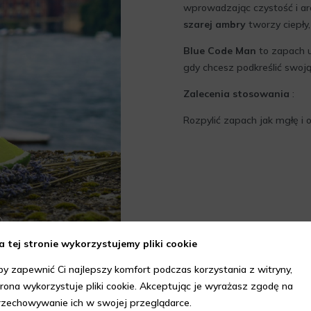
wprowadzając czystość i a
szarej ambry
tworzy ciepły,
Blue Code Man
to zapach u
gdy chcesz podkreślić swoją
Zalecenia stosowania
:
Rozpylić zapach jak mgłę i ot
a tej stronie wykorzystujemy pliki cookie
by zapewnić Ci najlepszy komfort podczas korzystania z witryny,
trona wykorzystuje pliki cookie. Akceptując je wyrażasz zgodę na
rzechowywanie ich w swojej przeglądarce.