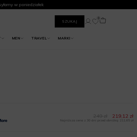
yłamy w poniedziałek
0
SZUKAJ
Y
MEN
TRAVEL
MARKI
249 zł
219,12 zł
Najniższa cena z 30 dni przed obniżką: 211,65 zł