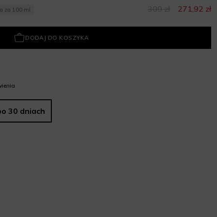
309 zł
271,92 zł
na za 100 ml
DODAJ DO KOSZYKA
ienia
po 30 dniach