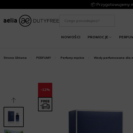
📦 Przygotowujemy m
NOWOŚCI
PROMOCJE
PERFU
Strona Główna
PERFUMY
Perfumy męskie
Wody perfumowane dla m
-12%