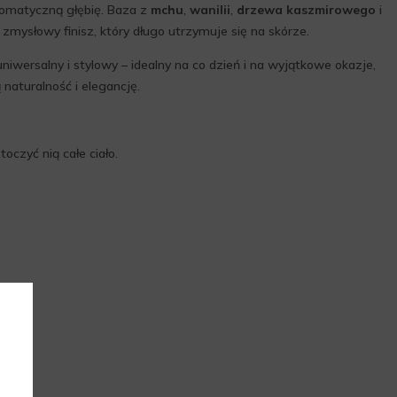
romatyczną głębię. Baza z
mchu
,
wanilii
,
drzewa kaszmirowego
i
 zmysłowy finisz, który długo utrzymuje się na skórze.
niwersalny i stylowy – idealny na co dzień i na wyjątkowe okazje,
 naturalność i elegancję.
oczyć nią całe ciało.