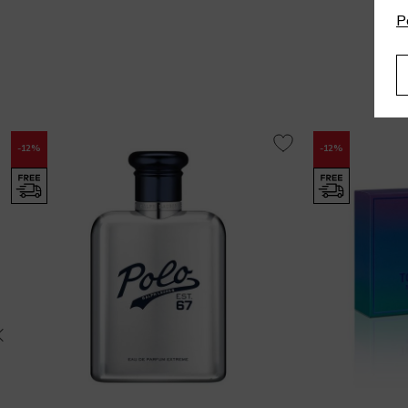
P
-12%
-12%