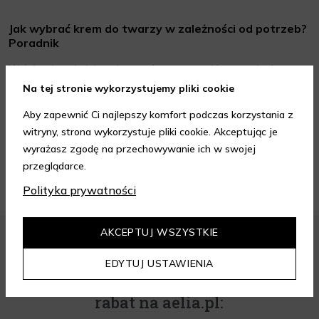
Jak wybrać krem do twarzy w zależności od potrzeb?
Poradnik
Wybór odpowiedniego kremu do twarzy to kluczowy krok w
codziennej pielęgnacji skóry, który może znacząco wpłynąć na
Na tej stronie wykorzystujemy pliki cookie
jej wygląd i kondycję. Warto znać składniki i właściwości kremów
Czytaj dalej
oraz wiedzieć, jak dopasować je do potrzeb własnej skóry.
Aby zapewnić Ci najlepszy komfort podczas korzystania z
Poniżej znajdziesz kilka porad, które pomogą ci wybrać idealny
witryny, strona wykorzystuje pliki cookie. Akceptując je
krem do twarzy.
wyrażasz zgodę na przechowywanie ich w swojej
ZOBACZ WIĘCEJ
przeglądarce.
Polityka prywatności
AKCEPTUJ WSZYSTKIE
EDYTUJ USTAWIENIA
Zapisz się do newslettera i odbierz
rabat na aelia.pl: