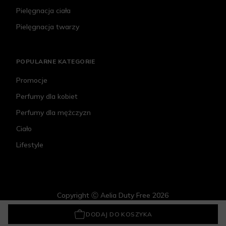
Pielęgnacja ciała
Pielęgnacja twarzy
POPULARNE KATEGORIE
Promocje
Perfumy dla kobiet
Perfumy dla mężczyzn
Ciało
Lifestyle
Copyright Ⓒ Aelia Duty Free 2026
El Ganso After Game
239 zł
DODAJ DO KOSZYKA