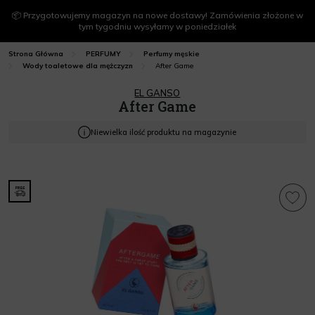
📦 Przygotowujemy magazyn na nowe dostawy! Zamówienia złożone w
tym tygodniu wysyłamy w poniedziałek
Strona Główna
PERFUMY
Perfumy męskie
After Game
Wody toaletowe dla mężczyzn
EL GANSO
After Game
Niewielka ilość produktu na magazynie