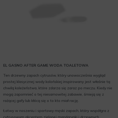
EL GASNO AFTER GAME WODA TOALETOWA
Ten drzewny zapach cytrusów, który unowocześnia wygląd
prostej klasycznej wody kolońskiej inspirowany jest właśnie tą
chwilą koleżeństwa, które zdarza się zaraz po meczu. Kiedy nie
mogą zapomnieć o tej niesamowitej zabawie, śmieją się z
rażącej gafy lub kłócą się o to kto miał rację.
Łatwy w noszeniu i sportowy męski zapach, który współgra z
cytrusowym akcentem zielonej mandarynki i drzewnych