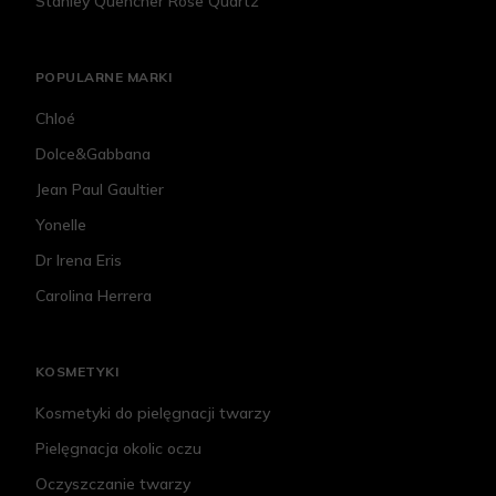
Stanley Quencher Rose Quartz
POPULARNE MARKI
Chloé
Dolce&Gabbana
Jean Paul Gaultier
Yonelle
Dr Irena Eris
Carolina Herrera
KOSMETYKI
Kosmetyki do pielęgnacji twarzy
Pielęgnacja okolic oczu
Oczyszczanie twarzy