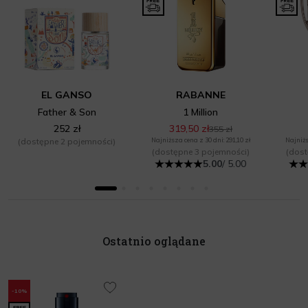
EL GANSO
RABANNE
Father & Son
1 Million
252 zł
319,50 zł
355 zł
(dostępne 2 pojemności)
Najniższa cena z 30 dni: 291,10 zł
Najniżs
(dostępne 3 pojemności)
(dost
5.00
/ 5.00
Ostatnio oglądane
-10%