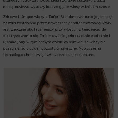
uszkodzeń struktury włosa. Mała i zgrabna suszarka z dużą
mocą nawiewu wysuszy bardzo gęste włosy w krótkim czasie.
Zdrowe i lśniące włosy z Eufori
Standardowa funkcja jonizacji
została zastąpiona przez nowoczesny emiter plazmowy, który
jest znacznie
skuteczniejszy
przy włosach
z tendencją do
elektryzowania się
. Emiter uwalnia
jednocześnie dodatnie i
ujemne jony
w tym samym czasie co sprawia, że włosy nie
puszą się, są gładkie i pozostają nawilżone. Nowoczesna
technologia chroni twoje włosy przed uszkodzeniami.