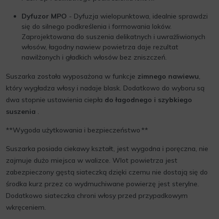
Dyfuzor MPO
- Dyfuzja wielopunktowa, idealnie sprawdzi
się do silnego podkreślenia i formowania loków.
Zaprojektowana do suszenia delikatnych i uwrażliwionych
włosów, łagodny nawiew powietrza daje rezultat
nawilżonych i gładkich włosów bez zniszczeń.
Suszarka została wyposażona w funkcje
zimnego nawiewu
,
który wygładza włosy i nadaje blask. Dodatkowo do wyboru są
dwa stopnie ustawienia ciepła
do łagodnego i szybkiego
suszenia
.
**Wygoda użytkowania i bezpieczeństwo **
Suszarka posiada ciekawy kształt, jest wygodna i poręczna, nie
zajmuje dużo miejsca w walizce. Wlot powietrza jest
zabezpieczony gęstą siateczką dzięki czemu nie dostają się do
środka kurz przez co wydmuchiwane powierzę jest sterylne.
Dodatkowo siateczka chroni włosy przed przypadkowym
wkręceniem.