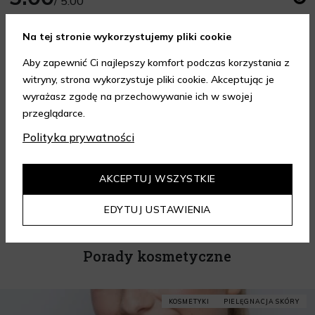
/ 5.00
Liczba opinii z oceną
5
100 %
Na tej stronie wykorzystujemy pliki cookie
Liczba opinii z oceną
4
0 %
Liczba opinii z oceną
3
0 %
Aby zapewnić Ci najlepszy komfort podczas korzystania z
Liczba opinii z oceną
2
0 %
witryny, strona wykorzystuje pliki cookie. Akceptując je
Liczba opinii z oceną
1
0 %
wyrażasz zgodę na przechowywanie ich w swojej
przeglądarce.
Autentyczność opinii
Polityka prywatności
25.01.2025
Lekka, szybko suszy. Daje jej malutki minus za głośność.
Martyna
AKCEPTUJ WSZYSTKIE
Opinia zweryfikowana zakupem
EDYTUJ USTAWIENIA
Porady kosmetyczne
KOSMETYKI
PIELĘGNACJA SKÓRY