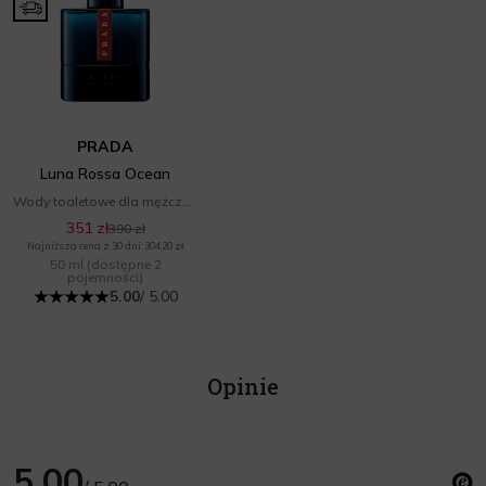
PRADA
Luna Rossa Ocean
Wody toaletowe dla mężczyzn
351 zł
390 zł
Najniższa cena z 30 dni: 304,20 zł
50 ml
(dostępne 2
pojemności)
5.00
/ 5.00
Opinie
5.00