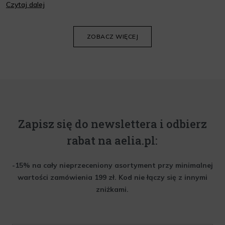
Czytaj dalej
oraz wiedzieć, jak dopasować je do potrzeb własnej skóry.
Poniżej znajdziesz kilka porad, które pomogą ci wybrać idealny
krem do twarzy.
ZOBACZ WIĘCEJ
Zapisz się do newslettera i odbierz
rabat na aelia.pl:
-15% na cały nieprzeceniony asortyment przy minimalnej
wartości zamówienia 199 zł. Kod nie łączy się z innymi
zniżkami.