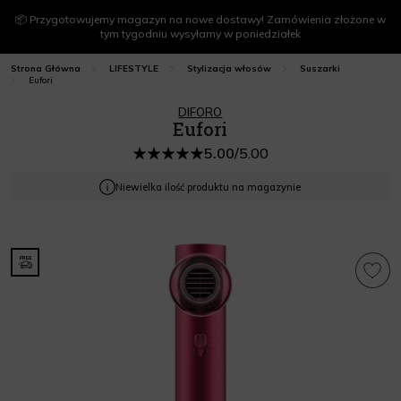
📦 Przygotowujemy magazyn na nowe dostawy! Zamówienia złożone w
tym tygodniu wysyłamy w poniedziałek
Strona Główna
LIFESTYLE
Stylizacja włosów
Suszarki
Eufori
DIFORO
Eufori
5.00
/
5.00
Niewielka ilość produktu na magazynie