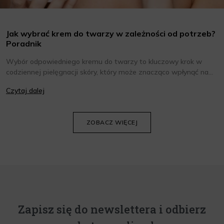
Jak wybrać krem do twarzy w zależności od potrzeb?
Poradnik
Wybór odpowiedniego kremu do twarzy to kluczowy krok w
codziennej pielęgnacji skóry, który może znacząco wpłynąć na
jej wygląd i kondycję. Warto znać składniki i właściwości kremów
Czytaj dalej
oraz wiedzieć, jak dopasować je do potrzeb własnej skóry.
Poniżej znajdziesz kilka porad, które pomogą ci wybrać idealny
krem do twarzy.
ZOBACZ WIĘCEJ
Zapisz się do newslettera i odbierz