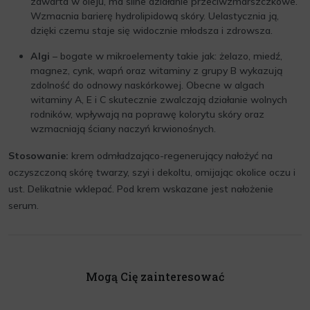
zawarta w oleju, ma silne działanie przeciwzmarszczkowe.
Wzmacnia barierę hydrolipidową skóry. Uelastycznia ją,
dzięki czemu staje się widocznie młodsza i zdrowsza.
Algi
– bogate w mikroelementy takie jak: żelazo, miedź,
magnez, cynk, wapń oraz witaminy z grupy B wykazują
zdolność do odnowy naskórkowej. Obecne w algach
witaminy A, E i C skutecznie zwalczają działanie wolnych
rodników, wpływają na poprawę kolorytu skóry oraz
wzmacniają ściany naczyń krwionośnych.
Stosowanie:
krem odmładzająco-regenerujący nałożyć na
oczyszczoną skórę twarzy, szyi i dekoltu, omijając okolice oczu i
ust. Delikatnie wklepać. Pod krem wskazane jest nałożenie
serum.
Mogą Cię zainteresować