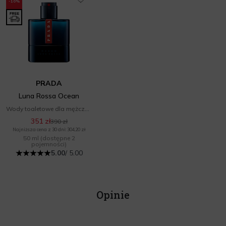
-10%
PRADA
Luna Rossa Ocean
Wody toaletowe dla mężczyzn
351 zł
390 zł
Najniższa cena z 30 dni: 304,20 zł
50 ml
(dostępne 2
pojemności)
5.00
/ 5.00
Opinie