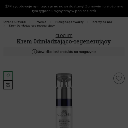
📦 Przygotowujemy magazyn na nowe dostawy! Zamówienia złożone w
tym tygodniu wysyłamy w poniedziałek
Strona Główna
TWARZ
Pielęgnacja twarzy
Kremy na noc
Krem 0dmładzająco-regenerujący
CLOCHEE
Krem 0dmładzająco-regenerujący
Niewielka ilość produktu na magazynie