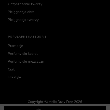
Oczyszczanie twarzy
Pielęgnacja ciała
Pielęgnacja twarzy
POPULARNE KATEGORIE
Promocje
Perfumy dla kobiet
Perfumy dla mężczyzn
Ciało
Lifestyle
Copyright Ⓒ Aelia Duty Free 2026
Clochee Krem 0dmładzająco-regenerujący
155 zł