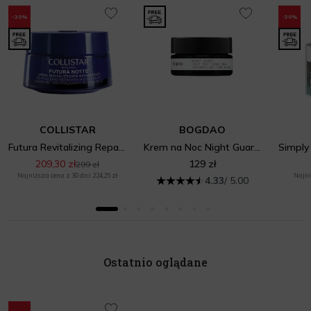
-30%
-30%
COLLISTAR
BOGDAO
Futura Revitalizing Repairing Night Cream
Krem na Noc Night Guard 30ml
209,30 zł
129 zł
299 zł
Najniższa cena z 30 dni: 224,25 zł
Najni
4.33
/ 5.00
Ostatnio oglądane