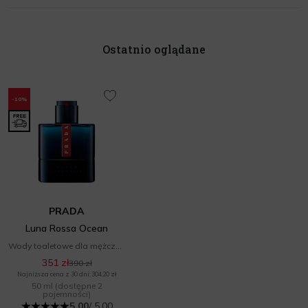
Ostatnio oglądane
-10%
PRADA
Luna Rossa Ocean
Wody toaletowe dla mężczyzn
351 zł
390 zł
Najniższa cena z 30 dni: 304,20 zł
50 ml
(dostępne 2
pojemności)
5.00
/ 5.00