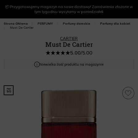
📦 Przygotowujemy magazyn na nowe dostawy! Zamówienia złożone w
tym tygodniu wysyłamy w poniedziałek
Strona Główna
PERFUMY
Perfumy damskie
Perfumy dla kobiet
Must De Cartier
CARTIER
Must De Cartier
5.00
/
5.00
Niewielka ilość produktu na magazynie