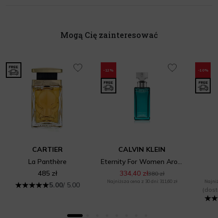
Mogą Cię zainteresować
-12%
-10%
CARTIER
CALVIN KLEIN
La Panthère
Eternity For Women Aromatic Essence
485 zł
334,40 zł
380 zł
Najniższa cena z 30 dni: 311,60 zł
Najniż
5.00
/ 5.00
(dost