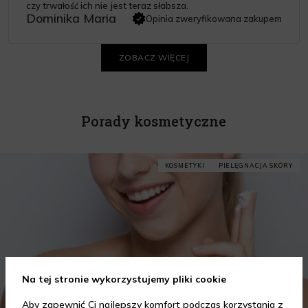
czy trwałość ich nie jest teraz słabsza.
Dominika Maria
Opinia zweryfikowana zakupem
ZOBACZ WIĘCEJ
Porady kosmetyczne
KOSMETYKI
PIELĘGNACJA SKÓRY
Na tej stronie wykorzystujemy pliki cookie
Aby zapewnić Ci najlepszy komfort podczas korzystania z