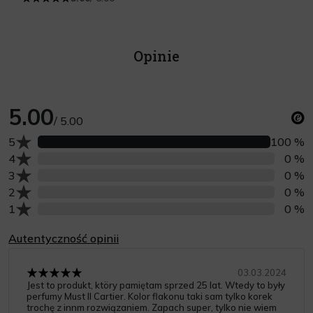
Opinie
5.00
/ 5.00
Liczba opinii z oceną
5
100 %
Liczba opinii z oceną
4
0 %
Liczba opinii z oceną
3
0 %
Liczba opinii z oceną
2
0 %
Liczba opinii z oceną
1
0 %
Autentyczność opinii
03.03.2024
Jest to produkt, ktöry pamiętam sprzed 25 lat. Wtedy to były
perfumy Must II Cartier. Kolor flakonu taki sam tylko korek
trochę z innm rozwiązaniem. Zapach super, tylko nie wiem