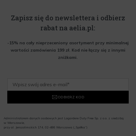
Zapisz się do newslettera i odbierz
rabat na aelia.pl:
-15% na cały nieprzeceniony asortyment przy minimalnej
wartości zamówienia 199 zł. Kod nie łączy się z innymi
zniżkami.
ODBIERZ KOD
Administratorem danych osobowych jest Lagardere Duty Free Sp. z o.o. z siedzibą
w Warszawie,
przy al. Jerozolimskich 174, 02-486 Warszawa („Spółka”)
Wyrażam zgodę na przesyłanie przez Administratora tj. Lagardere Duty Free Sp. z