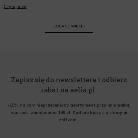
jej wygląd i kondycję. Warto znać składniki i właściwości kremów
Czytaj dalej
oraz wiedzieć, jak dopasować je do potrzeb własnej skóry.
Poniżej znajdziesz kilka porad, które pomogą ci wybrać idealny
krem do twarzy.
ZOBACZ WIĘCEJ
Zapisz się do newslettera i odbierz
rabat na aelia.pl:
-15% na cały nieprzeceniony asortyment przy minimalnej
wartości zamówienia 199 zł. Kod nie łączy się z innymi
zniżkami.