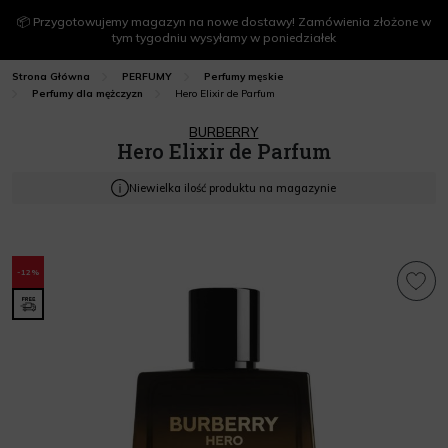
📦 Przygotowujemy magazyn na nowe dostawy! Zamówienia złożone w
tym tygodniu wysyłamy w poniedziałek
Strona Główna
PERFUMY
Perfumy męskie
Hero Elixir de Parfum
Perfumy dla mężczyzn
BURBERRY
Hero Elixir de Parfum
Niewielka ilość produktu na magazynie
-12%