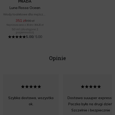
PRADA
Luna Rossa Ocean
Wody toaletowe dla mężczyzn
351 zł
390 zł
Najniższa cena z 30 dni: 304,20 zł
50 ml
(dostępne 2
pojemności)
5.00
/ 5.00
Opinie
Szybka dostawa, wszystko
Dostawa suuuper express!!!
ok.
Paczka była na drugi dzień.
Szczelnie i bezpiecznie