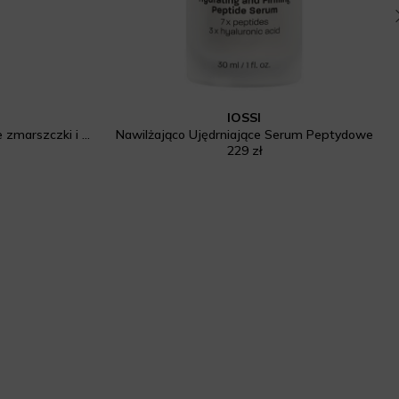
IOSSI
Serum na noc redukujące głębokie zmarszczki i przebarwienia
Nawilżająco Ujędrniające Serum Peptydowe
229 zł