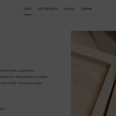
OPIS
SZCZEGÓŁY
SKŁAD
OPINIE
skutecznie poprawia
składnikom aktywnym produkt
marszczki i przywracając
nia*