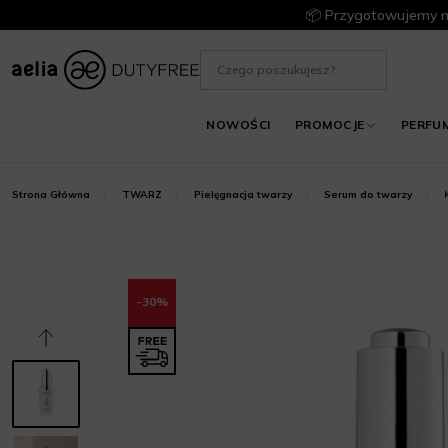
📦 Przygotowujemy m
NOWOŚCI
PROMOCJE
PERFU
Strona Główna
TWARZ
Pielęgnacja twarzy
Serum do twarzy
-30%