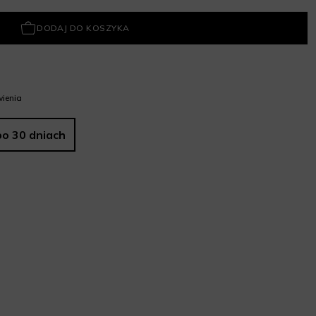
DODAJ DO KOSZYKA
ienia
po 30 dniach