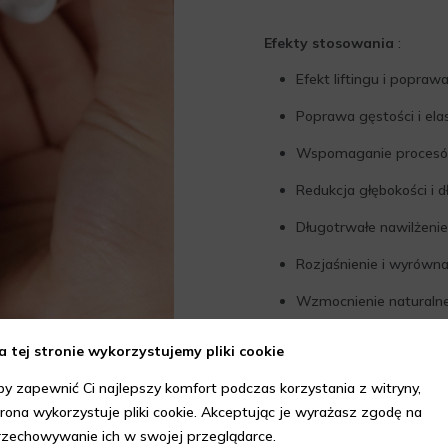
Efekty stosowania
:
Efekt liftingu i popraw
Poprawa gęstości i ela
Wspomaganie procesów
Redukcja głębokości i 
Długotrwałe nawilżenie
Rozjaśnienie i wyrówna
Wzmocnienie naturalnej
Jak stosować?
a tej stronie wykorzystujemy pliki cookie
Oczyść skórę i zastosuj
by zapewnić Ci najlepszy komfort podczas korzystania z witryny,
trona wykorzystuje pliki cookie. Akceptując je wyrażasz zgodę na
Opuszkami palców delik
oczu.
rzechowywanie ich w swojej przeglądarce.