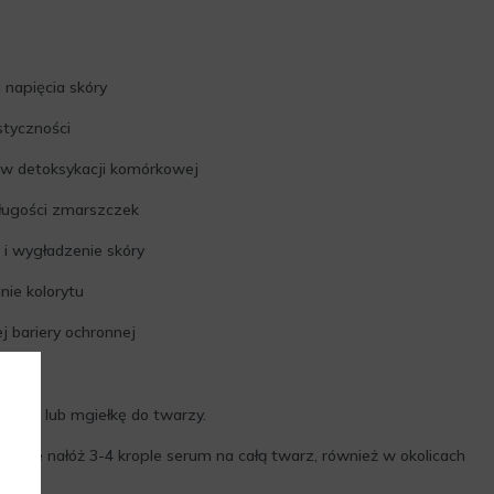
a napięcia skóry
styczności
 detoksykacji komórkowej
długości zmarszczek
 i wygładzenie skóry
nie kolorytu
 bariery ochronnej
 tonik lub mgiełkę do twarzy.
atnie nałóż 3-4 krople serum na całą twarz, również w okolicach