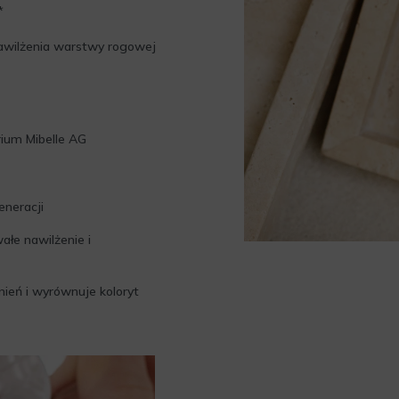
*
nawilżenia warstwy rogowej
rium Mibelle AG
eneracji
łe nawilżenie i
nień i wyrównuje koloryt