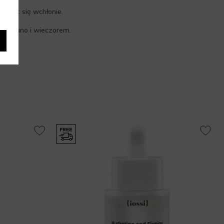
rodukt się wchłonie.
ie – rano i wieczorem.