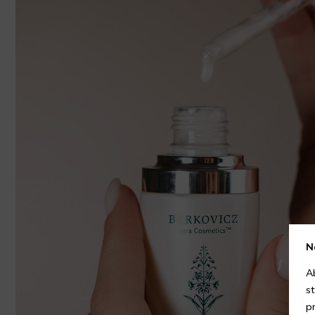
N
A
s
p