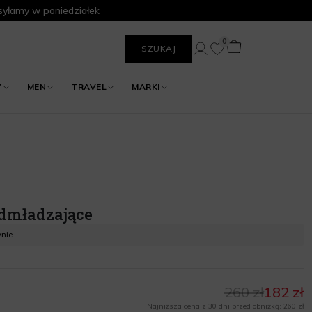
yłamy w poniedziałek
0
SZUKAJ
Y
MEN
TRAVEL
MARKI
dmładzające
ynie
260 zł
182 zł
Najniższa cena z 30 dni przed obniżką: 260 zł