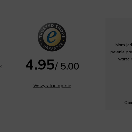
Mam jedn
pewnie pań
4.95
warto 
/ 5.00
Wszystkie opinie
Opin