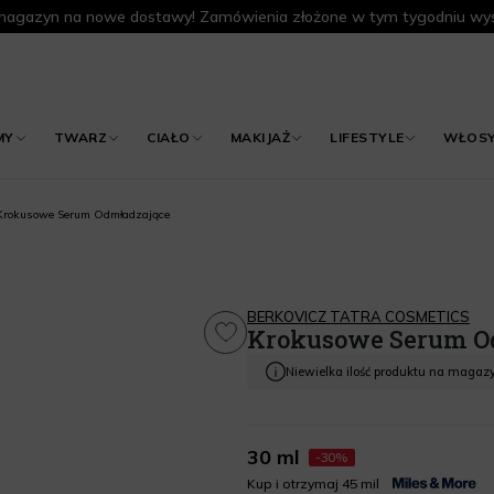
agazyn na nowe dostawy! Zamówienia złożone w tym tygodniu wys
MY
TWARZ
CIAŁO
MAKIJAŻ
LIFESTYLE
WŁOS
Krokusowe Serum Odmładzające
BERKOVICZ TATRA COSMETICS
Krokusowe Serum O
Niewielka ilość produktu na magaz
30 ml
-30%
Kup i otrzymaj 45 mil