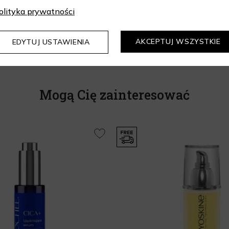
olityka prywatności
Odczekaj 5 minut, aż p
Stosuj dwa razy dzienn
AKCEPTUJ WSZYSTKIE
EDYTUJ USTAWIENIA
Mogą Cię zainteresować