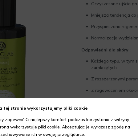
Oczyszczone ujścia gru
Mniejsza tendencja do 
Przyspieszona regenera
Normalizacja wydzielan
Odpowiedni dla skóry
:
Każdego typu, w tym sk
zamkniętych.
Z rozszerzonymi porami
Z rogowaceniem okoł
Z przebarwieniami poz
a tej stronie wykorzystujemy pliki cookie
Jak przeprowadzić kuracj
by zapewnić Ci najlepszy komfort podczas korzystania z witryny,
Płyn mikrozłuszczający 
trona wykorzystuje pliki cookie. Akceptując je wyrażasz zgodę na
codziennie.
rzechowywanie ich w swojej przeglądarce.