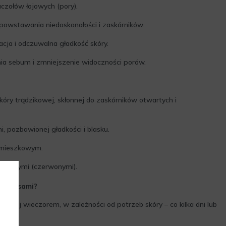
czołów łojowych (pory).
powstawania niedoskonałości i zaskórników.
cja i odczuwalna gładkość skóry.
ia sebum i zmniejszenie widoczności porów.
óry trądzikowej, skłonnej do zaskórników otwartych i
, pozbawionej gładkości i blasku.
omieszkowym.
apalnymi (czerwonymi).
ę kwasami?
stosuj wieczorem, w zależności od potrzeb skóry – co kilka dni lub