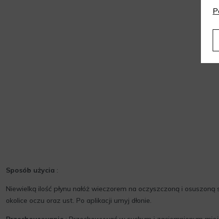
P
Sposób użycia
:
Niewielką ilość płynu nałóż wieczorem na oczyszczoną i osuszoną s
okolice oczu oraz ust. Po aplikacji umyj dłonie.
Przechowywanie
: Przechowywać w suchym i zaciemnionym miej