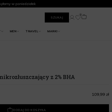
yłamy w poniedziałek
0
SZUKAJ
Y
MEN
TRAVEL
MARKI
mikrozłuszczający z 2% BHA
109,99 zł
DODAJ DO KOSZYKA