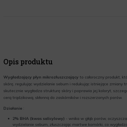
Opis produktu
Wygładzający płyn mikrozłuszczający
to całoroczny produkt, kt
skórę, regulując wydzielanie sebum i redukując istniejące zmiany 
skutecznie wygładza strukturę skóry i poprawia jej koloryt, szczeg
cerą trądzikową, skłonną do zaskórników i rozszerzonych porów.
Działanie
:
2% BHA (kwas salicylowy)
- wnika w głąb porów, oczyszczaj
wydzielanie sebum, złuszczając martwe komórki, co wygładza 