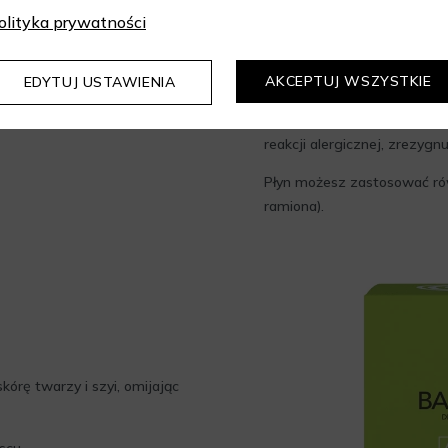
Podczas kuracji kwasam
olityka prywatności
słonecznego, dlatego 
lekką emulsję ochronną 
AKCEPTUJ WSZYSTKIE
EDYTUJ USTAWIENIA
Uwaga
: Przed zastosowani
odrobinę produktu na czystą
reakcji alergicznej, zrezygn
Płyn możesz zastosować równ
ramiona).
kórę twarzy i szyi, omijając
scu.