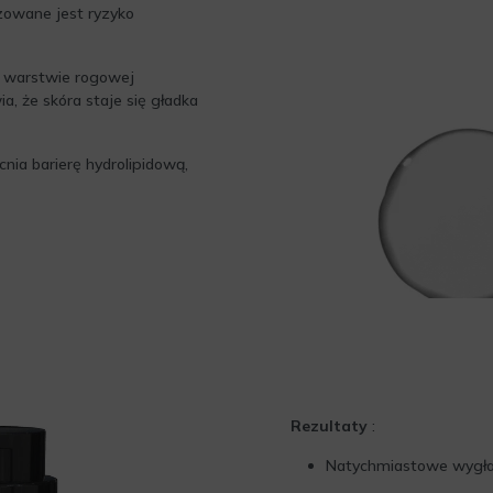
zowane jest ryzyko
w warstwie rogowej
a, że skóra staje się gładka
nia barierę hydrolipidową,
Rezultaty
:
Natychmiastowe wygład