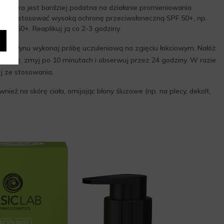
i skóra jest bardziej podatna na działanie promieniowania
należy stosować wysoką ochronę przeciwsłoneczną SPF 50+, np.
SPF 50+. Reaplikuj ją co 2-3 godziny.
em płynu wykonaj próbę uczuleniową na zgięciu łokciowym. Nałóż
 skórę, zmyj po 10 minutach i obserwuj przez 24 godziny. W razie
uj ze stosowania.
ież na skórę ciała, omijając błony śluzowe (np. na plecy, dekolt,