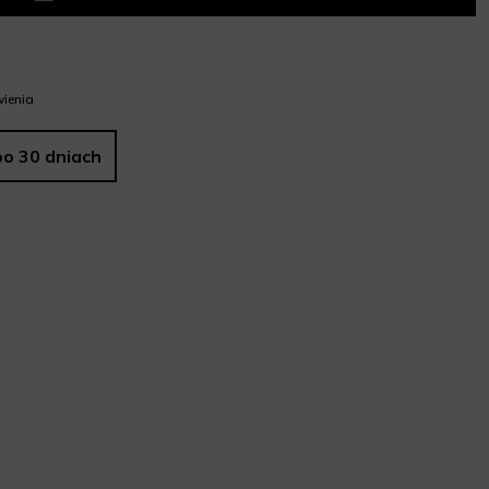
ienia
po 30 dniach