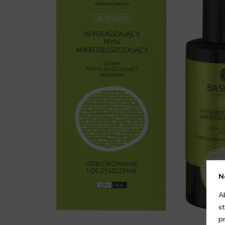
N
A
s
p