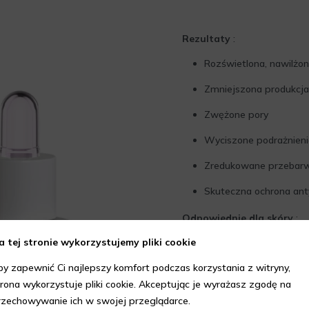
Rezultaty
:
Rozświetlona, nawilżon
Zmniejszona produkcj
Zwężone pory
Wyciszone podrażnienia
Zredukowane przebarwi
Skuteczna ochrona ant
Odpowiednie dla skóry
:
a tej stronie wykorzystujemy pliki cookie
Wrażliwej
by zapewnić Ci najlepszy komfort podczas korzystania z witryny,
Normalnej, mieszanej i 
trona wykorzystuje pliki cookie. Akceptując je wyrażasz zgodę na
Skłonnej do trądziku
rzechowywanie ich w swojej przeglądarce.