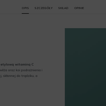
OPIS
SZCZEGÓŁY
SKŁAD
OPINIE
ą
etylową witaminą C
ilża oraz koi podrażnienia i
 skłonnej do trądziku, a