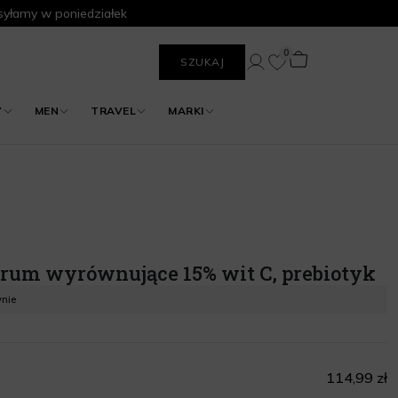
yłamy w poniedziałek
0
SZUKAJ
Y
MEN
TRAVEL
MARKI
rum wyrównujące 15% wit C, prebiotyk
ynie
114,99 zł