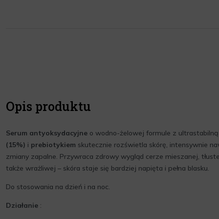
Opis produktu
Serum antyoksydacyjne
o wodno-żelowej formule z ultrastabiln
(15%)
i
prebiotykiem
skutecznie rozświetla skórę, intensywnie naw
zmiany zapalne. Przywraca zdrowy wygląd cerze mieszanej, tłustej,
także wrażliwej – skóra staje się bardziej napięta i pełna blasku.
Do stosowania na dzień i na noc.
Działanie
: