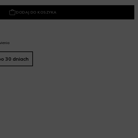
DODAJ DO KOSZYKA
ienia
po 30 dniach