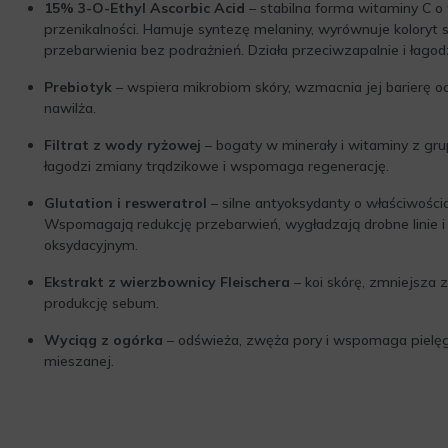
15% 3-O-Ethyl Ascorbic Acid
– stabilna forma witaminy C o 
przenikalności. Hamuje syntezę melaniny, wyrównuje koloryt sk
przebarwienia bez podrażnień. Działa przeciwzapalnie i łagod
Prebiotyk
– wspiera mikrobiom skóry, wzmacnia jej barierę o
nawilża.
Filtrat z wody ryżowej
– bogaty w minerały i witaminy z grup
łagodzi zmiany trądzikowe i wspomaga regenerację.
Glutation i resweratrol
– silne antyoksydanty o właściwościa
Wspomagają redukcję przebarwień, wygładzają drobne linie i
oksydacyjnym.
Ekstrakt z wierzbownicy Fleischera
– koi skórę, zmniejsza z
produkcję sebum.
Wyciąg z ogórka
– odświeża, zwęża pory i wspomaga pielęgn
mieszanej.