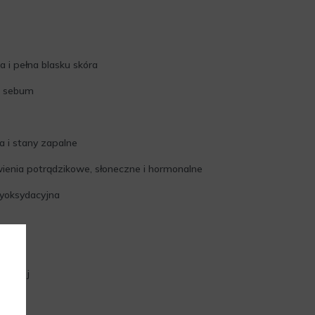
a i pełna blasku skóra
a sebum
 i stany zapalne
enia potrądzikowe, słoneczne i hormonalne
yoksydacyjna
tłustej