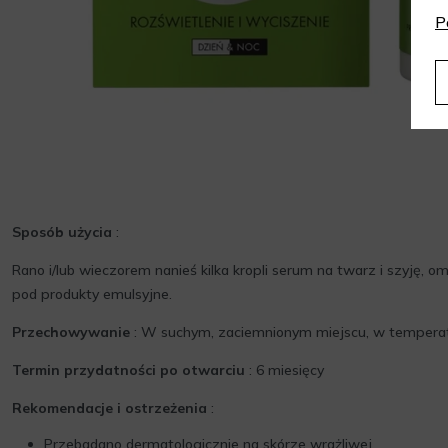
P
Sposób użycia
:
Rano i/lub wieczorem nanieś kilka kropli serum na twarz i szyję, om
pod produkty emulsyjne.
Przechowywanie
: W suchym, zaciemnionym miejscu, w temperat
Termin przydatności po otwarciu
: 6 miesięcy
Rekomendacje i ostrzeżenia
:
Przebadano dermatologicznie na skórze wrażliwej