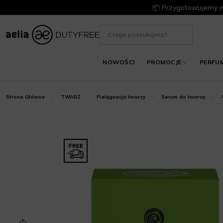
📦 Przygotowujemy m
NOWOŚCI
PROMOCJE
PERFU
Strona Główna
TWARZ
Pielęgnacja twarzy
Serum do twarzy