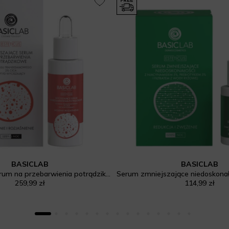
BASICLAB
BASICLAB
Wyciszające serum na przebarwienia potrądzikowe, 5% kwasu traneksamowego, 2% CICA, peptyd wyciszający, Ukojenie i Rozjaśnienie
259,99 zł
114,99 zł