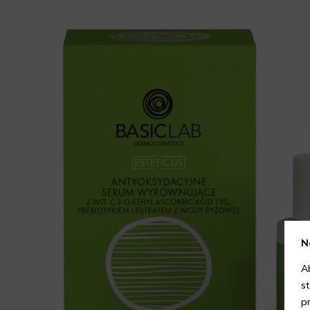
N
A
s
p