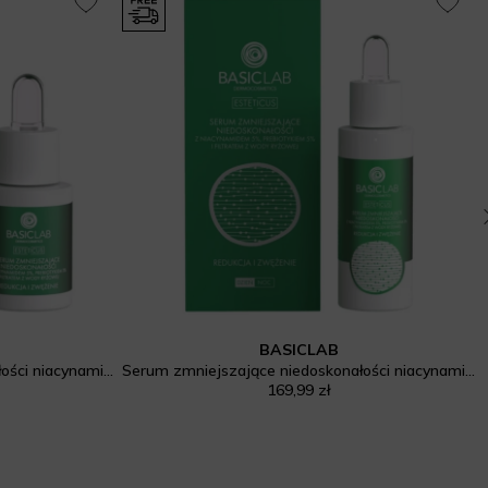
BASICLAB
Serum zmniejszające niedoskonałości niacynamid 5%, prebiotyk 5%
Serum zmniejszające niedoskonałości niacynamid 5%, prebiotyk 5%
169,99 zł