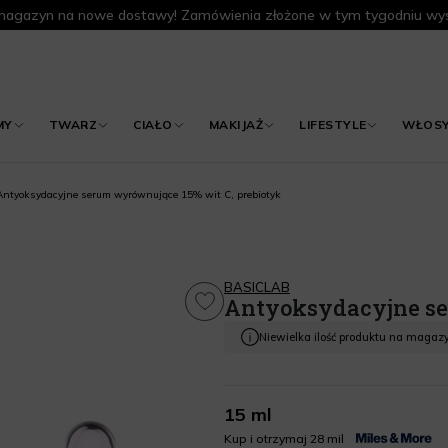
agazyn na nowe dostawy! Zamówienia złożone w tym tygodniu wys
MY
TWARZ
CIAŁO
MAKIJAŻ
LIFESTYLE
WŁOS
Antyoksydacyjne serum wyrównujące 15% wit C, prebiotyk
BASICLAB
Antyoksydacyjne se
Niewielka ilość produktu na magaz
15 ml
Kup i otrzymaj 28 mil