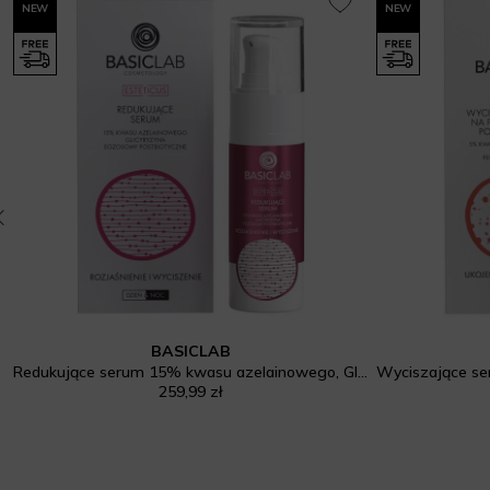
NEW
NEW
BASICLAB
ukcja i Wyrównanie
Redukujące serum 15% kwasu azelainowego, Glicyryzyna, Egzosomy postbiotyczne, Rozjaśnienie i Wyciszenie
259,99 zł