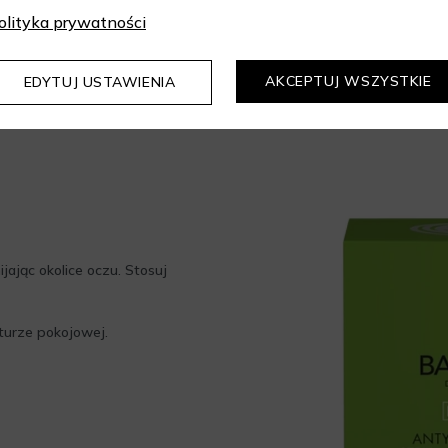
Potrzebującej wyrównan
olityka prywatności
AKCEPTUJ WSZYSTKIE
EDYTUJ USTAWIENIA
ijając okolice oczu. Stosuj
urze pokojowej.