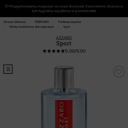
📦 Przygotowujemy magazyn na nowe dostawy! Zamówienia złożone w
tym tygodniu wysyłamy w poniedziałek
Strona Główna
PERFUMY
Perfumy męskie
Sport
Wody toaletowe dla mężczyzn
AZZARO
Sport
5.00
/
5.00