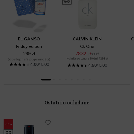
EL GANSO
CALVIN KLEIN
C
Friday Edition
Ck One
239 zł
78,32 zł
89 zł
(dostępne 2 pojemności)
Najniższa cena z 30 dni: 72,98 zł
4.00
/ 5.00
4.50
/ 5.00
Ostatnio oglądane
-10%