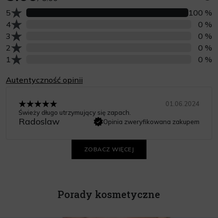
Liczba opinii z oceną
5
100 %
Liczba opinii z oceną
4
0 %
Liczba opinii z oceną
3
0 %
Liczba opinii z oceną
2
0 %
Liczba opinii z oceną
1
0 %
Autentyczność opinii
01.06.2024
Świeży długo utrzymujący się zapach.
Radoslaw
Opinia zweryfikowana zakupem
ZOBACZ WIĘCEJ
Porady kosmetyczne