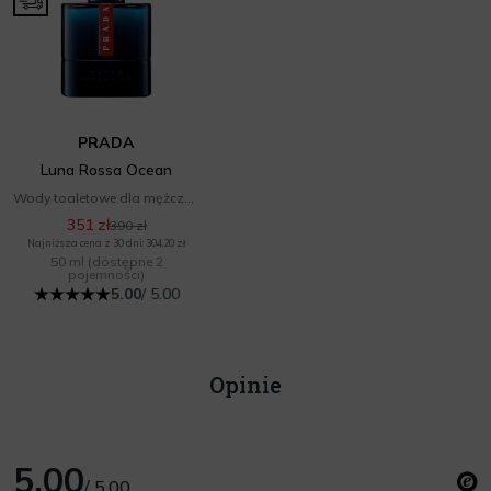
PRADA
Luna Rossa Ocean
Wody toaletowe dla mężczyzn
351 zł
390 zł
Najniższa cena z 30 dni: 304,20 zł
50 ml
(dostępne 2
pojemności)
5.00
/ 5.00
Opinie
5.00
/ 5.00