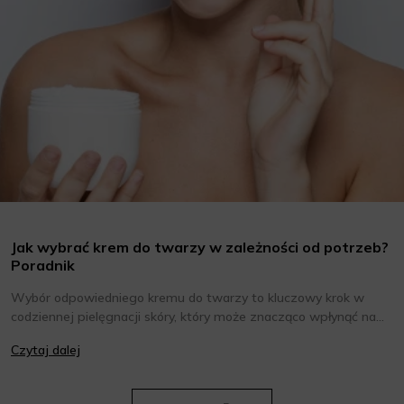
Jak wybrać krem do twarzy w zależności od potrzeb?
Poradnik
Wybór odpowiedniego kremu do twarzy to kluczowy krok w
codziennej pielęgnacji skóry, który może znacząco wpłynąć na
jej wygląd i kondycję. Warto znać składniki i właściwości kremów
Czytaj dalej
oraz wiedzieć, jak dopasować je do potrzeb własnej skóry.
Poniżej znajdziesz kilka porad, które pomogą ci wybrać idealny
krem do twarzy.