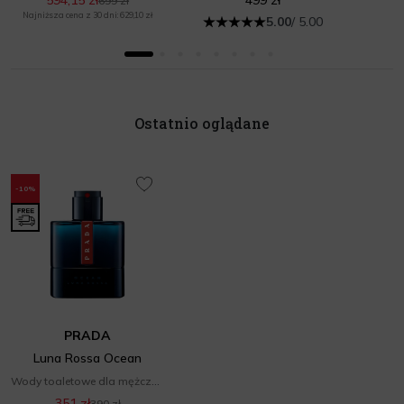
699 zł
Najniższa cena z 30 dni: 629,10 zł
5.00
/ 5.00
Ostatnio oglądane
-10%
PRADA
Luna Rossa Ocean
Wody toaletowe dla mężczyzn
351 zł
390 zł