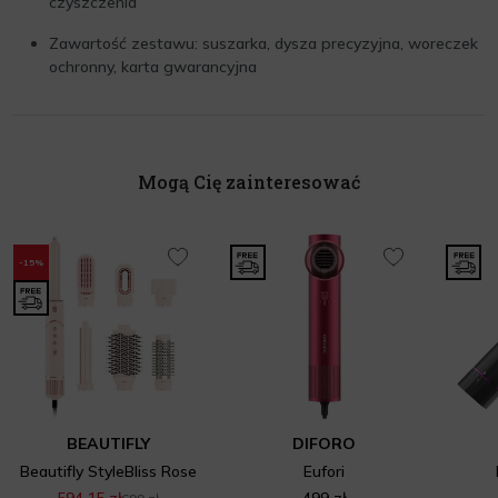
czyszczenia
Zawartość zestawu: suszarka, dysza precyzyjna, woreczek
ochronny, karta gwarancyjna
Mogą Cię zainteresować
-15%
BEAUTIFLY
DIFORO
Beautifly StyleBliss Rose
Eufori
594,15 zł
499 zł