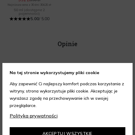
Najniższa cena z 30 dni: 304,20 zł
50 ml
(dostępne 2
pojemności)
5.00
/ 5.00
Opinie
Na tej stronie wykorzystujemy pliki cookie
Aby zapewnić Ci najlepszy komfort podczas korzystania z
Szybkość dostawy
Możliwosc wyboru
witryny, strona wykorzystuje pliki cookie. Akceptując je
asortymentu i cena
wyrażasz zgodę na przechowywanie ich w swojej
przeglądarce.
Polityka prywatności
AKCEPTUJ WSZYSTKIE