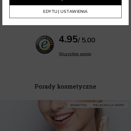
EDYTUJ USTAWIENIA
Opinia z dnia 09.08.2026 r.
Opinia z dnia 09.08.2026 r.
4.95
/ 5.00
Wszystkie opinie
Porady kosmetyczne
KOSMETYKI
PIELĘGNACJA SKÓRY