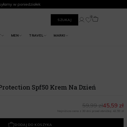
yłamy w poniedziałek
0
SZUKAJ
Y
MEN
TRAVEL
MARKI
 Protection Spf50 Krem Na Dzień
59,99 zł
45,59 zł
Najniższa cena z 30 dni przed obniżką: 42,59 zł
DODAJ DO KOSZYKA