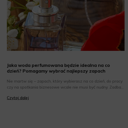
Jaka woda perfumowana będzie idealna na co
dzień? Pomagamy wybrać najlepszy zapach
Nie martw się – zapach, który wybierasz na co dzień, do pracy
czy na spotkania biznesowe wcale nie musi być nudny. Zadbaj
jedynie o to, by był subtelny i nieco bardziej stonowany niż
Czytaj dalej
kompozycja, której używasz na wieczór w gronie znajomych.
Chcesz poznać wody perfumowane o eleganckim, ale jednak
intrygującym zapachu? Oto one!