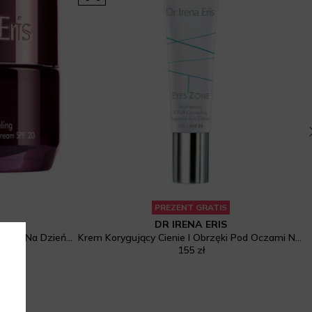
PREZENT GRATIS
DR IRENA ERIS
Y-Lifting Modelująco-Liftingujący Krem Na Dzień SPF 20
Krem Korygujący Cienie I Obrzęki Pod Oczami Na Dzień SPF 20
155 zł