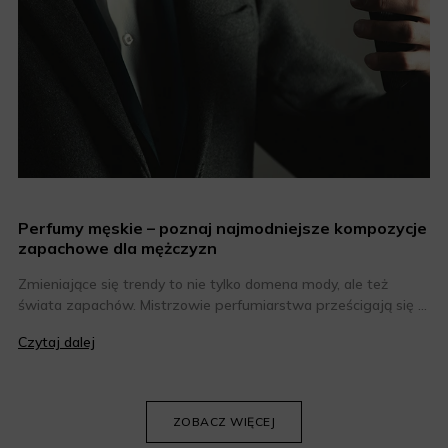
Perfumy męskie – poznaj najmodniejsze kompozycje
zapachowe dla mężczyzn
Zmieniające się trendy to nie tylko domena mody, ale też
świata zapachów. Mistrzowie perfumiarstwa prześcigają się w
tworzeniu coraz bardziej niesztampowych i odkrywczych
Czytaj dalej
kompozycji, dlatego co roku można liczyć na kilka
zapachowych perełek. Jakie perfumy męskie są obecnie na
topie? Oto nasze zestawienie najmodniejszych zapachów dla
panów.
ZOBACZ WIĘCEJ