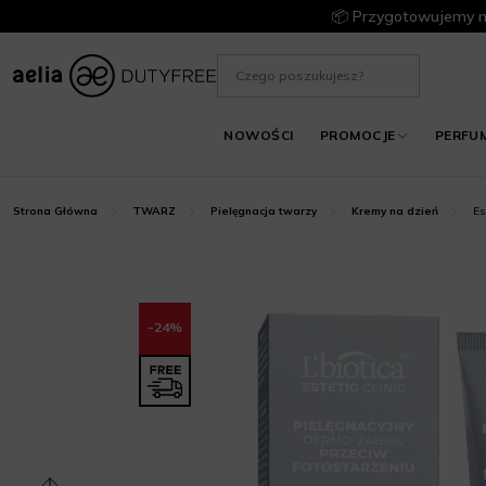
📦 Przygotowujemy m
NOWOŚCI
PROMOCJE
PERFU
Es
Strona Główna
TWARZ
Pielęgnacja twarzy
Kremy na dzień
-24%