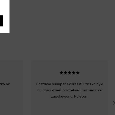
ko ok.
Dostawa suuuper express!!! Paczka była
na drugi dzień. Szczelnie i bezpiecznie
zapakowana. Polecam