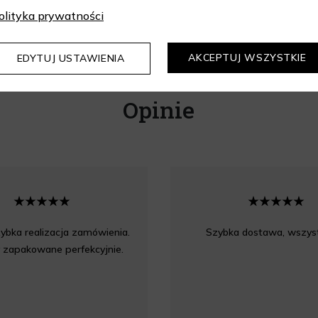
olityka prywatności
AKCEPTUJ WSZYSTKIE
EDYTUJ USTAWIENIA
Opinie
ybka realizacja zamówienia.
Szybka dostawa, wszyst
 zapakowane perfekcyjnie.