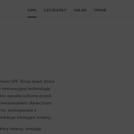
OPIS
SZCZEGÓŁY
SKŁAD
OPINIE
iltrem SPF 50 na dzień, która
je innowacyjną technologię
rdzo wysoką ochronę przed
omieniowaniem słonecznym
emu, wzbogacona o
redukuje istniejące zmiany.
kórę twarzy, omijając