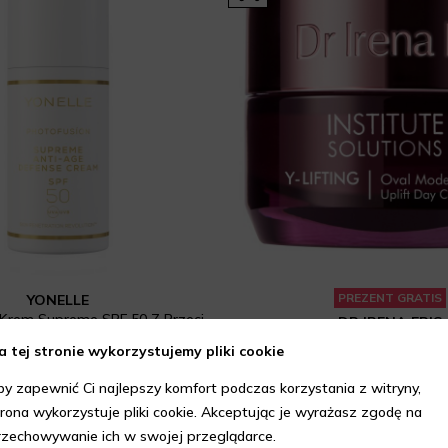
PREZENT GRATIS
YONELLE
PHOTOFUSION Krem Supreme SPF 50 Z Przeciwzmarszczkową Tarczą Ochronną 30 ml
DR IRENA ERIS
183,92 zł
209 zł
a tej stronie wykorzystujemy pliki cookie
niższa cena z 30 dni: 156,75 zł
309 zł
by zapewnić Ci najlepszy komfort podczas korzystania z witryny,
trona wykorzystuje pliki cookie. Akceptując je wyrażasz zgodę na
rzechowywanie ich w swojej przeglądarce.