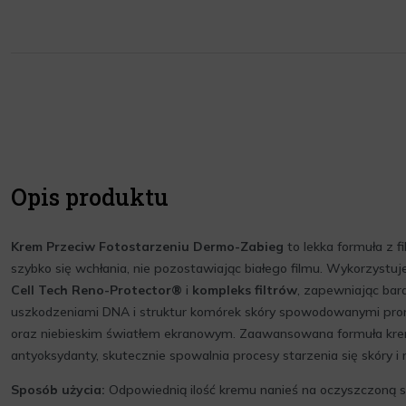
Opis produktu
Krem Przeciw Fotostarzeniu Dermo-Zabieg
to lekka formuła z f
szybko się wchłania, nie pozostawiając białego filmu. Wykorzystu
Cell Tech Reno-Protector®
i
kompleks filtrów
, zapewniając ba
uszkodzeniami DNA i struktur komórek skóry spowodowanymi pr
oraz niebieskim światłem ekranowym. Zaawansowana formuła kr
antyoksydanty, skutecznie spowalnia procesy starzenia się skóry i 
Sposób użycia:
Odpowiednią ilość kremu nanieś na oczyszczoną s