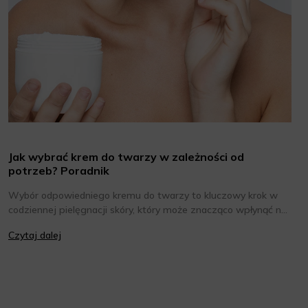
Jak wybrać krem do twarzy w zależności od
potrzeb? Poradnik
Wybór odpowiedniego kremu do twarzy to kluczowy krok w
codziennej pielęgnacji skóry, który może znacząco wpłynąć na
jej wygląd i kondycję. Warto znać składniki i właściwości
Czytaj dalej
kremów oraz wiedzieć, jak dopasować je do potrzeb własnej
skóry. Poniżej znajdziesz kilka porad, które pomogą ci wybrać
idealny krem do twarzy.