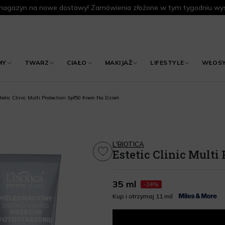
agazyn na nowe dostawy! Zamówienia złożone w tym tygodniu wys
MY
TWARZ
CIAŁO
MAKIJAŻ
LIFESTYLE
WŁOS
tetic Clinic Multi Protection Spf50 Krem Na Dzień
L'BIOTICA
Estetic Clinic Multi
35 ml
-24%
Kup i otrzymaj 11 mil