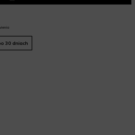
ienia
po 30 dniach