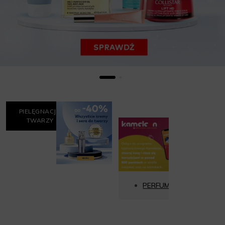
PIELĘGNACJA
TWARZY
PERFUMY