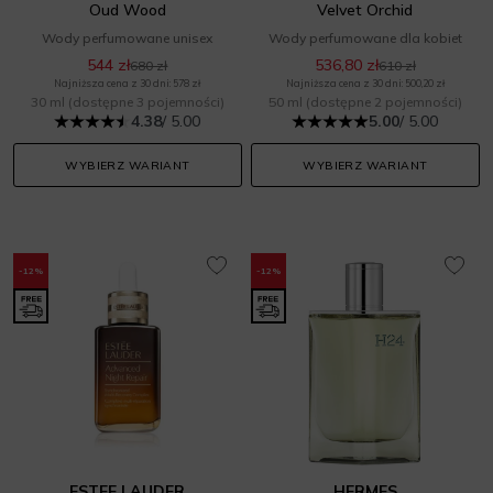
Oud Wood
Velvet Orchid
Wody perfumowane unisex
Wody perfumowane dla kobiet
544 zł
536,80 zł
680 zł
610 zł
Najniższa cena z 30 dni: 578 zł
Najniższa cena z 30 dni: 500,20 zł
30 ml
(dostępne 3 pojemności)
50 ml
(dostępne 2 pojemności)
4.38
/ 5.00
5.00
/ 5.00
WYBIERZ WARIANT
WYBIERZ WARIANT
-12%
-12%
ESTEE LAUDER
HERMES