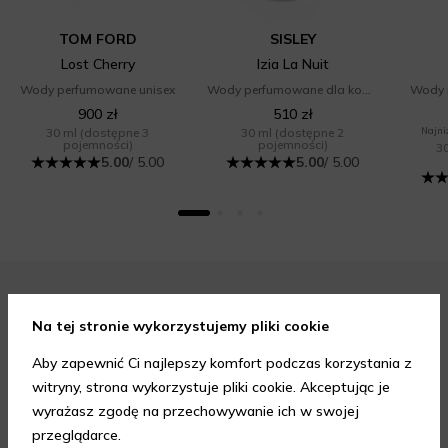
TOM FORD
SISLEY
Lost Cherry
Izia La Nuit
Wody perfumowane unisex
Wody perfumowane dla kobiet
Wody 
900 zł
510 zł
30 ml
(dostępne 3
30 ml
(dostępne 2
Najniż
pojemności)
pojemności)
3
5.00
/ 5.00
5.00
/ 5.00
Zapisz się do newslettera i odbierz rabat
Na tej stronie wykorzystujemy pliki cookie
na aelia.pl:
Aby zapewnić Ci najlepszy komfort podczas korzystania z
witryny, strona wykorzystuje pliki cookie. Akceptując je
wyrażasz zgodę na przechowywanie ich w swojej
-15% na cały nieprzeceniony asortyment przy minimalnej
przeglądarce.