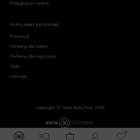
Pielęgnacja twarzy
POPULARNE KATEGORIE
Promocje
Perfumy dla kobiet
Perfumy dla mężczyzn
Ciało
Lifestyle
Copyright Ⓒ Aelia Duty Free 2026
0
modules.Navbar.menuLabels.logo
modules.Navbar.menuLabels.menuWithSearch
Koszyk
Konto
Ulubione