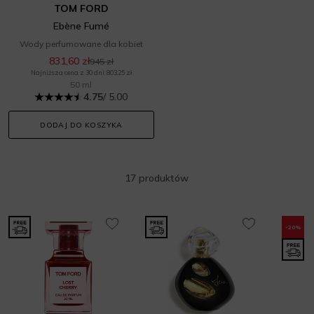
TOM FORD
Ebène Fumé
Wody perfumowane dla kobiet
831,60 zł
945 zł
Najniższa cena z 30 dni: 803,25 zł
50 ml
4.75
/ 5.00
DODAJ DO KOSZYKA
17 produktów
-20%