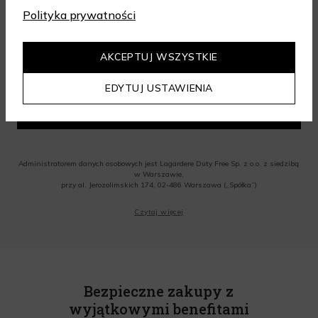
wartości zamówienia 199 zł. Kod nie łączy się z innymi
Polityka prywatności
zniżkami.
AKCEPTUJ WSZYSTKIE
EDYTUJ USTAWIENIA
ODBIERZ KOD
Administratorem danych osobowych jest Lagardere Duty Free Sp. z o.o. z siedzibą
w Warszawie,
przy al. Jerozolimskich 174, 02-486 Warszawa („Spółka”)
Wyrażam zgodę na przesyłanie przez Administratora tj. Lagardere Duty Free Sp. z
Czytaj więcej
o.o. informacji handlowych, w tym newslettera, informacji o promocjach i
nowościach na podany przeze mnie adres poczty elektronicznej, zgodnie z ustawą
o świadczeniu usług drogą elektroniczną z dnia 18 lipca 2002 r. (tekst jedn.: Dz.
U. z 2020 r., poz. 344) Wszelkie informacje handlowe są całkowicie bezpłatne.
Powyższa zgoda jest dobrowolna i może zostać wycofana w dowolnym momencie.
Rabat nie łączy się z innymi promocjami. W celu skorzystania z rabatu, należy
wprowadzić kod podczas procesu składania zamówienia.
Bezpieczne zakupy z
wyjątkowymi benefitami