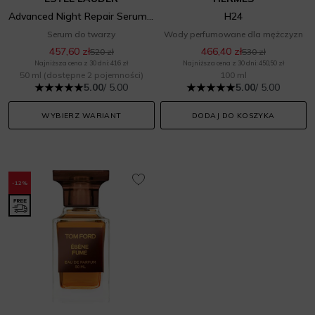
Advanced Night Repair Serum Synchronized Multi-Recovery Complex
H24
Serum do twarzy
Wody perfumowane dla mężczyzn
457,60 zł
466,40 zł
520 zł
530 zł
Najniższa cena z 30 dni: 416 zł
Najniższa cena z 30 dni: 450,50 zł
50 ml
(dostępne 2 pojemności)
100 ml
5.00
/ 5.00
5.00
/ 5.00
WYBIERZ WARIANT
DODAJ DO KOSZYKA
-12%