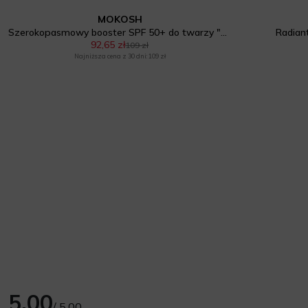
MOKOSH
Szerokopasmowy booster SPF 50+ do twarzy "Aloes"
Radian
92,65 zł
109 zł
Najniższa cena z 30 dni: 109 zł
5.00
/ 5.00