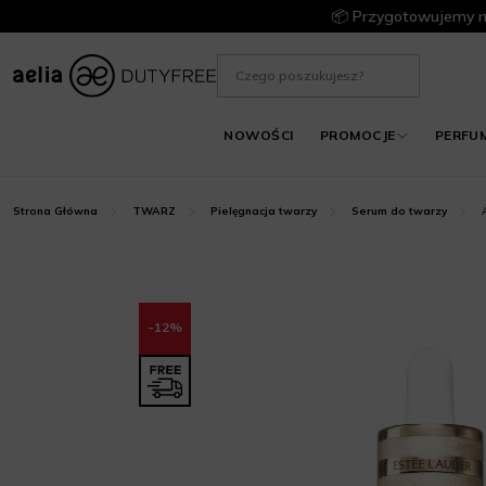
📦 Przygotowujemy m
NOWOŚCI
PROMOCJE
PERFU
Strona Główna
TWARZ
Pielęgnacja twarzy
Serum do twarzy
-12%