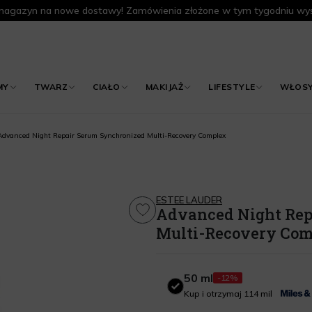
agazyn na nowe dostawy! Zamówienia złożone w tym tygodniu wys
MY
TWARZ
CIAŁO
MAKIJAŻ
LIFESTYLE
WŁOS
Advanced Night Repair Serum Synchronized Multi-Recovery Complex
ESTEE LAUDER
Advanced Night Rep
Multi-Recovery Co
50 ml
-12%
50 ml
Kup i otrzymaj 114 mil