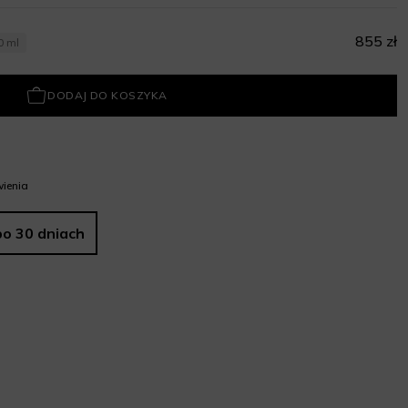
855 zł
0 ml
DODAJ DO KOSZYKA
ienia
po 30 dniach