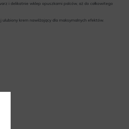
twarz i delikatnie wklep opuszkami palców, aż do całkowitego
j ulubiony krem nawilżający dla maksymalnych efektów.