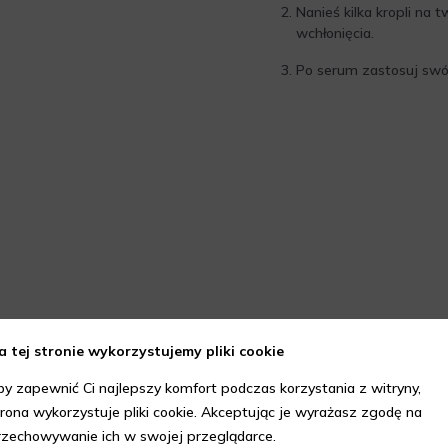
Nanieś kilka kropli na 
wchłonięcia.
Po serum zastosuj swó
a tej stronie wykorzystujemy pliki cookie
by zapewnić Ci najlepszy komfort podczas korzystania z witryny,
trona wykorzystuje pliki cookie. Akceptując je wyrażasz zgodę na
rzechowywanie ich w swojej przeglądarce.