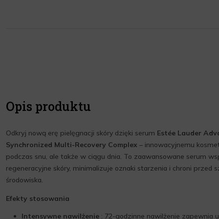
Opis produktu
Odkryj nową erę pielęgnacji skóry dzięki serum
Estée Lauder Adv
Synchronized Multi-Recovery Complex
– innowacyjnemu kosmetyk
podczas snu, ale także w ciągu dnia. To zaawansowane serum wsp
regeneracyjne skóry, minimalizuje oznaki starzenia i chroni prze
środowiska.
Efekty stosowania
Intensywne nawilżenie
: 72-godzinne nawilżenie zapewnia u