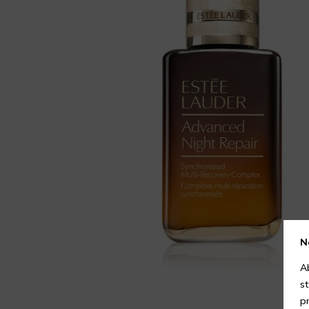
N
A
s
p