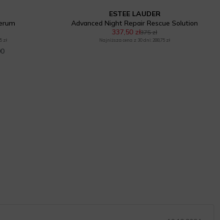
ESTEE LAUDER
Serum
Advanced Night Repair Rescue Solution
337,50 zł
375 zł
5 zł
Najniższa cena z 30 dni: 288,75 zł
00