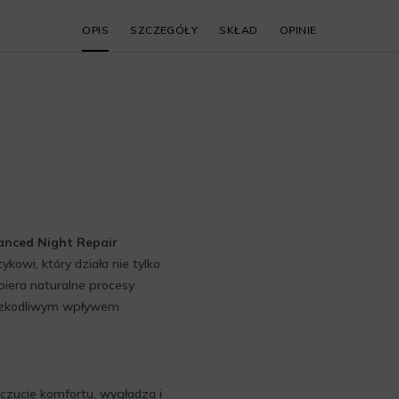
OPIS
SZCZEGÓŁY
SKŁAD
OPINIE
anced Night Repair
owi, który działa nie tylko
iera naturalne procesy
d szkodliwym wpływem
czucie komfortu, wygładza i