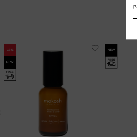
P
-15%
NEW
NEW