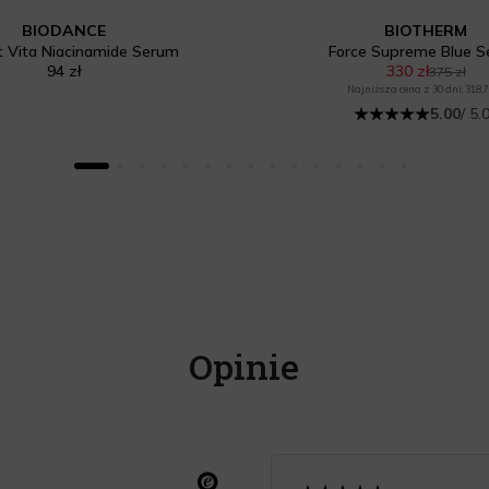
BIODANCE
BIOTHERM
t Vita Niacinamide Serum
Force Supreme Blue 
94 zł
330 zł
375 zł
Najniższa cena z 30 dni: 318,7
5.00
/ 5.
Opinie