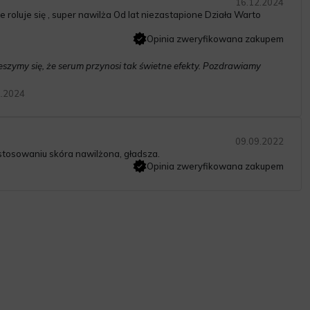
16.12.2024
 roluje się , super nawilża Od lat niezastapione Działa Warto
Opinia zweryfikowana zakupem
ieszymy się, że serum przynosi tak świetne efekty. Pozdrawiamy
2.2024
09.09.2022
stosowaniu skóra nawilżona, gładsza.
Opinia zweryfikowana zakupem