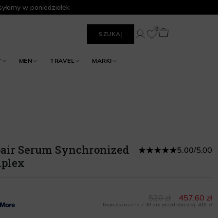
yłamy w poniedziałek
0
SZUKAJ
Y
MEN
TRAVEL
MARKI
air Serum Synchronized
5.00
/
5.00
mplex
520 zł
457,60 zł
Najniższa cena z 30 dni przed obniżką: 416 zł