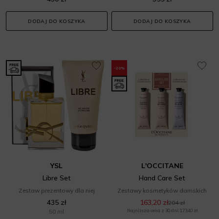
DODAJ DO KOSZYKA
DODAJ DO KOSZYKA
-20%
YSL
L'OCCITANE
Libre Set
Hand Care Set
Zestaw prezentowy dla niej
Zestawy kosmetyków damskich
435 zł
163,20 zł
204 zł
50 ml
Najniższa cena z 30 dni: 173,40 zł