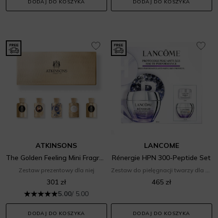
DODAJ DO KOSZYKA
DODAJ DO KOSZYKA
ATKINSONS
LANCOME
The Golden Feeling Mini Fragrance Set
Rénergie HPN 300-Peptide Set
Zestaw prezentowy dla niej
Zestaw do pielęgnacji twarzy dla niej
301 zł
465 zł
5.00
/ 5.00
DODAJ DO KOSZYKA
DODAJ DO KOSZYKA