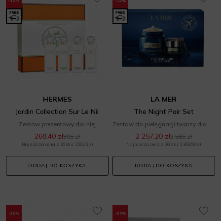
-12%
-12%
HERMES
LA MER
Jardin Collection Sur Le Nil
The Night Pair Set
Zestaw prezentowy dla niej
Zestaw do pielęgnacji twarzy dla niej
268,40 zł
2 257,20 zł
305 zł
2 565 zł
Najniższa cena z 30 dni: 259,25 zł
Najniższa cena z 30 dni: 2 308,50 zł
DODAJ DO KOSZYKA
DODAJ DO KOSZYKA
-20%
-30%