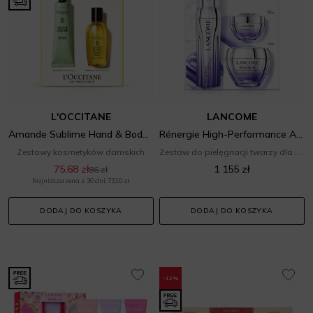
L'OCCITANE
LANCOME
Amande Sublime Hand & Body Duo Set
Rénergie High-Performance Anti-Aging Skincare Program
Zestawy kosmetyków damskich
Zestaw do pielęgnacji twarzy dla niej
75,68 zł
1 155 zł
86 zł
Najniższa cena z 30 dni: 73,10 zł
DODAJ DO KOSZYKA
DODAJ DO KOSZYKA
-12%