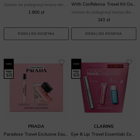
With Confidence Travel Kit Doré
Zestaw do pielęgnacji twarzy dla niej
1 800 zł
Zestaw do pielęgnacji twarzy dla niej
143 zł
DODAJ DO KOSZYKA
DODAJ DO KOSZYKA
NEW
NEW
PRADA
CLARINS
Paradoxe Travel Exclusive Eau de Parfum Rechargeable Set
Eye & Lip Travel Essentials Express Touch-Up Kit