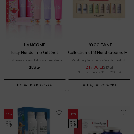
LANCOME
L'OCCITANE
Juicy Hands Trio Gift Set
Collection of 8 Hand Creams Hand Care Set
Zestawy kosmetyków damskich
Zestawy kosmetyków damskich
158 zł
217,36 zł
247 zł
Najniższa cena z 30 dni: 209,95 zł
DODAJ DO KOSZYKA
DODAJ DO KOSZYKA
-20%
-12%