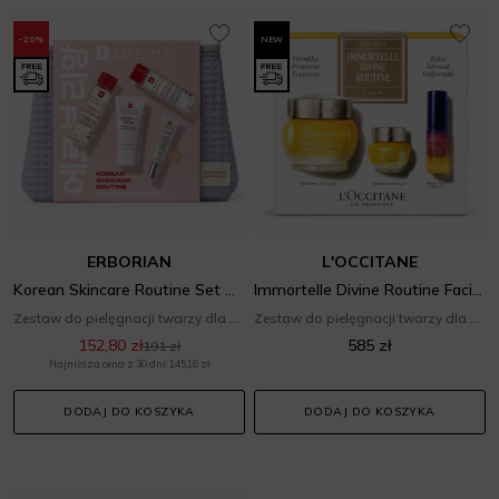
-20%
NEW
ERBORIAN
L'OCCITANE
Korean Skincare Routine Set Clair
Immortelle Divine Routine Facial Care Set
Zestaw do pielęgnacji twarzy dla niej
Zestaw do pielęgnacji twarzy dla niej
152,80 zł
585 zł
191 zł
Najniższa cena z 30 dni: 145,16 zł
DODAJ DO KOSZYKA
DODAJ DO KOSZYKA