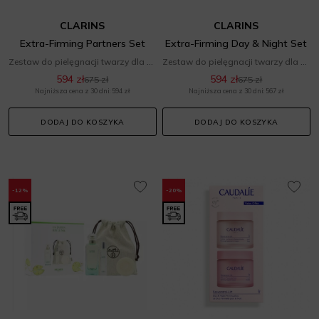
CLARINS
CLARINS
Extra-Firming Partners Set
Extra-Firming Day & Night Set
Zestaw do pielęgnacji twarzy dla niej
Zestaw do pielęgnacji twarzy dla niej
594 zł
594 zł
675 zł
675 zł
Najniższa cena z 30 dni: 594 zł
Najniższa cena z 30 dni: 567 zł
DODAJ DO KOSZYKA
DODAJ DO KOSZYKA
-12%
-20%