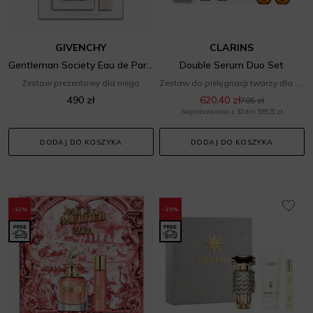
GIVENCHY
CLARINS
Gentleman Society Eau de Parfum Set
Double Serum Duo Set
Zestaw prezentowy dla niego
Zestaw do pielęgnacji twarzy dla niej
490 zł
620,40 zł
705 zł
Najniższa cena z 30 dni: 599,25 zł
DODAJ DO KOSZYKA
DODAJ DO KOSZYKA
-12%
-20%