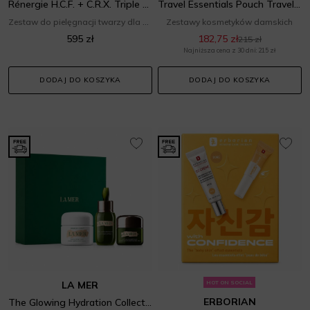
Rénergie H.C.F. + C.R.X. Triple Serum Routine Set
Travel Essentials Pouch Travel Exclusive Set
Zestaw do pielęgnacji twarzy dla niej
Zestawy kosmetyków damskich
595 zł
182,75 zł
215 zł
Najniższa cena z 30 dni: 215 zł
DODAJ DO KOSZYKA
DODAJ DO KOSZYKA
LA MER
HOT ON SOCIAL
ERBORIAN
The Glowing Hydration Collection Set