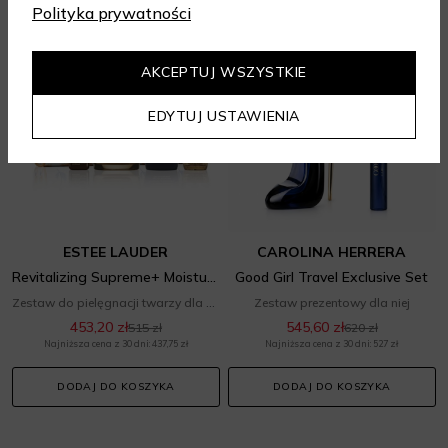
Polityka prywatności
-12%
-12%
AKCEPTUJ WSZYSTKIE
EDYTUJ USTAWIENIA
ESTEE LAUDER
CAROLINA HERRERA
Revitalizing Supreme+ Moisture Value Set
Good Girl Travel Exclusive Set
Zestaw do pielęgnacji twarzy dla niej
Zestaw prezentowy dla niej
453,20 zł
545,60 zł
515 zł
620 zł
Najniższa cena z 30 dni: 437,75 zł
Najniższa cena z 30 dni: 527 zł
DODAJ DO KOSZYKA
DODAJ DO KOSZYKA