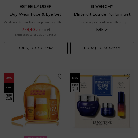
ESTEE LAUDER
GIVENCHY
Day Wear Face & Eye Set
L'Interdit Eau de Parfum Set
Zestaw do pielęgnacji twarzy dla niej
Zestaw prezentowy dla niej
278,40 zł
585 zł
348 zł
Najniższa cena z 30 dni: 348 zł
DODAJ DO KOSZYKA
DODAJ DO KOSZYKA
-20%
NEW
NEW
HOT ON SOCIAL