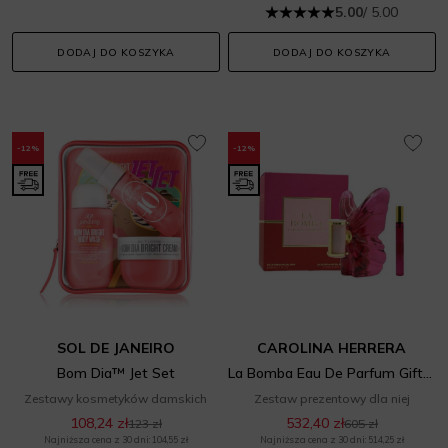
5.00
/ 5.00
DODAJ DO KOSZYKA
DODAJ DO KOSZYKA
-12%
-12%
SOL DE JANEIRO
CAROLINA HERRERA
Bom Dia™ Jet Set
La Bomba Eau De Parfum Gift Set
Zestawy kosmetyków damskich
Zestaw prezentowy dla niej
108,24 zł
532,40 zł
123 zł
605 zł
Najniższa cena z 30 dni: 104,55 zł
Najniższa cena z 30 dni: 514,25 zł