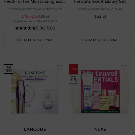
Head-To-Toe Moisturizing Essentials Set
Portraits Scent Library Set
Zestawy kosmetyków damskich
Zestaw prezentowy dla niej
148,72 zł
163 zł
169 zł
Najniższa cena z 30 dni: 135,20 zł
5.00
/ 5.00
DODAJ DO KOSZYKA
DODAJ DO KOSZYKA
-15%
LANCOME
NUXE