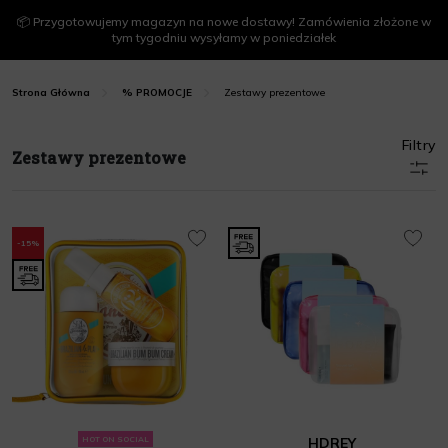
📦 Przygotowujemy magazyn na nowe dostawy! Zamówienia złożone w
tym tygodniu wysyłamy w poniedziałek
Zestawy prezentowe
Strona Główna
% PROMOCJE
Filtry
Zestawy prezentowe
-15%
HOT ON SOCIAL
HDREY