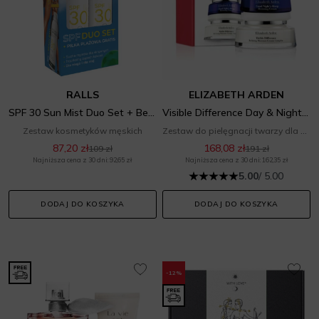
RALLS
ELIZABETH ARDEN
SPF 30 Sun Mist Duo Set + Beach Ball
Visible Difference Day & Night Duo Set
Zestaw kosmetyków męskich
Zestaw do pielęgnacji twarzy dla niej
87,20 zł
168,08 zł
109 zł
191 zł
Najniższa cena z 30 dni: 92,65 zł
Najniższa cena z 30 dni: 162,35 zł
5.00
/ 5.00
DODAJ DO KOSZYKA
DODAJ DO KOSZYKA
-12%