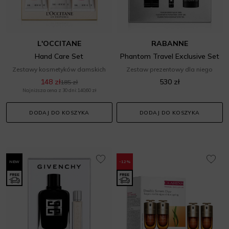
L'OCCITANE
RABANNE
Hand Care Set
Phantom Travel Exclusive Set
Zestawy kosmetyków damskich
Zestaw prezentowy dla niego
148 zł
530 zł
185 zł
Najniższa cena z 30 dni: 140,60 zł
DODAJ DO KOSZYKA
DODAJ DO KOSZYKA
NEW
-12%