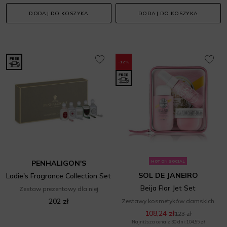
DODAJ DO KOSZYKA
DODAJ DO KOSZYKA
-12%
PENHALIGON'S
HOT ON SOCIAL
SOL DE JANEIRO
Ladie's Fragrance Collection Set
Beija Flor Jet Set
Zestaw prezentowy dla niej
202 zł
Zestawy kosmetyków damskich
108,24 zł
123 zł
Najniższa cena z 30 dni: 104,55 zł