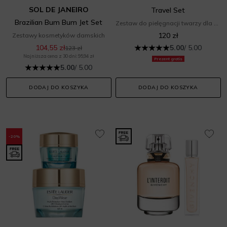
SOL DE JANEIRO
Travel Set
Brazilian Bum Bum Jet Set
Zestaw do pielęgnacji twarzy dla niej
120 zł
Zestawy kosmetyków damskich
104,55 zł
5.00
/ 5.00
123 zł
Najniższa cena z 30 dni: 95,94 zł
Prezent gratis
5.00
/ 5.00
DODAJ DO KOSZYKA
DODAJ DO KOSZYKA
-20%