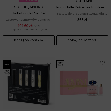
L'OCCITANE
SOL DE JANEIRO
Immortelle Précieuse Routine Facial Care Set
Hydrating Jet Set '62
Zestaw do pielęgnacji twarzy dla niej
368 zł
Zestawy kosmetyków damskich
101,60 zł
127 zł
Najniższa cena z 30 dni: 107,95 zł
DODAJ DO KOSZYKA
DODAJ DO KOSZYKA
NEW