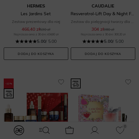
HERMES
CAUDALIE
Les Jardins Set
Resveratrol-Lift Day & Night Friming Duo Set
Zestaw prezentowy dla niej
Zestaw do pielęgnacji twarzy dla niej
466,40 zł
304 zł
530 zł
380 zł
Najniższa cena z 30 dni: 434,60 zł
Najniższa cena z 30 dni: 300,20 zł
5.00
/ 5.00
5.00
/ 5.00
DODAJ DO KOSZYKA
DODAJ DO KOSZYKA
-12%
0
modules.Navbar.menuLabels.logo
modules.Navbar.menuLabels.menuWithSearch
Koszyk
Konto
Ulubione