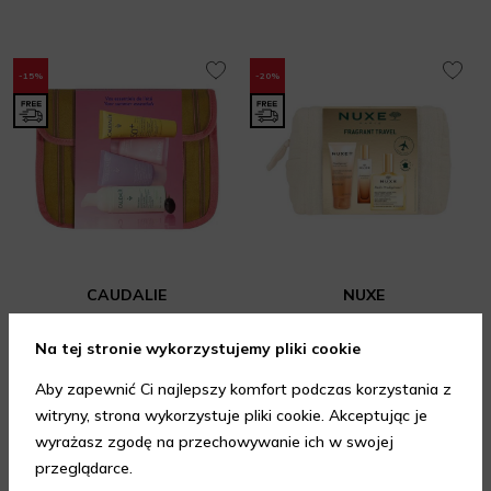
-15%
-20%
CAUDALIE
NUXE
Summer Essentials Skincare Set
Fragrant Travel Set
Na tej stronie wykorzystujemy pliki cookie
Zestaw do pielęgnacji twarzy dla niej
Zestawy kosmetyków damskich
75,65 zł
208 zł
89 zł
260 zł
Aby zapewnić Ci najlepszy komfort podczas korzystania z
Najniższa cena z 30 dni: 71,20 zł
Najniższa cena z 30 dni: 208 zł
witryny, strona wykorzystuje pliki cookie. Akceptując je
wyrażasz zgodę na przechowywanie ich w swojej
DODAJ DO KOSZYKA
DODAJ DO KOSZYKA
przeglądarce.