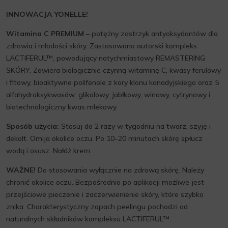
INNOWACJA YONELLE!
Witamina C PREMIUM
– potężny zastrzyk antyoksydantów dla
zdrowia i młodości skóry. Zastosowano autorski kompleks
LACTIFERUL™, powodujący natychmiastowy REMASTERING
SKÓRY. Zawiera biologicznie czynną witaminę C, kwasy ferulowy
i fitowy, bioaktywne polifenole z kory klonu kanadyjskiego oraz 5
alfahydroksykwasów: glikolowy, jabłkowy, winowy, cytrynowy i
biotechnologiczny kwas mlekowy.
Sposób użycia:
Stosuj do 2 razy w tygodniu na twarz, szyję i
dekolt. Omija okolice oczu. Po 10–20 minutach skórę spłucz
wodą i osusz. Nałóż krem.
WAŻNE!
Do stosowania wyłącznie na zdrową skórę. Należy
chronić okolice oczu. Bezpośrednio po aplikacji możliwe jest
przejściowe pieczenie i zaczerwienienie skóry, które szybko
znika. Charakterystyczny zapach peelingu pochodzi od
naturalnych składników kompleksu LACTIFERUL™.