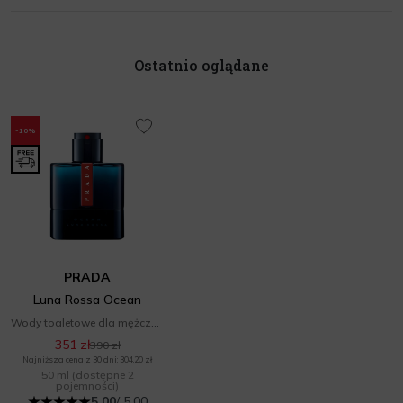
Ostatnio oglądane
-10%
PRADA
Luna Rossa Ocean
Wody toaletowe dla mężczyzn
351 zł
390 zł
Najniższa cena z 30 dni: 304,20 zł
50 ml
(dostępne 2
pojemności)
5.00
/ 5.00