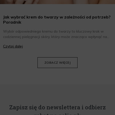
Jak wybrać krem do twarzy w zależności od potrzeb?
Poradnik
Wybór odpowiedniego kremu do twarzy to kluczowy krok w
codziennej pielęgnacji skóry, który może znacząco wpłynąć na
jej wygląd i kondycję. Warto znać składniki i właściwości kremów
Czytaj dalej
oraz wiedzieć, jak dopasować je do potrzeb własnej skóry.
Poniżej znajdziesz kilka porad, które pomogą ci wybrać idealny
krem do twarzy.
ZOBACZ WIĘCEJ
Zapisz się do newslettera i odbierz