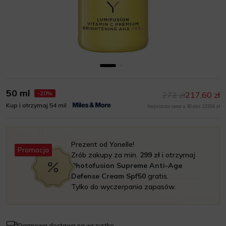
50 ml
-20%
272 zł
217,60 zł
Kup i otrzymaj 54 mil
Najniższa cena z 30 dni: 223,04 zł
Prezent od Yonelle!
Promocja
Zrób zakupy za min.
299 zł
i otrzymaj
Photofusion Supreme Anti-Age
Defense Cream Spf50
gratis.
Tylko do wyczerpania zapasów.
Darmowa dostawa na wszystko