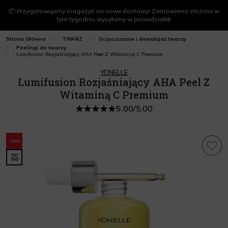
📦 Przygotowujemy magazyn na nowe dostawy! Zamówienia złożone w
tym tygodniu wysyłamy w poniedziałek
Strona Główna
TWARZ
Oczyszczanie i demakijaż twarzy
Peelingi do twarzy
Lumifusion Rozjaśniający AHA Peel Z Witaminą C Premium
YONELLE
Lumifusion Rozjaśniający AHA Peel Z
Witaminą C Premium
5.00
/
5.00
-20%