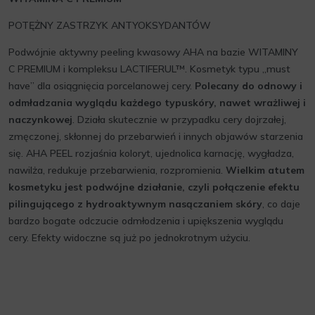
POTĘŻNY ZASTRZYK ANTYOKSYDANTÓW
Podwójnie aktywny peeling kwasowy AHA na bazie WITAMINY
C PREMIUM i kompleksu LACTIFERUL™. Kosmetyk typu „must
have” dla osiągnięcia porcelanowej cery.
Polecany do odnowy i
odmładzania wyglądu każdego typuskóry, nawet wrażliwej i
naczynkowej
. Działa skutecznie w przypadku cery dojrzałej,
zmęczonej, skłonnej do przebarwień i innych objawów starzenia
się. AHA PEEL rozjaśnia koloryt, ujednolica karnację, wygładza,
nawilża, redukuje przebarwienia, rozpromienia.
Wielkim atutem
kosmetyku jest podwójne działanie, czyli połączenie efektu
pilingującego z hydroaktywnym nasączaniem skóry
, co daje
bardzo bogate odczucie odmłodzenia i upiększenia wyglądu
cery. Efekty widoczne są już po jednokrotnym użyciu.