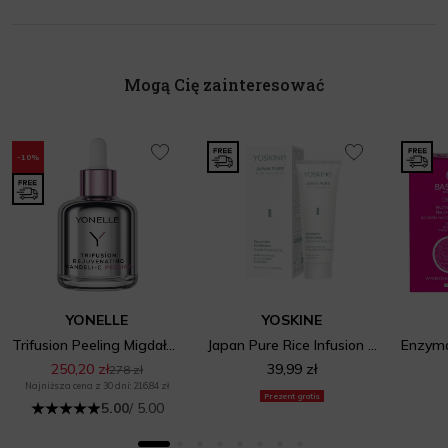
Mogą Cię zainteresować
-10%
YONELLE
YOSKINE
Trifusion Peeling Migdałowy Z Witaminą C Odmładzający Wygląd Skóry
Japan Pure Rice Infusion Gentle Facial Scrub
250,20 zł
39,99 zł
278 zł
Najniższa cena z 30 dni: 216,84 zł
Prezent gratis
5.00
/ 5.00