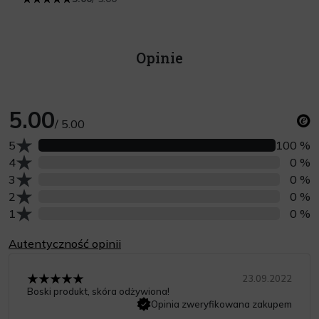
Opinie
5.00
/ 5.00
Liczba opinii z oceną
5
100 %
Liczba opinii z oceną
4
0 %
Liczba opinii z oceną
3
0 %
Liczba opinii z oceną
2
0 %
Liczba opinii z oceną
1
0 %
Autentyczność opinii
23.09.2022
Boski produkt, skóra odżywiona!
Opinia zweryfikowana zakupem