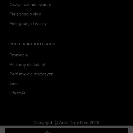
Oczyszczanie twarzy
Pielęgnacja ciała
Pielęgnacja twarzy
POPULARNE KATEGORIE
Promocje
Perfumy dla kobiet
Perfumy dla mężczyzn
Ciało
Lifestyle
Copyright Ⓒ Aelia Duty Free 2026
Yonelle Lumifusion Rozjaśniający AHA Peel Z Witaminą C Premium
217,60 zł