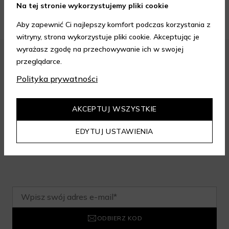
Na tej stronie wykorzystujemy pliki cookie
Aby zapewnić Ci najlepszy komfort podczas korzystania z
witryny, strona wykorzystuje pliki cookie. Akceptując je
wyrażasz zgodę na przechowywanie ich w swojej
przeglądarce.
Polityka prywatności
Zapisz się do newslettera i odbierz
rabat na aelia.pl:
AKCEPTUJ WSZYSTKIE
-15% na cały nieprzeceniony asortyment przy minimalnej
EDYTUJ USTAWIENIA
wartości zamówienia 199 zł. Kod nie łączy się z innymi
zniżkami.
ODBIERZ KOD