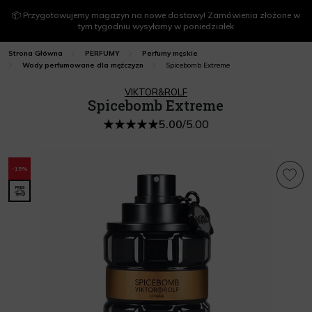
📦 Przygotowujemy magazyn na nowe dostawy! Zamówienia złożone w
tym tygodniu wysyłamy w poniedziałek
Strona Główna
PERFUMY
Perfumy męskie
Spicebomb Extreme
Wody perfumowane dla mężczyzn
VIKTOR&ROLF
Spicebomb Extreme
5.00
/
5.00
-15%