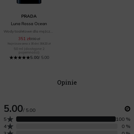
PRADA
Luna Rossa Ocean
Wody toaletowe dla mężczyzn
351 zł
390 zł
Najniższa cena z 30 dni: 304,20 zł
50 ml
(dostępne 2
pojemności)
5.00
/ 5.00
Opinie
5.00
/ 5.00
Liczba opinii z oceną
5
100 %
Liczba opinii z oceną
4
0 %
Liczba opinii z oceną
3
0 %