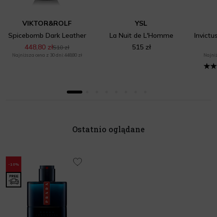
VIKTOR&ROLF
YSL
Spicebomb Dark Leather
La Nuit de L'Homme
448,80 zł
515 zł
510 zł
Najniższa cena z 30 dni: 448,80 zł
Najniż
Ostatnio oglądane
-10%