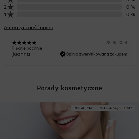
Liczba opinii z oceną
2
0 %
Liczba opinii z oceną
1
0 %
Autentyczność opinii
28.06.2024
Pięknie pachnie
Joanna
Opinia zweryfikowana zakupem
Porady kosmetyczne
KOSMETYKI
PIELĘGNACJA SKÓRY