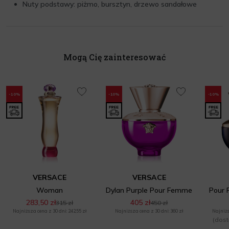
Nuty podstawy: piżmo, bursztyn, drzewo sandałowe
Mogą Cię zainteresować
-10%
-10%
-10%
VERSACE
VERSACE
Woman
Dylan Purple Pour Femme
Pour 
283,50 zł
405 zł
315 zł
450 zł
Najniższa cena z 30 dni: 242,55 zł
Najniższa cena z 30 dni: 360 zł
Najniżs
(dost