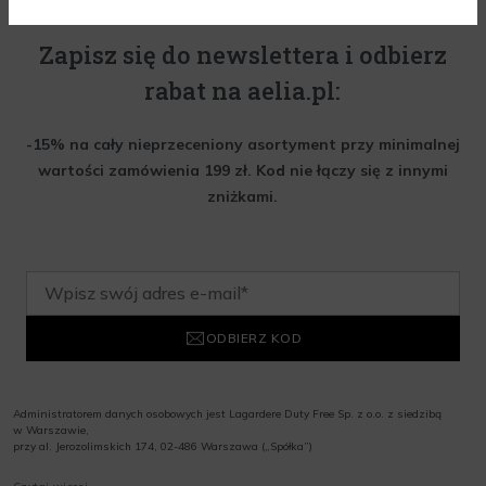
Zapisz się do newslettera i odbierz
rabat na aelia.pl:
-15% na cały nieprzeceniony asortyment przy minimalnej
wartości zamówienia 199 zł. Kod nie łączy się z innymi
zniżkami.
ODBIERZ KOD
Administratorem danych osobowych jest Lagardere Duty Free Sp. z o.o. z siedzibą
w Warszawie,
przy al. Jerozolimskich 174, 02-486 Warszawa („Spółka”)
Wyrażam zgodę na przesyłanie przez Administratora tj. Lagardere Duty Free Sp. z