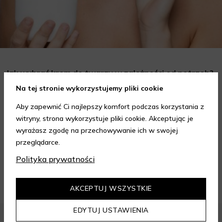
Jak wybrać krem do twarzy w zależności od potrzeb?
Poradnik
Na tej stronie wykorzystujemy pliki cookie
Wybór odpowiedniego kremu do twarzy to kluczowy krok w
Aby zapewnić Ci najlepszy komfort podczas korzystania z
codziennej pielęgnacji skóry, który może znacząco wpłynąć na
witryny, strona wykorzystuje pliki cookie. Akceptując je
jej wygląd i kondycję. Warto znać składniki i właściwości kremów
Czytaj dalej
wyrażasz zgodę na przechowywanie ich w swojej
oraz wiedzieć, jak dopasować je do potrzeb własnej skóry.
przeglądarce.
Poniżej znajdziesz kilka porad, które pomogą ci wybrać idealny
krem do twarzy.
Polityka prywatności
ZOBACZ WIĘCEJ
AKCEPTUJ WSZYSTKIE
EDYTUJ USTAWIENIA