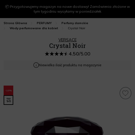
📦 Przygotowujemy magazyn na nowe dostawy! Zamówienia złożone w
tym tygodniu wysyłamy w poniedziałek
Strona Główna
PERFUMY
Perfumy damskie
Crystal Noir
Wody perfumowane dla kobiet
VERSACE
Crystal Noir
4.50
/
5.00
Niewielka ilość produktu na magazynie
-10%