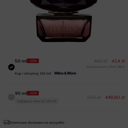
50 ml
460 zł
414 zł
-10%
Najniższa cena z 30 dni: 368 zł
50 ml
Kup i otrzymaj 103 mil
90 ml
-12%
510 zł
448,80 zł
90 ml
Najlepsza cena za 100 ml
Darmowa dostawa na wszystko