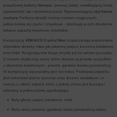
prawdziwej kobiety
Versace
: pewnej siebie, uwielbiającej modę,
wystawność, ale i ekscentryczność. Reprezentującej
styl haute
couture
. Perfumy określić można mianem magicznych,
jednocześnie są czyste i zmysłowe - dominują w nich absolutnie
kobiece zapachy kwiatowo-orientalne.
Kompozycję
VERSACE Crystal Noir
rozpoczynają wspomniane
orientalne akcenty, takie jak pikantny pieprz, korzenny kardamon
oraz imbir. Rozgrzeją one twoje zmysły już na samym początku.
Z czasem dojdą nuty serca, które złożone są przede wszystkim
z akcentów kwiatowych - piwonii, gardenii, kwiatu pomarańczy.
W kompozycji wyczuwalny jest też kokos. Podstawą zapachu
jest natomiast piżmo, bursztyn oraz drzewo sandałowe, co
tworzy z całości zapach, który z jednej strony jest kuszący i
odważny, a jednocześnie uspokajający.
Nuty głowy: pieprz, kardamon, imbir
Nuty serca: piwonia, gardenia, kwiat pomarańczy, kokos