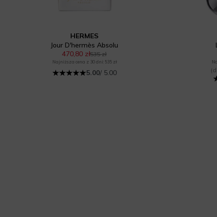
HERMES
Jour D'hermès Absolu
470,80 zł
535 zł
Najniższa cena z 30 dni: 535 zł
Na
(d
5.00
/ 5.00