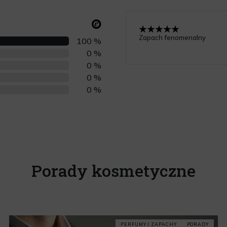
Zapach fenomenalny
100 %
0 %
0 %
0 %
0 %
Porady kosmetyczne
PERFUMY I ZAPACHY
PORADY