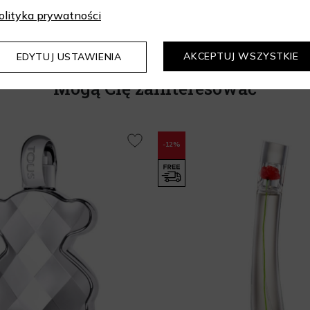
olityka prywatności
AKCEPTUJ WSZYSTKIE
EDYTUJ USTAWIENIA
Mogą Cię zainteresować
-12%