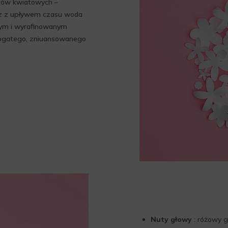
tów kwiatowych –
raz z upływem czasu woda
wym i wyrafinowanym
bogatego, zniuansowanego
Nuty głowy
: różowy gr