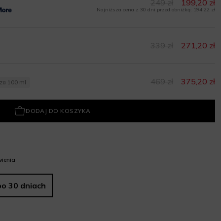
249 zł
199,20 zł
Najniższa cena z 30 dni przed obniżką: 194,22 zł
339 zł
271,20 zł
469 zł
375,20 zł
 za 100 ml
DODAJ DO KOSZYKA
ienia
po 30 dniach