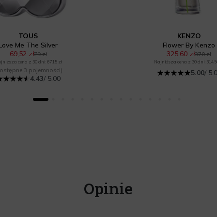
TOUS
KENZO
Love Me The Silver
Flower By Kenzo
69,52 zł
325,60 zł
79 zł
370 zł
jniższa cena z 30 dni: 67,15 zł
Najniższa cena z 30 dni: 314,5
ostępne 3 pojemności)
5.00
/ 5.
4.43
/ 5.00
Opinie