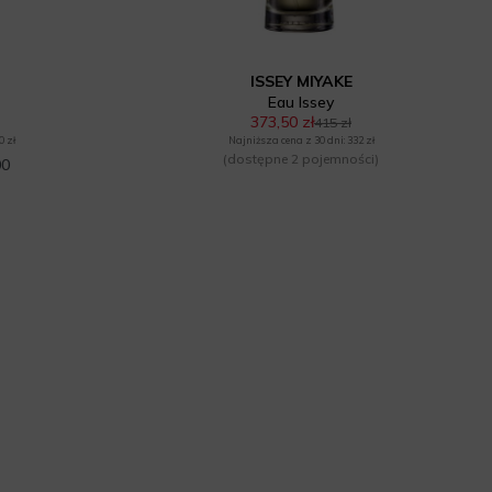
ISSEY MIYAKE
Eau Issey
373,50 zł
415 zł
0 zł
Najniższa cena z 30 dni: 332 zł
(dostępne 2 pojemności)
00