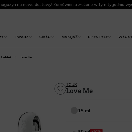
agazyn na nowe dostawy! Zamówienia złożone w tym tygodniu wys
MY
TWARZ
CIAŁO
MAKIJAŻ
LIFESTYLE
WŁOS
Love Me
 kobiet
TOUS
Love Me
15 ml
15 ml
30 ml
-20%