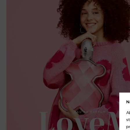
N
A
s
p