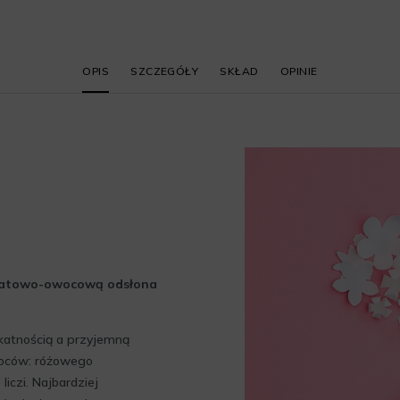
OPIS
SZCZEGÓŁY
SKŁAD
OPINIE
atowo-owocową odsłona
katnością a przyjemną
owoców: różowego
liczi. Najbardziej