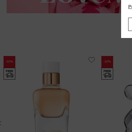
P
-12%
-12%