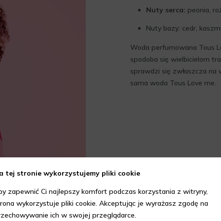
Nuty serca:
peonia, roż
Nuty bazy: cedr, kaszm
Woda perfumowana Tous Lov
spodoba się wielbicielom tr
sprawdzi się zwłaszcza na w
sama woda Tous Love me.
a tej stronie wykorzystujemy pliki cookie
by zapewnić Ci najlepszy komfort podczas korzystania z witryny,
trona wykorzystuje pliki cookie. Akceptując je wyrażasz zgodę na
rzechowywanie ich w swojej przeglądarce.