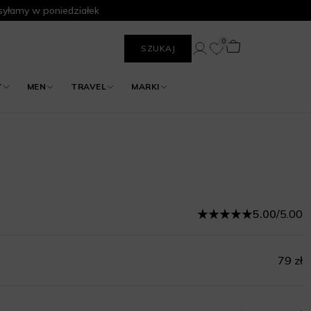
yłamy w poniedziałek
0
SZUKAJ
Y
MEN
TRAVEL
MARKI
5.00
/
5.00
79 zł