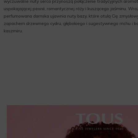
wyczuwalne nuty serca przynoszą połączenie tradycyjnych aroma
uspokajającej peonii, romantycznej róży i kuszącego jaśminu. W
perfumowana damska ujawnia nuty bazy, które otulą Cię zmysło
zapachem drzewnego cydru, głębokiego i sugestywnego mchu i 
kaszmiru.