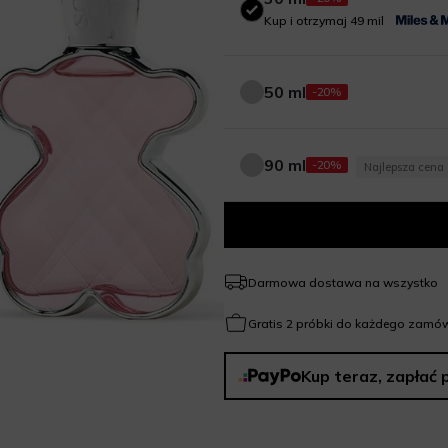
30 ml
Kup i otrzymaj 49 mil
50 ml
-20%
50 ml
90 ml
-20%
Najlepsza cena
90 ml
Darmowa dostawa na wszystko
Gratis 2 próbki do każdego zamów
Kup teraz, zapłać 