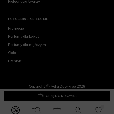
Pielęgnacja twarzy
POPULARNE KATEGORIE
Promocje
Perfumy dla kobiet
Perfumy dla mężczyzn
Ciało
Lifestyle
Copyright Ⓒ Aelia Duty Free 2026
Tous Love Me EDP Playful Set
395,10 zł
DODAJ DO KOSZYKA
0
modules.Navbar.menuLabels.logo
modules.Navbar.menuLabels.menuWithSearch
Koszyk
Konto
Ulubione