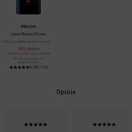
PRADA
Luna Rossa Ocean
Wody toaletowe dla mężczyzn
351 zł
390 zł
Najniższa cena z 30 dni: 304,20 zł
50 ml
(dostępne 2
pojemności)
5.00
/ 5.00
Opinie