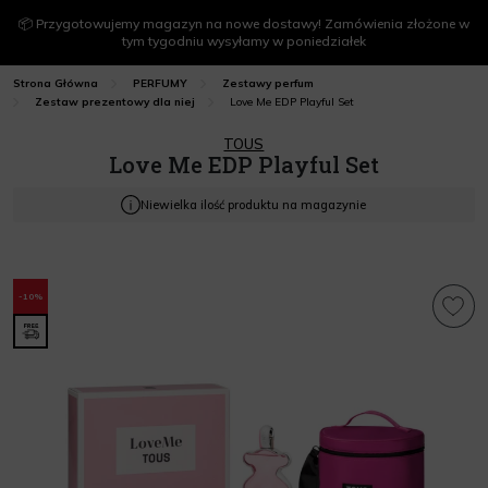
📦 Przygotowujemy magazyn na nowe dostawy! Zamówienia złożone w
tym tygodniu wysyłamy w poniedziałek
Strona Główna
PERFUMY
Zestawy perfum
Love Me EDP Playful Set
Zestaw prezentowy dla niej
TOUS
Love Me EDP Playful Set
Niewielka ilość produktu na magazynie
-10%