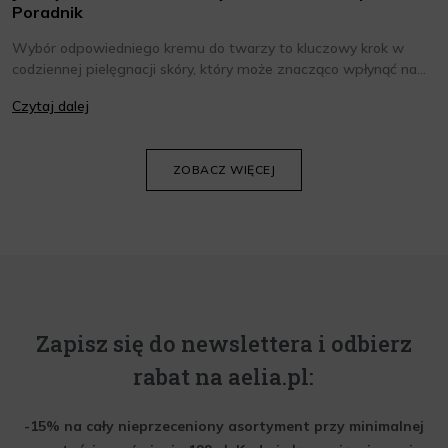
Poradnik
Wybór odpowiedniego kremu do twarzy to kluczowy krok w
codziennej pielęgnacji skóry, który może znacząco wpłynąć na
jej wygląd i kondycję. Warto znać składniki i właściwości kremów
Czytaj dalej
oraz wiedzieć, jak dopasować je do potrzeb własnej skóry.
Poniżej znajdziesz kilka porad, które pomogą ci wybrać idealny
krem do twarzy.
ZOBACZ WIĘCEJ
Zapisz się do newslettera i odbierz
rabat na aelia.pl:
-15% na cały nieprzeceniony asortyment przy minimalnej