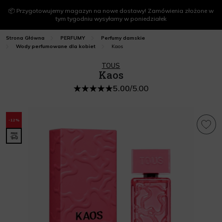
📦 Przygotowujemy magazyn na nowe dostawy! Zamówienia złożone w
tym tygodniu wysyłamy w poniedziałek
Strona Główna
PERFUMY
Perfumy damskie
Kaos
Wody perfumowane dla kobiet
TOUS
Kaos
5.00
/
5.00
-12%