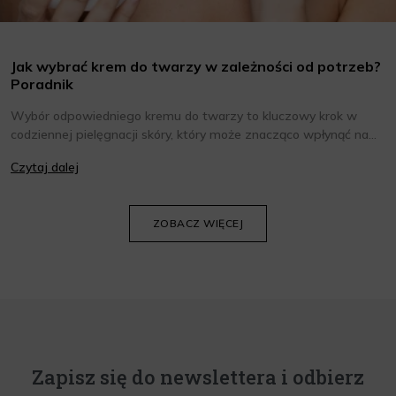
Jak wybrać krem do twarzy w zależności od potrzeb?
Poradnik
Wybór odpowiedniego kremu do twarzy to kluczowy krok w
codziennej pielęgnacji skóry, który może znacząco wpłynąć na
jej wygląd i kondycję. Warto znać składniki i właściwości kremów
Czytaj dalej
oraz wiedzieć, jak dopasować je do potrzeb własnej skóry.
Poniżej znajdziesz kilka porad, które pomogą ci wybrać idealny
krem do twarzy.
ZOBACZ WIĘCEJ
Zapisz się do newslettera i odbierz