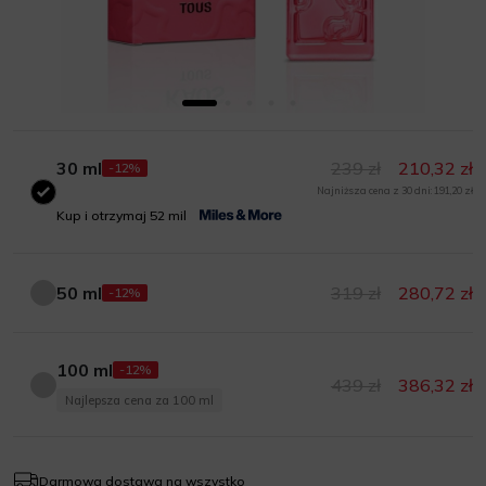
30 ml
239 zł
210,32 zł
-12%
Najniższa cena z 30 dni: 191,20 zł
30 ml
Kup i otrzymaj 52 mil
50 ml
319 zł
280,72 zł
-12%
50 ml
100 ml
-12%
439 zł
386,32 zł
100 ml
Najlepsza cena za 100 ml
Darmowa dostawa na wszystko