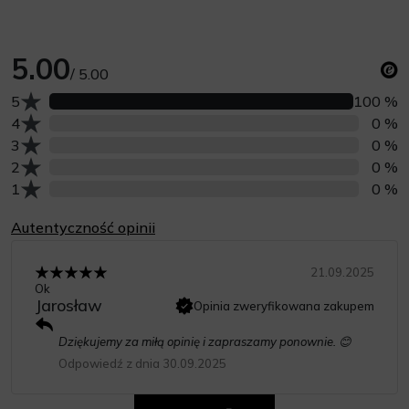
5.00
/ 5.00
Liczba opinii z oceną
5
100 %
Liczba opinii z oceną
4
0 %
Liczba opinii z oceną
3
0 %
Liczba opinii z oceną
2
0 %
Liczba opinii z oceną
1
0 %
Autentyczność opinii
21.09.2025
Ok
Jarosław
Opinia zweryfikowana zakupem
Dziękujemy za miłą opinię i zapraszamy ponownie. 😊
Odpowiedź z dnia 30.09.2025