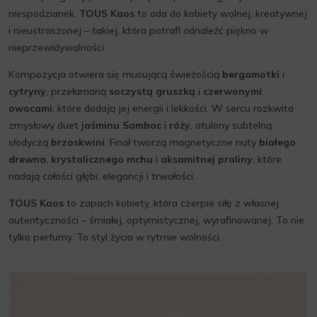
niespodzianek.
TOUS Kaos
to oda do kobiety wolnej, kreatywnej
i nieustraszonej – takiej, która potrafi odnaleźć piękno w
nieprzewidywalności.
Kompozycja otwiera się musującą świeżością
bergamotki
i
cytryny
, przełamaną
soczystą gruszką
i
czerwonymi
owocami
, które dodają jej energii i lekkości. W sercu rozkwita
zmysłowy duet
jaśminu Sambac
i
róży
, otulony subtelną
słodyczą
brzoskwini
. Finał tworzą magnetyczne nuty
białego
drewna
,
krystalicznego mchu
i
aksamitnej praliny
, które
nadają całości głębi, elegancji i trwałości.
TOUS Kaos
to zapach kobiety, która czerpie siłę z własnej
autentyczności – śmiałej, optymistycznej, wyrafinowanej. To nie
tylko perfumy. To styl życia w rytmie wolności.