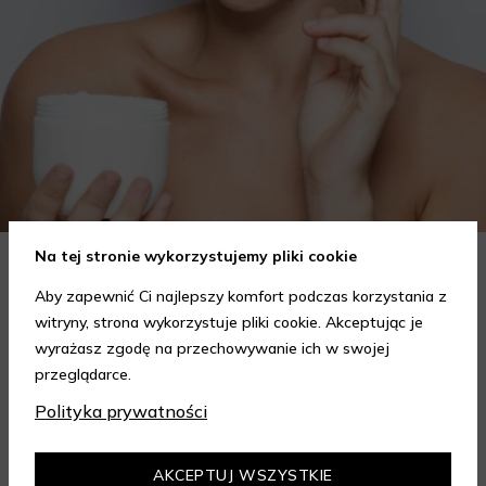
Na tej stronie wykorzystujemy pliki cookie
Jak wybrać krem do twarzy w zależności od potrzeb?
Aby zapewnić Ci najlepszy komfort podczas korzystania z
Poradnik
witryny, strona wykorzystuje pliki cookie. Akceptując je
Wybór odpowiedniego kremu do twarzy to kluczowy krok w
wyrażasz zgodę na przechowywanie ich w swojej
codziennej pielęgnacji skóry, który może znacząco wpłynąć na
przeglądarce.
jej wygląd i kondycję. Warto znać składniki i właściwości kremów
Czytaj dalej
Polityka prywatności
oraz wiedzieć, jak dopasować je do potrzeb własnej skóry.
Poniżej znajdziesz kilka porad, które pomogą ci wybrać idealny
krem do twarzy.
AKCEPTUJ WSZYSTKIE
ZOBACZ WIĘCEJ