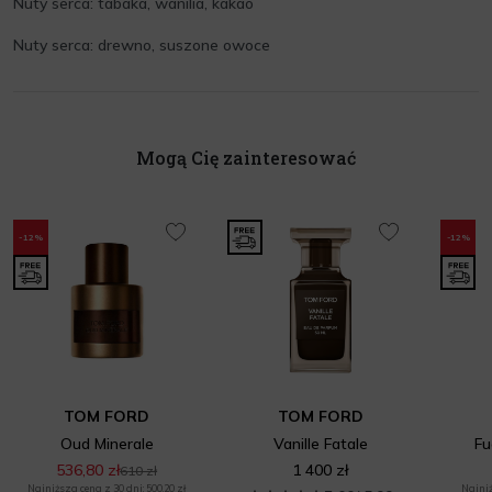
Nuty serca: tabaka, wanilia, kakao
Nuty serca: drewno, suszone owoce
Mogą Cię zainteresować
-12%
-12%
TOM FORD
TOM FORD
Oud Minerale
Vanille Fatale
Fu
536,80 zł
1 400 zł
610 zł
Najniższa cena z 30 dni: 500,20 zł
Najniż