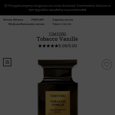
📦 Przygotowujemy magazyn na nowe dostawy! Zamówienia złożone w
tym tygodniu wysyłamy w poniedziałek
Strona Główna
PERFUMY
Zapachy unisex
Tobacco Vanille
Wody perfumowane unisex
TOM FORD
Tobacco Vanille
5.00
/
5.00