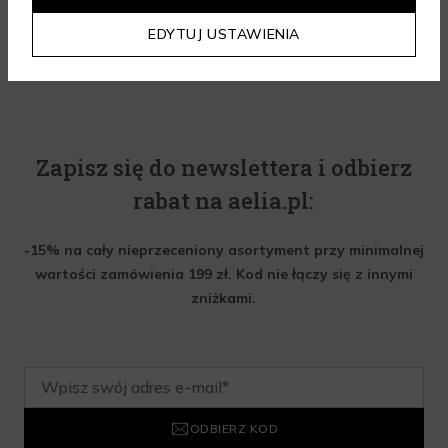
EDYTUJ USTAWIENIA
Zapisz się do newslettera i odbierz
rabat na aelia.pl:
-15% na cały nieprzeceniony asortyment przy minimalnej
wartości zamówienia 199 zł. Kod nie łączy się z innymi
zniżkami.
ODBIERZ KOD