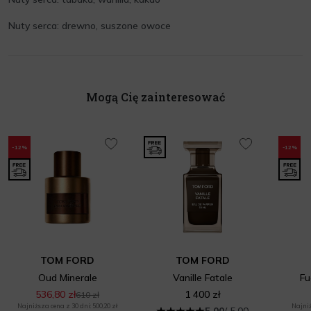
Nuty serca: drewno, suszone owoce
Mogą Cię zainteresować
-12%
-12%
TOM FORD
TOM FORD
Oud Minerale
Vanille Fatale
Fu
536,80 zł
1 400 zł
610 zł
Najniższa cena z 30 dni: 500,20 zł
Najniż
5.00
/ 5.00