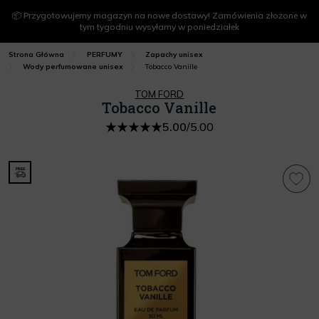
📦 Przygotowujemy magazyn na nowe dostawy! Zamówienia złożone w
tym tygodniu wysyłamy w poniedziałek
Strona Główna
PERFUMY
Zapachy unisex
Tobacco Vanille
Wody perfumowane unisex
TOM FORD
Tobacco Vanille
5.00
/
5.00