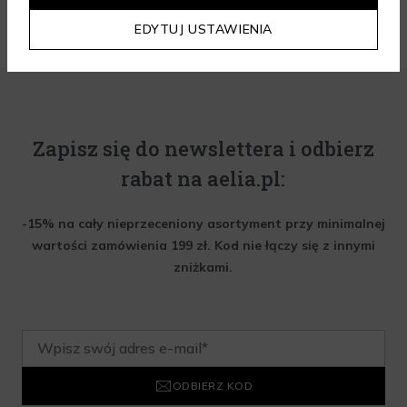
EDYTUJ USTAWIENIA
Zapisz się do newslettera i odbierz
rabat na aelia.pl:
-15% na cały nieprzeceniony asortyment przy minimalnej
wartości zamówienia 199 zł. Kod nie łączy się z innymi
zniżkami.
ODBIERZ KOD