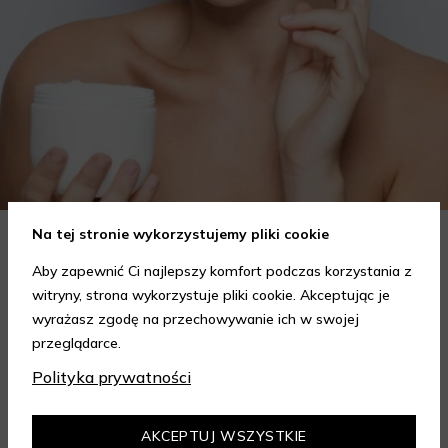
Na tej stronie wykorzystujemy pliki cookie
Jak wybrać krem do twarzy w zależności od potrzeb?
Aby zapewnić Ci najlepszy komfort podczas korzystania z
Poradnik
witryny, strona wykorzystuje pliki cookie. Akceptując je
Wybór odpowiedniego kremu do twarzy to kluczowy krok w
wyrażasz zgodę na przechowywanie ich w swojej
codziennej pielęgnacji skóry, który może znacząco wpłynąć na
przeglądarce.
jej wygląd i kondycję. Warto znać składniki i właściwości kremów
Czytaj dalej
Polityka prywatności
oraz wiedzieć, jak dopasować je do potrzeb własnej skóry.
Poniżej znajdziesz kilka porad, które pomogą ci wybrać idealny
krem do twarzy.
AKCEPTUJ WSZYSTKIE
ZOBACZ WIĘCEJ