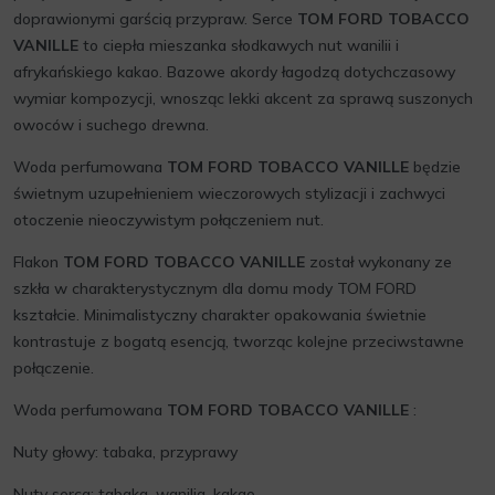
doprawionymi garścią przypraw. Serce
TOM FORD TOBACCO
VANILLE
to ciepła mieszanka słodkawych nut wanilii i
afrykańskiego kakao. Bazowe akordy łagodzą dotychczasowy
wymiar kompozycji, wnosząc lekki akcent za sprawą suszonych
owoców i suchego drewna.
Woda perfumowana
TOM FORD TOBACCO VANILLE
będzie
świetnym uzupełnieniem wieczorowych stylizacji i zachwyci
otoczenie nieoczywistym połączeniem nut.
Flakon
TOM FORD TOBACCO VANILLE
został wykonany ze
szkła w charakterystycznym dla domu mody TOM FORD
kształcie. Minimalistyczny charakter opakowania świetnie
kontrastuje z bogatą esencją, tworząc kolejne przeciwstawne
połączenie.
Woda perfumowana
TOM FORD TOBACCO VANILLE
:
Nuty głowy: tabaka, przyprawy
Nuty serca: tabaka, wanilia, kakao