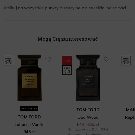
Aplikuj na wszystkie punkty pulsacyjne z niewielkiej odległości.
Mogą Cię zainteresować
-20%
BESTSELLER
TOM FORD
MAI
TOM FORD
Oud Wood
Repl
Tobacco Vanille
544 zł
680 zł
Najniższa cena z 30 dni: 578 zł
945 zł
(dostępne 3 pojemności)