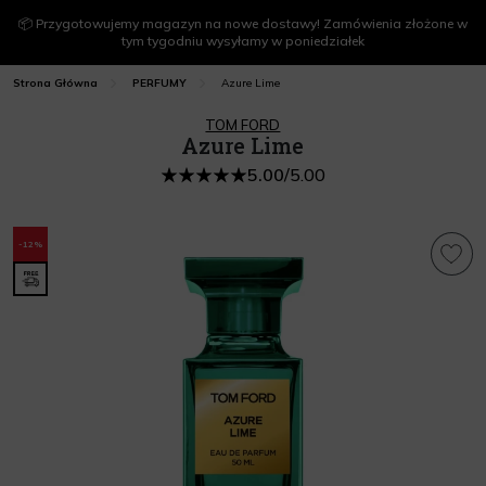
📦 Przygotowujemy magazyn na nowe dostawy! Zamówienia złożone w
tym tygodniu wysyłamy w poniedziałek
Azure Lime
Strona Główna
PERFUMY
TOM FORD
Azure Lime
5.00
/
5.00
-12%