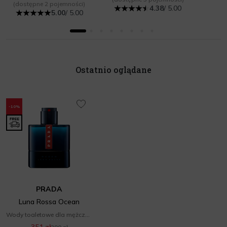
(dostępne 2 pojemności)
4.38
/ 5.00
5.00
/ 5.00
Ostatnio oglądane
-10%
PRADA
Luna Rossa Ocean
Wody toaletowe dla mężczyzn
351 zł