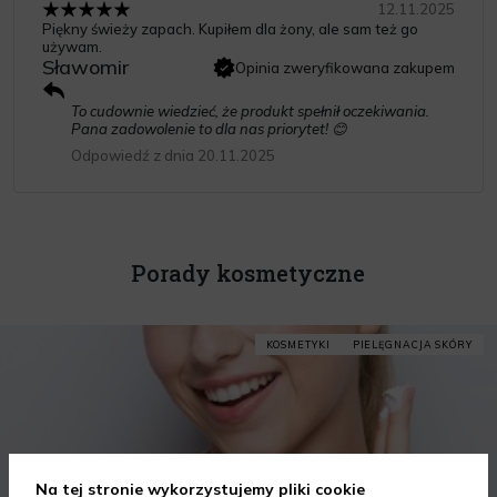
12.11.2025
Piękny świeży zapach. Kupiłem dla żony, ale sam też go
używam.
Sławomir
Opinia zweryfikowana zakupem
To cudownie wiedzieć, że produkt spełnił oczekiwania.
Pana zadowolenie to dla nas priorytet! 😊
Odpowiedź z dnia 20.11.2025
Porady kosmetyczne
KOSMETYKI
PIELĘGNACJA SKÓRY
Na tej stronie wykorzystujemy pliki cookie