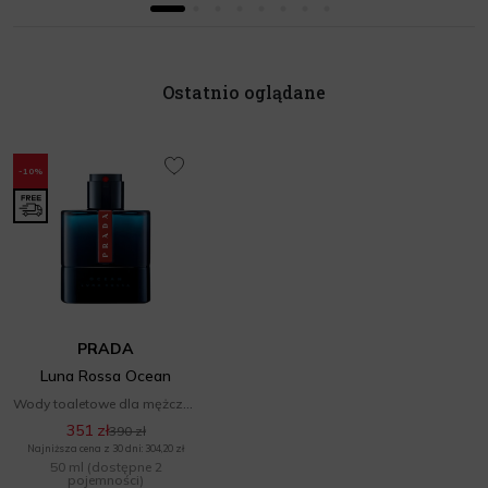
Ostatnio oglądane
-10%
PRADA
Luna Rossa Ocean
Wody toaletowe dla mężczyzn
351 zł
390 zł
Najniższa cena z 30 dni: 304,20 zł
50 ml
(dostępne 2
pojemności)