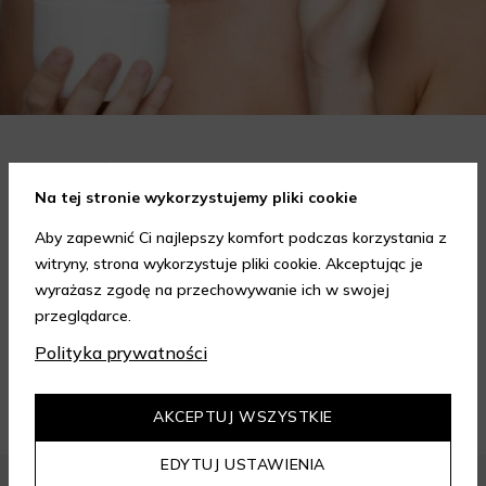
Jak wybrać krem do twarzy w zależności od potrzeb?
Poradnik
Na tej stronie wykorzystujemy pliki cookie
Wybór odpowiedniego kremu do twarzy to kluczowy krok w
Aby zapewnić Ci najlepszy komfort podczas korzystania z
codziennej pielęgnacji skóry, który może znacząco wpłynąć na
witryny, strona wykorzystuje pliki cookie. Akceptując je
jej wygląd i kondycję. Warto znać składniki i właściwości kremów
wyrażasz zgodę na przechowywanie ich w swojej
Czytaj dalej
oraz wiedzieć, jak dopasować je do potrzeb własnej skóry.
przeglądarce.
Poniżej znajdziesz kilka porad, które pomogą ci wybrać idealny
krem do twarzy.
Polityka prywatności
ZOBACZ WIĘCEJ
AKCEPTUJ WSZYSTKIE
EDYTUJ USTAWIENIA