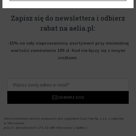
Zapisz się do newslettera i odbierz
rabat na aelia.pl:
-15% na cały nieprzeceniony asortyment przy minimalnej
wartości zamówienia 199 zł. Kod nie łączy się z innymi
zniżkami.
ODBIERZ KOD
Administratorem danych osobowych jest Lagardere Duty Free Sp. z o.o. z siedzibą
w Warszawie,
przy al. Jerozolimskich 174, 02-486 Warszawa („Spółka”)
Wyrażam zgodę na przesyłanie przez Administratora tj. Lagardere Duty Free Sp. z