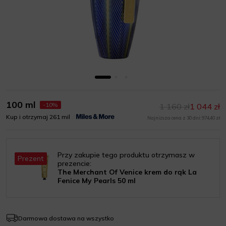
100 ml
-10%
1 160 zł
1 044 zł
Kup i otrzymaj 261 mil
Najniższa cena z 30 dni: 974,40 zł
Przy zakupie tego produktu otrzymasz w
Prezent
prezencie:
The Merchant Of Venice krem do rąk La
Fenice My Pearls 50 ml
Darmowa dostawa na wszystko