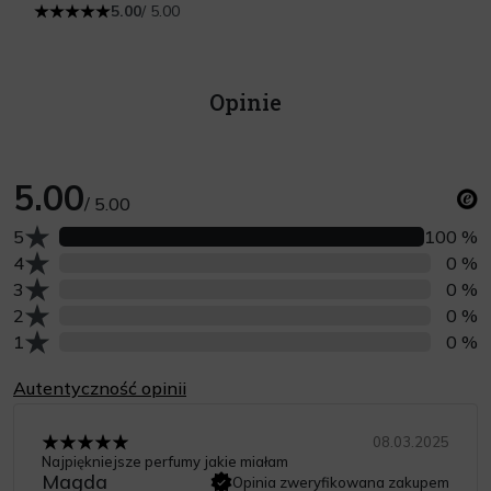
5.00
/ 5.00
Opinie
5.00
/ 5.00
Liczba opinii z oceną
5
100 %
Liczba opinii z oceną
4
0 %
Liczba opinii z oceną
3
0 %
Liczba opinii z oceną
2
0 %
Liczba opinii z oceną
1
0 %
Autentyczność opinii
08.03.2025
Najpiękniejsze perfumy jakie miałam
Magda
Opinia zweryfikowana zakupem