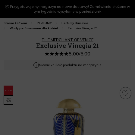
📦 Przygotowujemy magazyn na nowe dostawy! Zamówienia złożone w
tym tygodniu wysyłamy w poniedziałek
Strona Główna
PERFUMY
Perfumy damskie
Exclusive Vinegia 21
Wody perfumowane dla kobiet
THE MERCHANT OF VENICE
Exclusive Vinegia 21
5.00
/
5.00
Niewielka ilość produktu na magazynie
-10%