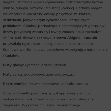
bogate i starannie wyselekcjonowane, oraz starożytna nazwa
miasta, Vinegia, przywołują historię Wenecji. Perfumy bogate
we wspaniałe, orientalne akordy, połączone ze
złotem,
szafranem, jedwabistym cynamonem i chrupiącymi
pralinkami.
Składniki pochodzące z najcenniejszych gatunków
drzew przynoszą wspaniały i trwały zapach lasu o zachodzie
słońca: oud,
drewno cedrowe, drzewo Akigala i paczula
przywołują tajemnicze i niezapomniane orientalne noce.
Kremowa wanilia i drzewo sandałowe współgrają z nutami mirry
i
kadzidła.
Nuty głowy:
cynamon, pralina, szafran.
Nuty serca:
akigalawood, agar oud, paczula.
Baza: wanilia:
drewno sandałowe, kadzidło, paczula.
Stosować według potrzeby spryskując skórę szyi oraz
nadgarstków. Unikać kontaktu z ubraniami, biżuterią czy
zegarkami. Wyłącznie do użytku zewnętrznego.