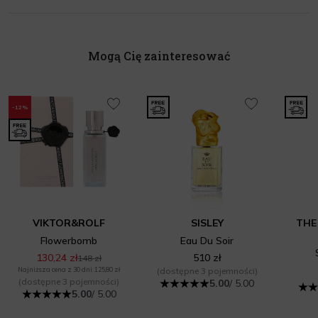
Mogą Cię zainteresować
-12%
VIKTOR&ROLF
SISLEY
THE
Flowerbomb
Eau Du Soir
130,24 zł
510 zł
148 zł
Najniższa cena z 30 dni: 125,80 zł
(dostępne 3 pojemności)
(dostępne 3 pojemności)
5.00
/ 5.00
5.00
/ 5.00