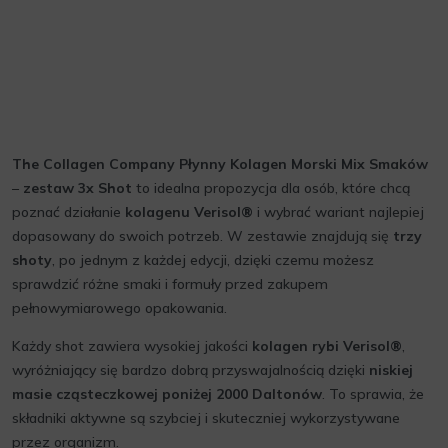
The Collagen Company Płynny Kolagen Morski Mix Smaków
–
zestaw 3x Shot
to idealna propozycja dla osób, które chcą
poznać działanie
kolagenu Verisol®
i wybrać wariant najlepiej
dopasowany do swoich potrzeb. W zestawie znajdują się
trzy
shoty
, po jednym z każdej edycji, dzięki czemu możesz
sprawdzić różne smaki i formuły przed zakupem
pełnowymiarowego opakowania.
Każdy shot zawiera wysokiej jakości
kolagen rybi Verisol®
,
wyróżniający się bardzo dobrą przyswajalnością dzięki
niskiej
masie cząsteczkowej poniżej 2000 Daltonów
. To sprawia, że
składniki aktywne są szybciej i skuteczniej wykorzystywane
przez organizm.