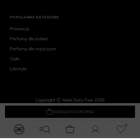
POPULARNE KATEGORIE
Promocje
Perfumy dla kobiet
Perfumy dla mężczyzn
Ciało
Lifestyle
Copyright Ⓒ Aelia Duty Free 2026
The Collagen Company Płynny Kolagen Morski Mix Smaków
39 zł
DODAJ DO KOSZYKA
0
modules.Navbar.menuLabels.logo
modules.Navbar.menuLabels.menuWithSearch
Koszyk
Konto
Ulubione