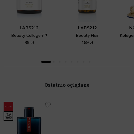
LABS212
LABS212
N
Beauty Collagen™
Beauty Hair
99 zł
169 zł
Ostatnio oglądane
-10%