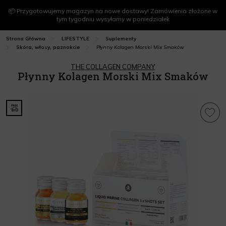
📦 Przygotowujemy magazyn na nowe dostawy! Zamówienia złożone w
tym tygodniu wysyłamy w poniedziałek
Strona Główna
LIFESTYLE
Suplementy
Płynny Kolagen Morski Mix Smaków
Skóra, włosy, paznokcie
THE COLLAGEN COMPANY
Płynny Kolagen Morski Mix Smaków