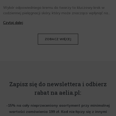
Wybór odpowiedniego kremu do twarzy to kluczowy krok w
codziennej pielęgnacji skóry, który może znacząco wpłynąć na
jej wygląd i kondycję. Warto znać składniki i właściwości kremów
Czytaj dalej
oraz wiedzieć, jak dopasować je do potrzeb własnej skóry.
Poniżej znajdziesz kilka porad, które pomogą ci wybrać idealny
krem do twarzy.
ZOBACZ WIĘCEJ
Zapisz się do newslettera i odbierz
rabat na aelia.pl:
-15% na cały nieprzeceniony asortyment przy minimalnej
wartości zamówienia 199 zł. Kod nie łączy się z innymi