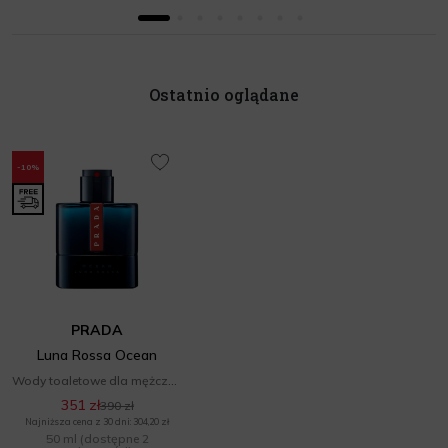
Ostatnio oglądane
-10%
PRADA
Luna Rossa Ocean
Wody toaletowe dla mężczyzn
351 zł
390 zł
Najniższa cena z 30 dni: 304,20 zł
50 ml
(dostępne 2