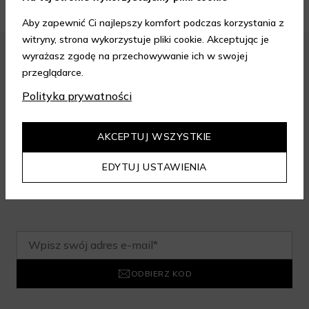
Aby zapewnić Ci najlepszy komfort podczas korzystania z
witryny, strona wykorzystuje pliki cookie. Akceptując je
wyrażasz zgodę na przechowywanie ich w swojej
przeglądarce.
Zapisz się do newslettera i odbierz
Polityka prywatności
rabat na aelia.pl:
AKCEPTUJ WSZYSTKIE
-15% na cały nieprzeceniony asortyment przy minimalnej
wartości zamówienia 199 zł. Kod nie łączy się z innymi
EDYTUJ USTAWIENIA
zniżkami.
ODBIERZ KOD