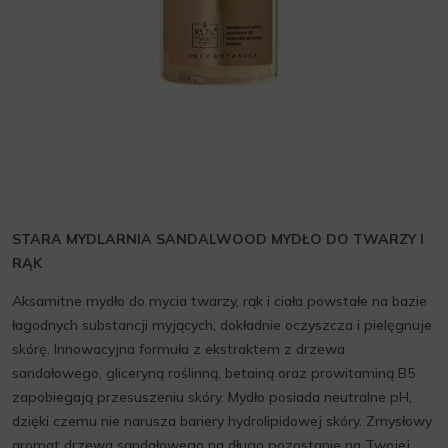
STARA MYDLARNIA SANDALWOOD MYDŁO DO TWARZY I
RĄK
Aksamitne mydło do mycia twarzy, rąk i ciała powstałe na bazie
łagodnych substancji myjących, dokładnie oczyszcza i pielęgnuje
skórę. Innowacyjna formuła z ekstraktem z drzewa
sandałowego, gliceryną roślinną, betainą oraz prowitaminą B5
zapobiegają przesuszeniu skóry. Mydło posiada neutralne pH,
dzięki czemu nie narusza bariery hydrolipidowej skóry. Zmysłowy
aromat drzewa sandałowego na długo pozostanie na Twojej