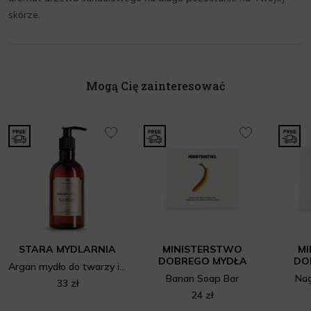
skórze.
Mogą Cię zainteresować
STARA MYDLARNIA
MINISTERSTWO
M
DOBREGO MYDŁA
DO
Argan mydło do twarzy i rąk
Banan Soap Bar
Nag
33 zł
24 zł