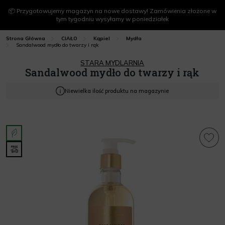
📦 Przygotowujemy magazyn na nowe dostawy! Zamówienia złożone w
tym tygodniu wysyłamy w poniedziałek
Strona Główna
CIAŁO
Kąpiel
Mydła
Sandalwood mydło do twarzy i rąk
STARA MYDLARNIA
Sandalwood mydło do twarzy i rąk
Niewielka ilość produktu na magazynie