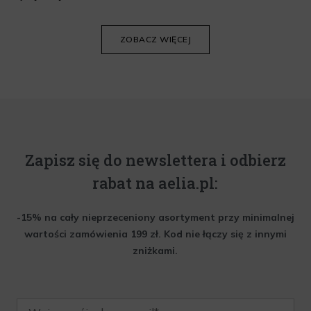
Poniżej znajdziesz kilka porad, które pomogą ci wybrać idealny
krem do twarzy.
ZOBACZ WIĘCEJ
Zapisz się do newslettera i odbierz
rabat na aelia.pl:
-15% na cały nieprzeceniony asortyment przy minimalnej
wartości zamówienia 199 zł. Kod nie łączy się z innymi
zniżkami.