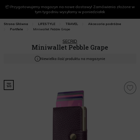
📦 Przygotowujemy magazyn na nowe dostawy! Zamówienia złożone w
tym tygodniu wysyłamy w poniedziałek
Strona Główna
LIFESTYLE
TRAVEL
Akcesoria podróżne
Miniwallet Pebble Grape
Portfele
SECRID
Miniwallet Pebble Grape
Niewielka ilość produktu na magazynie