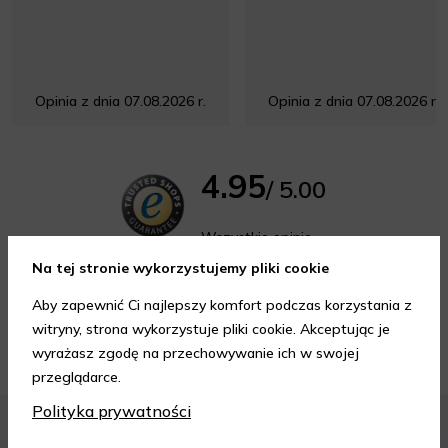
Opinia z dnia 07.08.2026 r.
Opinia z dnia 07.08.2026 r.
4.95
/ 5.00
Wszystkie opinie
Na tej stronie wykorzystujemy pliki cookie
Aby zapewnić Ci najlepszy komfort podczas korzystania z
witryny, strona wykorzystuje pliki cookie. Akceptując je
Porady kosmetyczne
wyrażasz zgodę na przechowywanie ich w swojej
przeglądarce.
Polityka prywatności
KOSMETYKI
PIELĘGNACJA SKÓRY