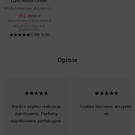
Luna Rossa Ocean
Wody toaletowe dla mężczyzn
351 zł
390 zł
Najniższa cena z 30 dni: 304,20 zł
50 ml
(dostępne 2
pojemności)
5.00
/ 5.00
Opinie
Bardzo szybka realizacja
Szybka dostawa, wszystko
zamówienia. Perfumy
ok.
zapakowane perfekcyjnie.