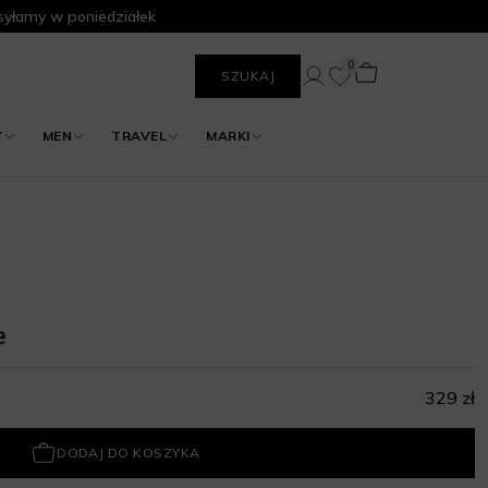
yłamy w poniedziałek
0
SZUKAJ
Y
MEN
TRAVEL
MARKI
e
329 zł
DODAJ DO KOSZYKA