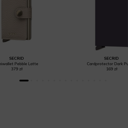
SECRID
SECRID
niwallet Pebble Latte
Cardprotector Dark P
379 zł
169 zł