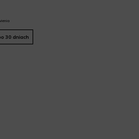
ienia
po 30 dniach