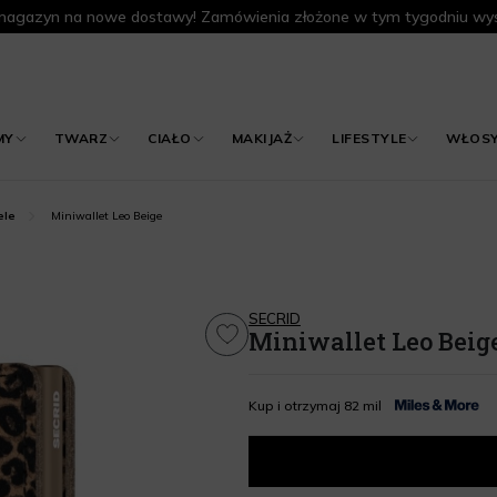
agazyn na nowe dostawy! Zamówienia złożone w tym tygodniu wys
MY
TWARZ
CIAŁO
MAKIJAŻ
LIFESTYLE
WŁOS
Miniwallet Leo Beige
ele
SECRID
Miniwallet Leo Beig
Kup i otrzymaj 82 mil