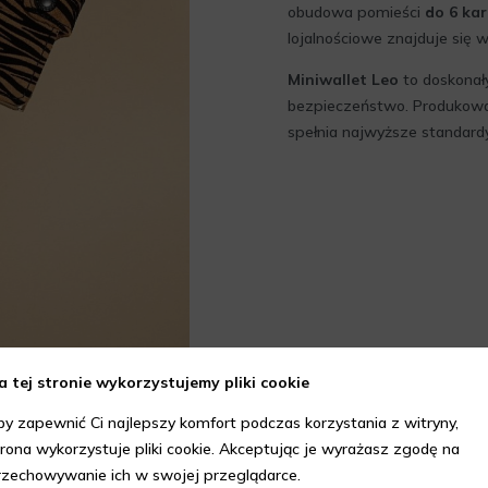
obudowa pomieści
do 6 kar
lojalnościowe znajduje się 
Miniwallet Leo
to doskonały
bezpieczeństwo. Produkowan
spełnia najwyższe standardy 
a tej stronie wykorzystujemy pliki cookie
by zapewnić Ci najlepszy komfort podczas korzystania z witryny,
trona wykorzystuje pliki cookie. Akceptując je wyrażasz zgodę na
rzechowywanie ich w swojej przeglądarce.