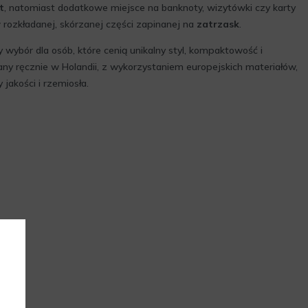
t
, natomiast dodatkowe miejsce na banknoty, wizytówki czy karty
w rozkładanej, skórzanej części zapinanej na
zatrzask
.
 wybór dla osób, które cenią unikalny styl, kompaktowość i
y ręcznie w Holandii, z wykorzystaniem europejskich materiałów,
jakości i rzemiosła.