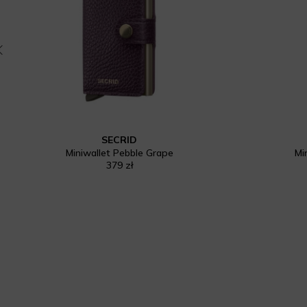
SECRID
Miniwallet Pebble Grape
Mi
379 zł