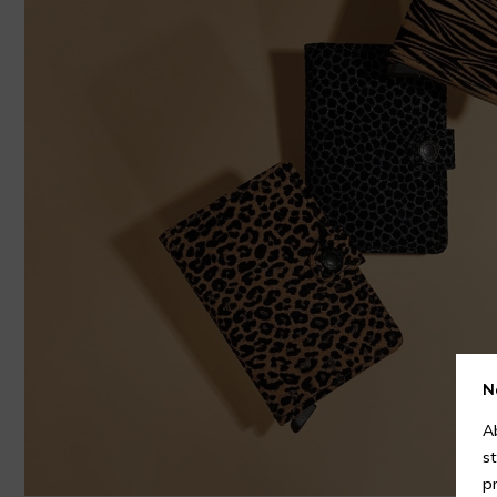
N
A
s
p