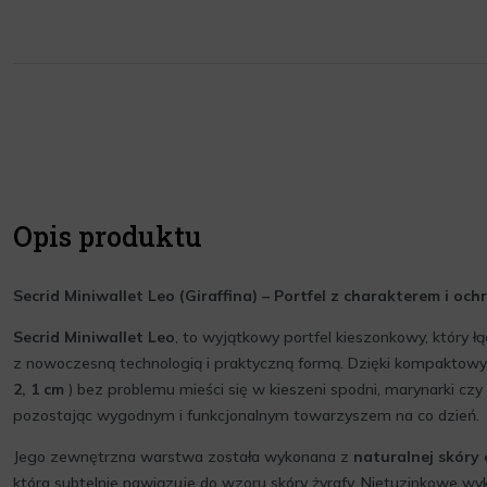
Opis produktu
Secrid Miniwallet Leo (Giraffina) – Portfel z charakterem i och
Secrid Miniwallet Leo
, to wyjątkowy portfel kieszonkowy, który ł
z nowoczesną technologią i praktyczną formą. Dzięki kompakto
2, 1 cm
) bez problemu mieści się w kieszeni spodni, marynarki czy 
pozostając wygodnym i funkcjonalnym towarzyszem na co dzień.
Jego zewnętrzna warstwa została wykonana z
naturalnej skóry 
która subtelnie nawiązuje do wzoru skóry żyrafy. Nietuzinkowe wy