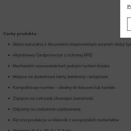
P
Cechy produktu
:
Skóra naturalna z tłoczeniem inspirowanym wzorem skóry ży
Aluminiowy Cardprotector z ochroną RFID
Mechanizm wysuwania kart jednym ruchem kciuka
Miejsce na dodatkowe karty, banknoty i wizytówki
Kompaktowy rozmiar – idealny do kieszeni lub torebki
Zapięcie na zatrzask chroniące zawartość
Odporny na codzienne użytkowanie
Ręczna produkcja w Holandii z europejskich materiałów
Wymiary: 6, 5 × 10, 2 × 2, 1 cm