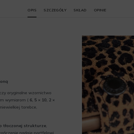
OPIS
SZCZEGÓŁY
SKŁAD
OPINIE
roną
ączy oryginalne wzornictwo
wym wymiarom (
6, 5 × 10, 2 ×
niewielkiej torebce,
o tłoczonej strukturze
,
kończenie nadaje portfelowi