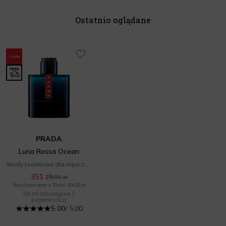
Ostatnio oglądane
-10%
PRADA
Luna Rossa Ocean
Wody toaletowe dla mężczyzn
351 zł
390 zł
Najniższa cena z 30 dni: 304,20 zł
50 ml
(dostępne 2
pojemności)
5.00
/ 5.00