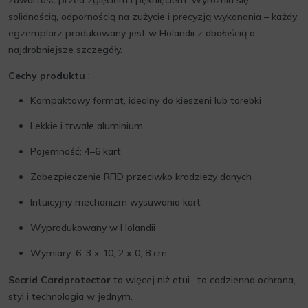
zawartość przed zgięciem i pęknięciem. Wyróżnia się
solidnością, odpornością na zużycie i precyzją wykonania – każdy
egzemplarz produkowany jest w Holandii z dbałością o
najdrobniejsze szczegóły.
Cechy produktu
:
Kompaktowy format, idealny do kieszeni lub torebki
Lekkie i trwałe aluminium
Pojemność: 4–6 kart
Zabezpieczenie RFID przeciwko kradzieży danych
Intuicyjny mechanizm wysuwania kart
Wyprodukowany w Holandii
Wymiary: 6, 3 x 10, 2 x 0, 8 cm
Secrid Cardprotector
to więcej niż etui –to codzienna ochrona,
styl i technologia w jednym.