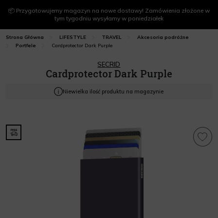
📦 Przygotowujemy magazyn na nowe dostawy! Zamówienia złożone w
tym tygodniu wysyłamy w poniedziałek
Strona Główna
LIFESTYLE
TRAVEL
Akcesoria podróżne
Cardprotector Dark Purple
Portfele
SECRID
Cardprotector Dark Purple
Niewielka ilość produktu na magazynie