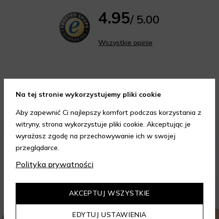
4.95
/ 5.00
Wszystkie opinie
Na tej stronie wykorzystujemy pliki cookie
Porady kosmetyczne
Aby zapewnić Ci najlepszy komfort podczas korzystania z
witryny, strona wykorzystuje pliki cookie. Akceptując je
KOSMETYKI
PIELĘGNACJA SKÓRY
wyrażasz zgodę na przechowywanie ich w swojej
przeglądarce.
Polityka prywatności
AKCEPTUJ WSZYSTKIE
EDYTUJ USTAWIENIA