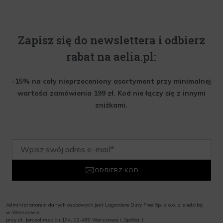
Zapisz się do newslettera i odbierz
rabat na aelia.pl:
-15% na cały nieprzeceniony asortyment przy minimalnej
wartości zamówienia 199 zł. Kod nie łączy się z innymi
zniżkami.
ODBIERZ KOD
Administratorem danych osobowych jest Lagardere Duty Free Sp. z o.o. z siedzibą
w Warszawie,
przy al. Jerozolimskich 174, 02-486 Warszawa („Spółka”)