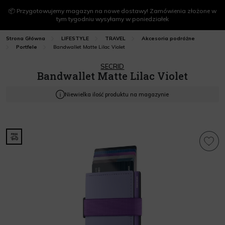
📦 Przygotowujemy magazyn na nowe dostawy! Zamówienia złożone w
tym tygodniu wysyłamy w poniedziałek
Strona Główna
LIFESTYLE
TRAVEL
Akcesoria podróżne
Bandwallet Matte Lilac Violet
Portfele
SECRID
Bandwallet Matte Lilac Violet
Niewielka ilość produktu na magazynie