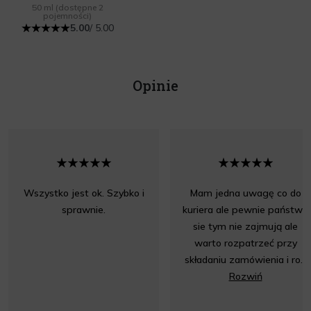
50 ml
(dostępne 2
pojemności)
5.00
/ 5.00
Opinie
Wszystko jest ok. Szybko i
Mam jedna uwagę co do
sprawnie.
kuriera ale pewnie państwo
sie tym nie zajmują ale
warto rozpatrzeć przy
składaniu zamówienia i ro...
Rozwiń