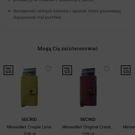
dostępność różnych kolorów i opasek, które pozwalają
dopasować styl portfela
Mogą Cię zainteresować
SECRID
SECRID
Miniwallet Crisple Lime
Miniwallet Original Cranberry
Miniw
329 zł
329 zł