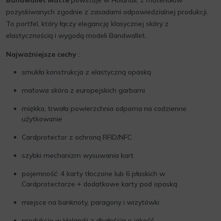
Bandwallet Matte
powstaje w Holandii, z materiałów
pozyskiwanych zgodnie z zasadami odpowiedzialnej produkcji.
To portfel, który łączy elegancję klasycznej skóry z
elastycznością i wygodą modeli Bandwallet.
Najważniejsze cechy
:
smukła konstrukcja z elastyczną opaską
matowa skóra z europejskich garbarni
miękka, trwała powierzchnia odporna na codzienne
użytkowanie
Cardprotector z ochroną RFID/NFC
szybki mechanizm wysuwania kart
pojemność: 4 karty tłoczone lub 6 płaskich w
Cardprotectorze + dodatkowe karty pod opaską
miejsce na banknoty, paragony i wizytówki
produkcja w Holandii z dbałością o jakość