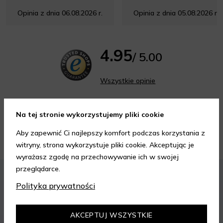
Opinia z dnia 06.08.2026 r.
Opinia z dnia 05.08.2026 r.
4.95
/ 5.00
Wszystkie opinie
Na tej stronie wykorzystujemy pliki cookie
Aby zapewnić Ci najlepszy komfort podczas korzystania z
Porady kosmetyczne
witryny, strona wykorzystuje pliki cookie. Akceptując je
wyrażasz zgodę na przechowywanie ich w swojej
przeglądarce.
KOSMETYKI
PIELĘGNACJA SKÓRY
Polityka prywatności
AKCEPTUJ WSZYSTKIE