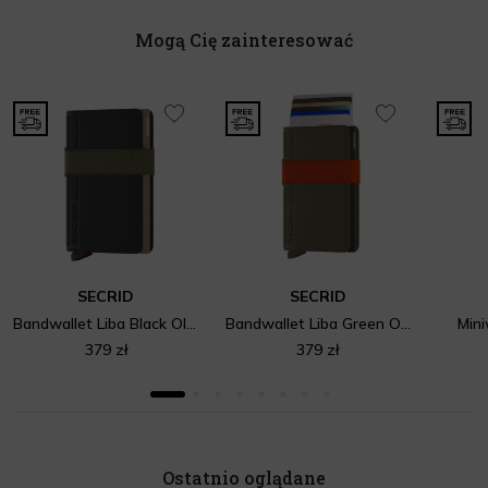
Mogą Cię zainteresować
SECRID
SECRID
Bandwallet Liba Black Olive
Bandwallet Liba Green Orange
Mini
379 zł
379 zł
Ostatnio oglądane