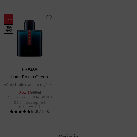
-10%
PRADA
Luna Rossa Ocean
Wody toaletowe dla mężczyzn
351 zł
390 zł
Najniższa cena z 30 dni: 304,20 zł
50 ml
(dostępne 2
pojemności)
5.00
/ 5.00
Opinie