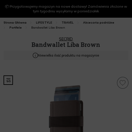
📦 Przygotowujemy magazyn na nowe dostawy! Zamówienia złożone w
tym tygodniu wysyłamy w poniedziałek
Strona Główna
LIFESTYLE
TRAVEL
Akcesoria podróżne
Bandwallet Liba Brown
Portfele
SECRID
Bandwallet Liba Brown
Niewielka ilość produktu na magazynie