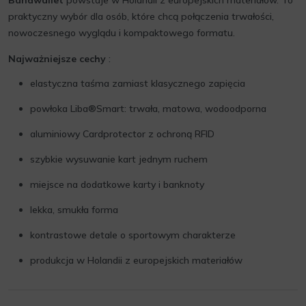
Bandwallet
powstaje w Holandii z europejskich materiałów. To
praktyczny wybór dla osób, które chcą połączenia trwałości,
nowoczesnego wyglądu i kompaktowego formatu.
Najważniejsze cechy
:
elastyczna taśma zamiast klasycznego zapięcia
powłoka Liba®Smart: trwała, matowa, wodoodporna
aluminiowy Cardprotector z ochroną RFID
szybkie wysuwanie kart jednym ruchem
miejsce na dodatkowe karty i banknoty
lekka, smukła forma
kontrastowe detale o sportowym charakterze
produkcja w Holandii z europejskich materiałów