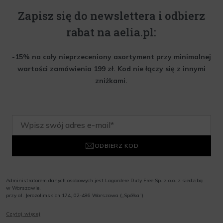
Zapisz się do newslettera i odbierz
rabat na aelia.pl:
-15% na cały nieprzeceniony asortyment przy minimalnej
wartości zamówienia 199 zł. Kod nie łączy się z innymi
zniżkami.
ODBIERZ KOD
Administratorem danych osobowych jest Lagardere Duty Free Sp. z o.o. z siedzibą
w Warszawie,
przy al. Jerozolimskich 174, 02-486 Warszawa („Spółka”)
Wyrażam zgodę na przesyłanie przez Administratora tj. Lagardere Duty Free Sp. z
Czytaj więcej
o.o. informacji handlowych, w tym newslettera, informacji o promocjach i
nowościach na podany przeze mnie adres poczty elektronicznej, zgodnie z ustawą