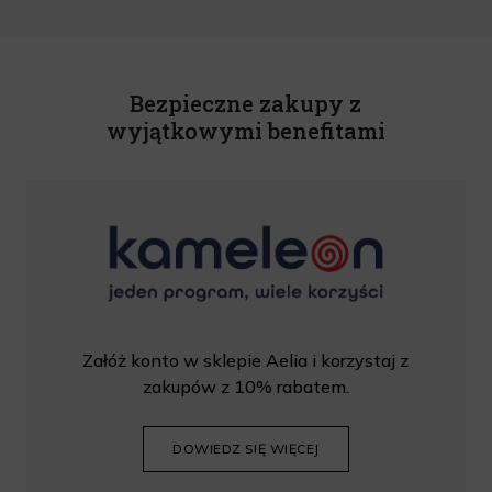
o świadczeniu usług drogą elektroniczną z dnia 18 lipca 2002 r. (tekst jedn.: Dz.
U. z 2020 r., poz. 344) Wszelkie informacje handlowe są całkowicie bezpłatne.
Powyższa zgoda jest dobrowolna i może zostać wycofana w dowolnym momencie.
Rabat nie łączy się z innymi promocjami. W celu skorzystania z rabatu, należy
wprowadzić kod podczas procesu składania zamówienia.
Bezpieczne zakupy z
wyjątkowymi benefitami
Załóż konto w sklepie Aelia i korzystaj z
zakupów z 10% rabatem.
DOWIEDZ SIĘ WIĘCEJ