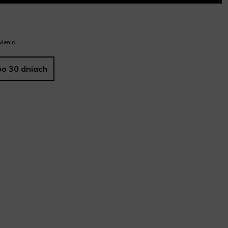
ienia
po 30 dniach