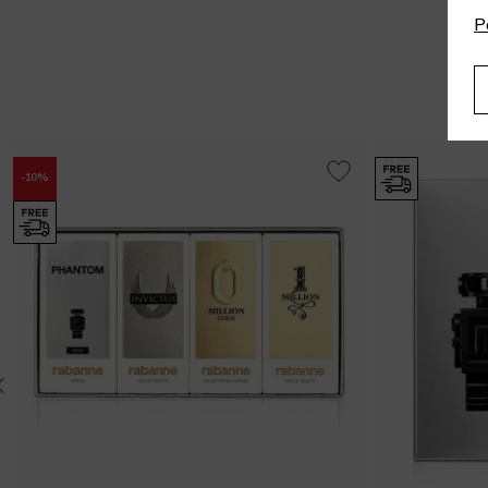
P
-10%