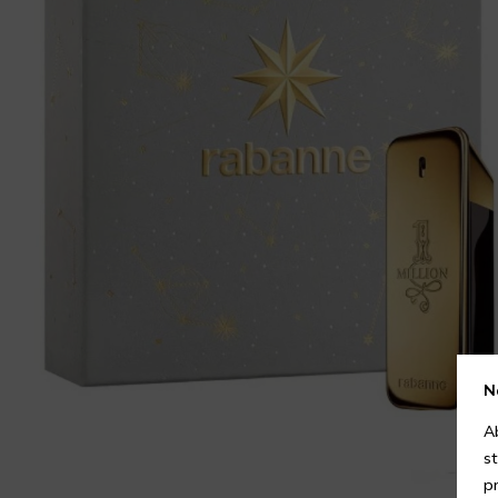
N
A
s
p