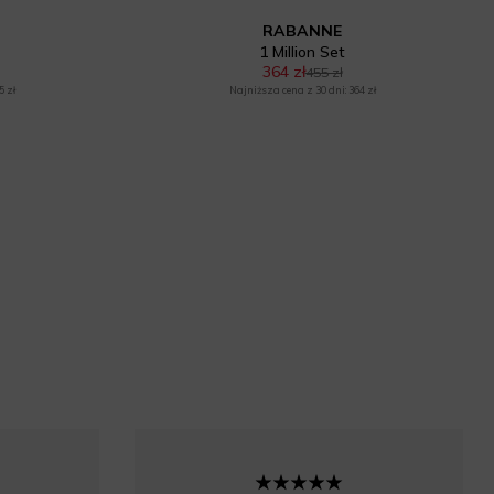
RABANNE
1 Million Set
364 zł
455 zł
5 zł
Najniższa cena z 30 dni: 364 zł