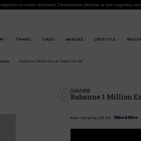
agazyn na nowe dostawy! Zamówienia złożone w tym tygodniu wys
MY
TWARZ
CIAŁO
MAKIJAŻ
LIFESTYLE
WŁOS
Rabanne 1 Million Eau de Toilette Gift Set
 niego
RABANNE
Rabanne 1 Million Eau
Kup i otrzymaj 102 mil