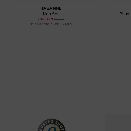
RABANNE
Men Set
Phant
244,80 zł
272 zł
Najniższa cena z 30 dni: 223,04 zł