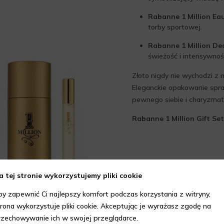
Rabanne 1 Million Eau
torby sportowej.
Rabanne 1 Million De
świeżość i intensywnoś
Złoto nigdy nie wychodzi z 
Eleganckie opakowanie spra
pewnego siebie i charyzma
Rabanne 1 Million Gift Set
a tej stronie wykorzystujemy pliki cookie
by zapewnić Ci najlepszy komfort podczas korzystania z witryny,
trona wykorzystuje pliki cookie. Akceptując je wyrażasz zgodę na
rzechowywanie ich w swojej przeglądarce.