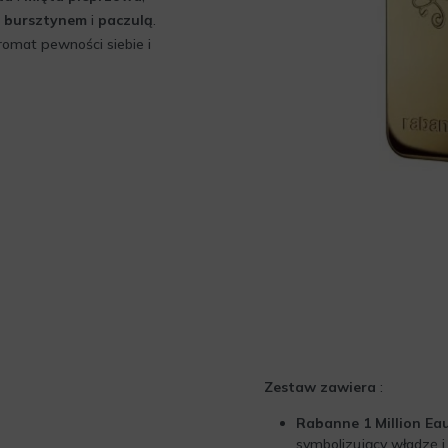
,
bursztynem
i
paczulą
.
romat pewności siebie i
Zestaw zawiera
:
Rabanne 1 Million Eau
symbolizujący władzę i