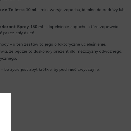
 de Toilette 10 ml
– mini wersja zapachu, idealna do podróży lub
odorant Spray 150 ml
– dopełnienie zapachu, które zapewnia
ć przez cały dzień.
mody – a ten zestaw to jego olfaktoryczne ucieleśnienie.
wia, że będzie to doskonały prezent dla mężczyzny odważnego,
tycznego.
– bo życie jest zbyt krótkie, by pachnieć zwyczajnie.