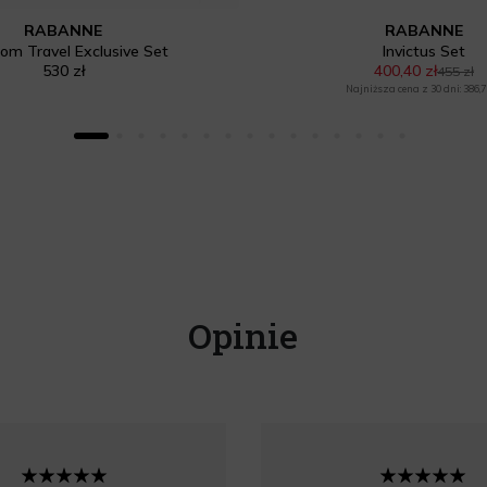
RABANNE
RABANNE
om Travel Exclusive Set
Invictus Set
530 zł
400,40 zł
455 zł
Najniższa cena z 30 dni: 386,7
Opinie