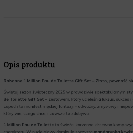
Opis produktu
Rabanne 1 Million Eau de Toilette Gift Set – Złoto, pewność s
Świętuj sezon świąteczny 2025 w prawdziwie spektakularnym sty
de Toilette Gift Set
– zestawem, który ucieleśnia luksus, sukces 
zapach to manifest męskiej fantazji – odważny, zmysłowy i niepow
który wie, czego chce, i zawsze to zdobywa.
1 Million Eau de Toilette
to świeża, korzenno-drzewna kompozycja
charakteru. W nucie głowy dominuje soczysta
mandarynka krwis