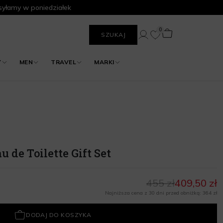
yłamy w poniedziałek
0
SZUKAJ
Y
MEN
TRAVEL
MARKI
 de Toilette Gift Set
455 zł
409,50 zł
Najniższa cena z 30 dni przed obniżką: 364 zł
DODAJ DO KOSZYKA