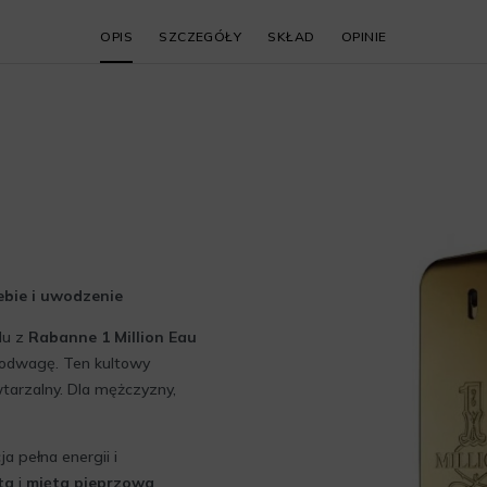
OPIS
SZCZEGÓŁY
SKŁAD
OPINIE
iebie i uwodzenie
lu z
Rabanne 1 Million Eau
i odwagę. Ten kultowy
tarzalny. Dla mężczyzny,
 pełna energii i
ta
i
mięta pieprzowa
,