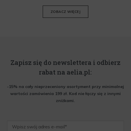
Poniżej znajdziesz kilka porad, które pomogą ci wybrać idealny
krem do twarzy.
ZOBACZ WIĘCEJ
Zapisz się do newslettera i odbierz
rabat na aelia.pl:
-15% na cały nieprzeceniony asortyment przy minimalnej
wartości zamówienia 199 zł. Kod nie łączy się z innymi
zniżkami.