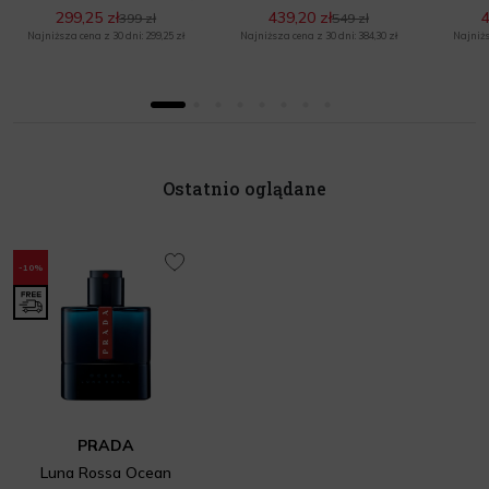
299,25 zł
439,20 zł
4
399 zł
549 zł
Najniższa cena z 30 dni: 299,25 zł
Najniższa cena z 30 dni: 384,30 zł
Najniżs
Ostatnio oglądane
-10%
PRADA
Luna Rossa Ocean