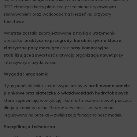
RFID chroniąca karty płatnicze przed nieautoryzowanym
skanowaniem oraz wodoodporna kieszeń na przybory
toaletowe.
Wnętrze zostało zaprojektowane z myślą o utrzymaniu
porządku:
praktyczne przegrody
,
karabińczyk na klucze
,
elastyczne pasy mocujące
oraz
pasy kompresyjne
stabilizujące zawartość
ułatwiają organizację nawet przy
intensywnym użytkowaniu.
Wygoda i ergonomia
Tylny panel plecaka został wyposażony w
profilowane panele
piankowe
oraz
siateczkę o właściwościach hydrofobowych
,
które zapewniają wentylację i komfort noszenia nawet podczas
długiego dnia w ruchu. Boczne kieszenie – w tym jedna
regulowana na butelkę – zwiększają funkcjonalność modelu.
Specyfikacja techniczna
: