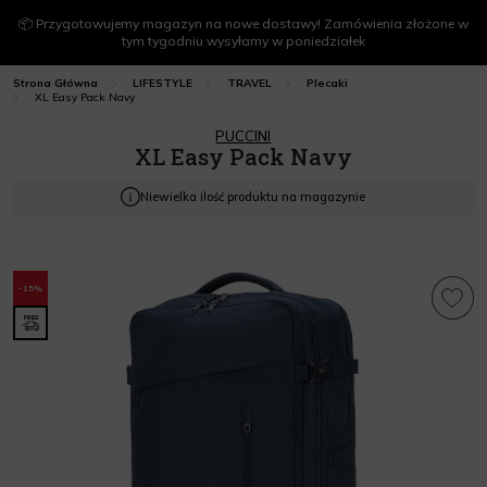
📦 Przygotowujemy magazyn na nowe dostawy! Zamówienia złożone w
tym tygodniu wysyłamy w poniedziałek
Strona Główna
LIFESTYLE
TRAVEL
Plecaki
XL Easy Pack Navy
PUCCINI
XL Easy Pack Navy
Niewielka ilość produktu na magazynie
-15%