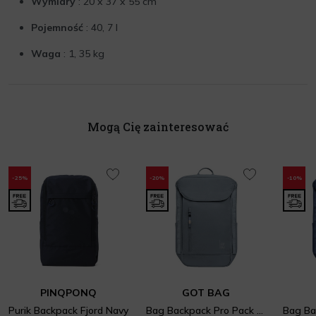
Wymiary
: 20 x 37 x 55 cm
Pojemność
: 40, 7 l
Waga
: 1, 35 kg
Mogą Cię zainteresować
-25%
-20%
-10%
PINQPONQ
GOT BAG
Purik Backpack Fjord Navy
Bag Backpack Pro Pack Marlin