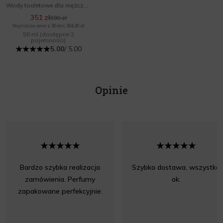
Wody toaletowe dla mężczyzn
351 zł
390 zł
Najniższa cena z 30 dni: 304,20 zł
50 ml
(dostępne 2
pojemności)
5.00
/ 5.00
Opinie
Bardzo szybka realizacja
Szybka dostawa, wszystko
zamówienia. Perfumy
ok.
zapakowane perfekcyjnie.