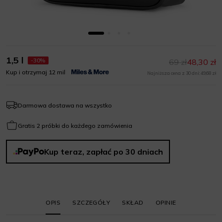
1,5 l
-30%
69 zł
48,30 zł
Kup i otrzymaj 12 mil
Najniższa cena z 30 dni: 49,68 zł
Darmowa dostawa na wszystko
Gratis 2 próbki do każdego zamówienia
Kup teraz, zapłać po 30 dniach
OPIS
SZCZEGÓŁY
SKŁAD
OPINIE