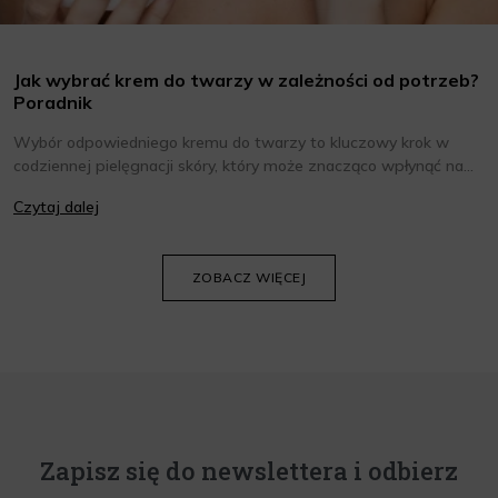
Jak wybrać krem do twarzy w zależności od potrzeb?
Poradnik
Wybór odpowiedniego kremu do twarzy to kluczowy krok w
codziennej pielęgnacji skóry, który może znacząco wpłynąć na
jej wygląd i kondycję. Warto znać składniki i właściwości kremów
Czytaj dalej
oraz wiedzieć, jak dopasować je do potrzeb własnej skóry.
Poniżej znajdziesz kilka porad, które pomogą ci wybrać idealny
krem do twarzy.
ZOBACZ WIĘCEJ
Zapisz się do newslettera i odbierz