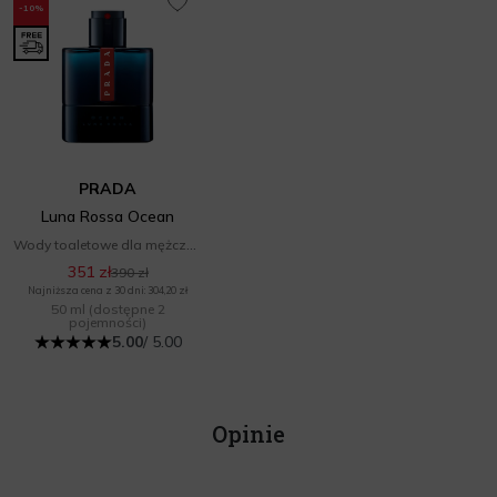
-10%
PRADA
Luna Rossa Ocean
Wody toaletowe dla mężczyzn
351 zł
390 zł
Najniższa cena z 30 dni: 304,20 zł
50 ml
(dostępne 2
pojemności)
5.00
/ 5.00
Opinie