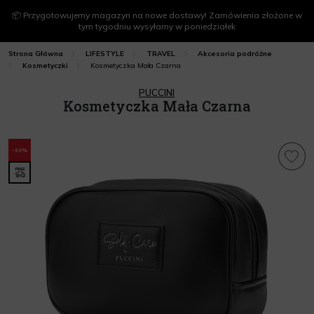
📦 Przygotowujemy magazyn na nowe dostawy! Zamówienia złożone w
tym tygodniu wysyłamy w poniedziałek
Strona Główna
LIFESTYLE
TRAVEL
Akcesoria podróżne
Kosmetyczka Mała Czarna
Kosmetyczki
PUCCINI
Kosmetyczka Mała Czarna
-30%