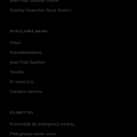
Jean Paul Gaultier Divine
Stanley Quencher Rose Quartz
POPULARNE MARKI
Chloé
Dolce&Gabbana
Jean Paul Gaultier
Yonelle
Dr Irena Eris
Carolina Herrera
KOSMETYKI
Kosmetyki do pielęgnacji twarzy
Pielęgnacja okolic oczu