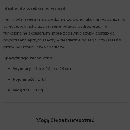
Idealna do torebki i na wyjazd
Ten model świetnie sprawdzi się zarówno jako mini-organizer w
torebce, jak i jako uzupełnienie bagażu podróżnego. To
funkcjonalne akcesorium, które zapewnia szybki dostęp do
najpotrzebniejszych rzeczy – niezależnie od tego, czy jesteś w
pracy, na uczelni, czy w podróży.
Specyfikacja techniczna
:
Wymiary
: 6, 5 x 12, 5 x 19 cm
Pojemność
: 1, 5 l
Waga
: 0, 14 kg
Mogą Cię zainteresować