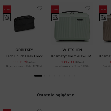
-25%
-20%
-20%
ORBITKEY
WITTCHEN
Tech Pouch Desk Black
Kosmetyczka z ABS-u Miętowa
111,75 zł
139,20 zł
1
149 zł
174 zł
Najniższa cena z 30 dni: 122,18 zł
Najniższa cena z 30 dni: 130,50 zł
Najniżs
Ostatnio oglądane