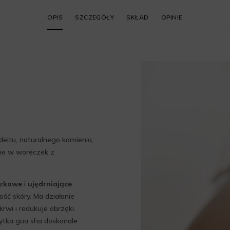
OPIS
SZCZEGÓŁY
SKŁAD
OPINIE
eitu, naturalnego kamienia,
ane w woreczek z
czkowe
i
ujędrniające
.
ść skóry. Ma działanie
rwi i redukuje obrzęki.
łytka gua sha doskonale