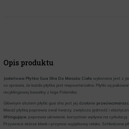
Opis produktu
Jadeitowa Płytka Gua Sha Do Masażu Ciała
wykonana jest z jad
co sprawia, że każda płytka jest niepowtarzalna. Płytki są pakow
recyklingowej bawełny z logo Polemika.
Głównym atutem płytki gua sha jest jej działanie
przeciwzmarsz
Masaż płytką poprawia owal twarzy, zwiększa jędrność i elastyczno
liftingujące
, poprawia ukrwienie, korzystnie wpływa na cyrkulację k
Przywraca skórze blask i przynosi wyjątkowy relaks. Schłodzona p