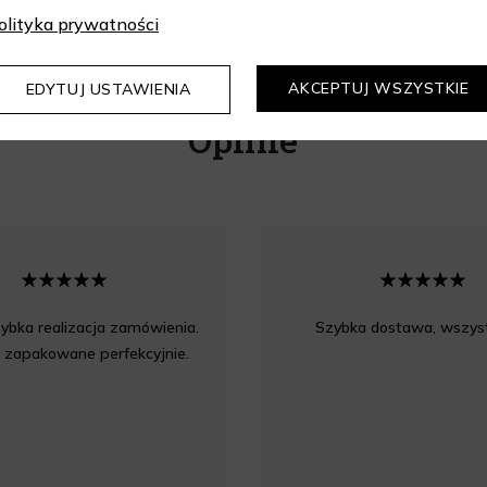
olityka prywatności
AKCEPTUJ WSZYSTKIE
EDYTUJ USTAWIENIA
Opinie
ybka realizacja zamówienia.
Szybka dostawa, wszyst
 zapakowane perfekcyjnie.