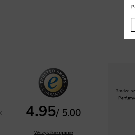
P
Bardzo sz
Perfumy
4.95
/ 5.00
Wszystkie opinie