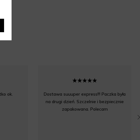
ko ok.
Dostawa suuuper express!!! Paczka była
na drugi dzień. Szczelnie i bezpiecznie
zapakowana. Polecam