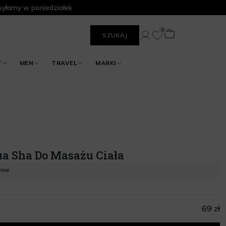
yłamy w poniedziałek
0
SZUKAJ
Y
MEN
TRAVEL
MARKI
a Sha Do Masażu Ciała
ynie
69 zł