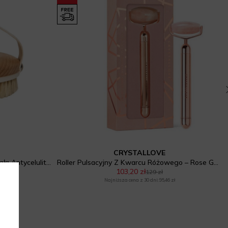
CRYSTALLOVE
La Bomba Szczotka do masażu ciała Antycelulitowa
Roller Pulsacyjny Z Kwarcu Różowego – Rose Gold
103,20 zł
129 zł
zł
Najniższa cena z 30 dni: 95,46 zł