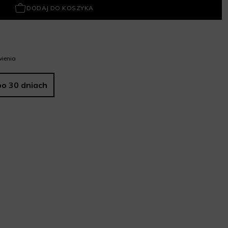
DODAJ DO KOSZYKA
ienia
po 30 dniach