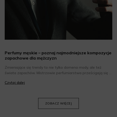
Perfumy męskie – poznaj najmodniejsze kompozycje
zapachowe dla mężczyzn
Zmieniające się trendy to nie tylko domena mody, ale też
świata zapachów. Mistrzowie perfumiarstwa prześcigają się w
tworzeniu coraz bardziej niesztampowych i odkrywczych
Czytaj dalej
kompozycji, dlatego co roku można liczyć na kilka
zapachowych perełek. Jakie perfumy męskie są obecnie na
topie? Oto nasze zestawienie najmodniejszych zapachów dla
panów.
ZOBACZ WIĘCEJ