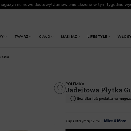
agazyn na nowe dostawy! Zamówienia złożone w tym tygodniu wys
MY
TWARZ
CIAŁO
MAKIJAŻ
LIFESTYLE
WŁOS
 Ciała
POLEMIKA
Jadeitowa Płytka Gu
Niewielka ilość produktu na magaz
Kup i otrzymaj 17 mil