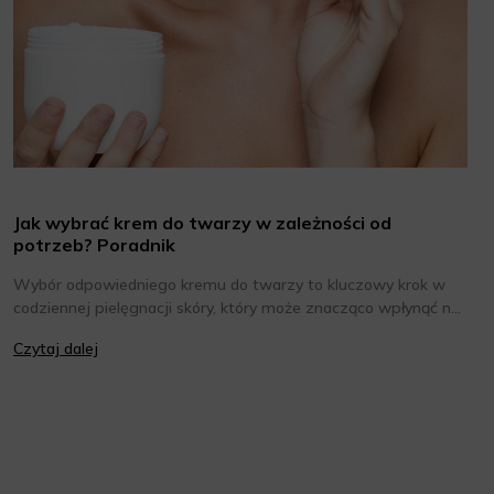
Jak wybrać krem do twarzy w zależności od
potrzeb? Poradnik
Wybór odpowiedniego kremu do twarzy to kluczowy krok w
codziennej pielęgnacji skóry, który może znacząco wpłynąć na
jej wygląd i kondycję. Warto znać składniki i właściwości
Czytaj dalej
kremów oraz wiedzieć, jak dopasować je do potrzeb własnej
skóry. Poniżej znajdziesz kilka porad, które pomogą ci wybrać
idealny krem do twarzy.