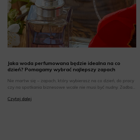
Jaka woda perfumowana będzie idealna na co
dzień? Pomagamy wybrać najlepszy zapach
Nie martw się – zapach, który wybierasz na co dzień, do pracy
czy na spotkania biznesowe wcale nie musi być nudny. Zadbaj
jedynie o to, by był subtelny i nieco bardziej stonowany niż
Czytaj dalej
kompozycja, której używasz na wieczór w gronie znajomych.
Chcesz poznać wody perfumowane o eleganckim, ale jednak
intrygującym zapachu? Oto one!