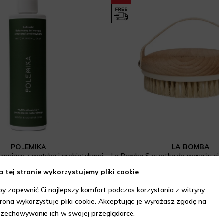
POLEMIKA
LA BOMBA
l myjący z matchą i prebiotykami
59 zł
76,50 zł
85 zł
a tej stronie wykorzystujemy pliki cookie
Najniższa cena z 30 dni: 85 
by zapewnić Ci najlepszy komfort podczas korzystania z witryny,
trona wykorzystuje pliki cookie. Akceptując je wyrażasz zgodę na
rzechowywanie ich w swojej przeglądarce.