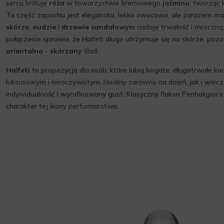
sercu króluje
róża
w towarzystwie kremowego
jaśminu
, tworząc
Ta część zapachu jest elegancka, lekko owocowa, ale zarazem m
skórze
,
oudzie
i
drzewie sandałowym
nadaje trwałość i mroczną,
połączenie sprawia, że Halfeti długo utrzymuje się na skórze, poz
orientalno
-
skórzany
ślad.
Halfeti
to propozycja dla osób, które lubią bogate, długotrwałe k
luksusowym i nieoczywistym. Idealny zarówno na dzień, jak i wiecz
indywidualność i wyrafinowany gust. Klasyczny flakon Penhaligon’s
charakter tej ikony perfumiarstwa.