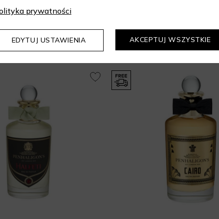
olityka prywatności
Mogą Cię zainteresować
AKCEPTUJ WSZYSTKIE
EDYTUJ USTAWIENIA