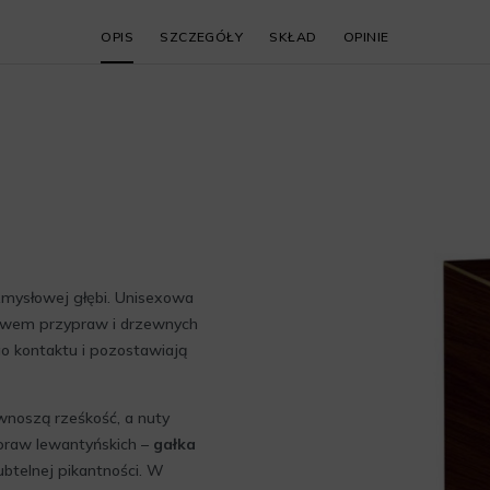
OPIS
SZCZEGÓŁY
SKŁAD
OPINIE
zmysłowej głębi. Unisexowa
twem przypraw i drzewnych
o kontaktu i pozostawiają
noszą rześkość, a nuty
ypraw lewantyńskich –
gałka
subtelnej pikantności. W