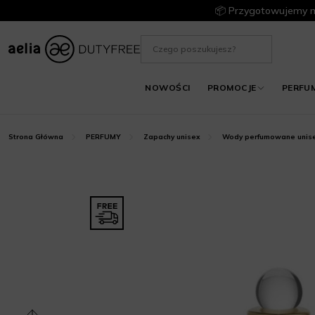
📦 Przygotowujemy m
NOWOŚCI
PROMOCJE
PERFU
Strona Główna
PERFUMY
Zapachy unisex
Wody perfumowane unis