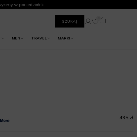
yłamy w poniedziałek
0
SZUKAJ
Y
MEN
TRAVEL
MARKI
435 zł