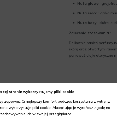
Nuta głowy
: grejpfru
Nuta serca
: gałka mus
Nuta bazy
: skóra, ou
Zalecenia stosowania
:
Delikatnie nanieś perfumy n
skórą oraz otwartymi ranami
ponieważ olejki eteryczne 
a tej stronie wykorzystujemy pliki cookie
by zapewnić Ci najlepszy komfort podczas korzystania z witryny,
trona wykorzystuje pliki cookie. Akceptując je wyrażasz zgodę na
rzechowywanie ich w swojej przeglądarce.