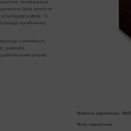
 kwiatową, zmysłową aurę.
agnetyczna. Baza oparta na
 przyciągającą głębię. To
ostawiając wyrafinowany,
ompozycje o charakterze
ór, podkreśla
 podkreśla kolekcjonerski
Rodzina zapachowa
:
SK
Nuty zapachowe
: