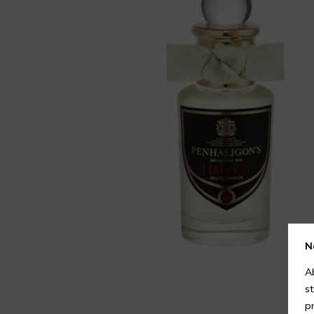
N
A
s
p