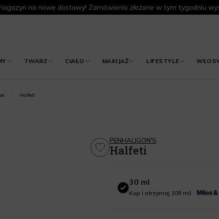
agazyn na nowe dostawy! Zamówienia złożone w tym tygodniu wys
MY
TWARZ
CIAŁO
MAKIJAŻ
LIFESTYLE
WŁOS
Halfeti
ex
PENHALIGON'S
Halfeti
30 ml
30 ml
Kup i otrzymaj 108 mil