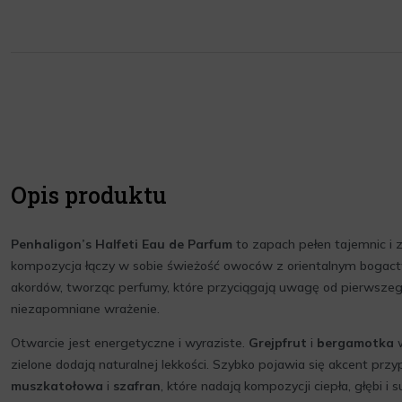
Opis produktu
Penhaligon’s Halfeti Eau de Parfum
to zapach pełen tajemnic i 
kompozycja łączy w sobie świeżość owoców z orientalnym bogac
akordów, tworząc perfumy, które przyciągają uwagę od pierwszeg
niezapomniane wrażenie.
Otwarcie jest energetyczne i wyraziste.
Grejpfrut
i
bergamotka
w
zielone dodają naturalnej lekkości. Szybko pojawia się akcent prz
muszkatołowa
i
szafran
, które nadają kompozycji ciepła, głębi i 