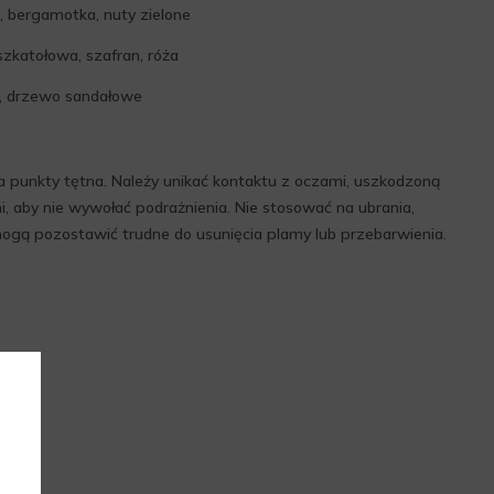
t, bergamotka, nuty zielone
zkatołowa, szafran, róża
d, drzewo sandałowe
a punkty tętna. Należy unikać kontaktu z oczami, uszkodzoną
, aby nie wywołać podrażnienia. Nie stosować na ubrania,
mogą pozostawić trudne do usunięcia plamy lub przebarwienia.