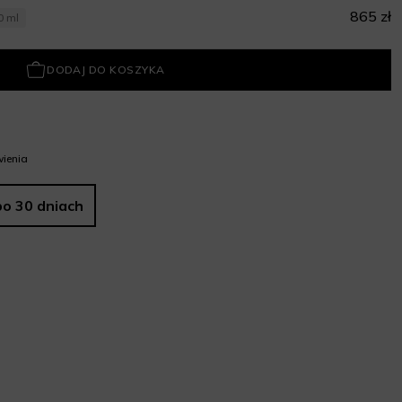
865 zł
0 ml
DODAJ DO KOSZYKA
ienia
po 30 dniach